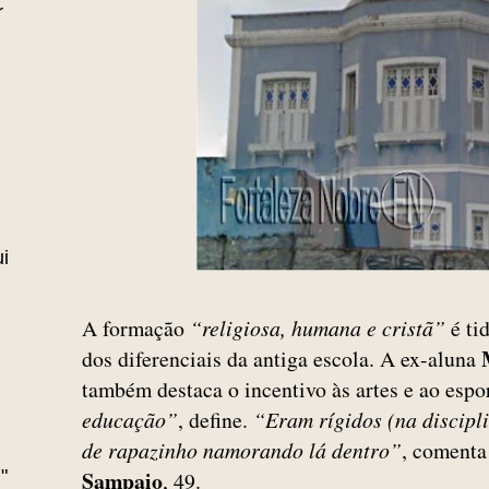
r
i
A formação
“religiosa, humana e cristã”
é ti
dos diferenciais da antiga escola. A ex-aluna
também destaca o incentivo às artes e ao espo
educação”
, define.
“Eram rígidos (na discipli
de rapazinho namorando lá dentro”
, comenta
"
Sampaio
, 49.