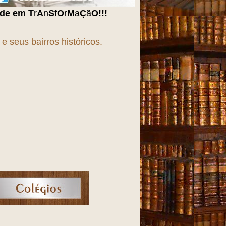
M
a
Ç
ã
O
!!!
 seus bairros históricos.