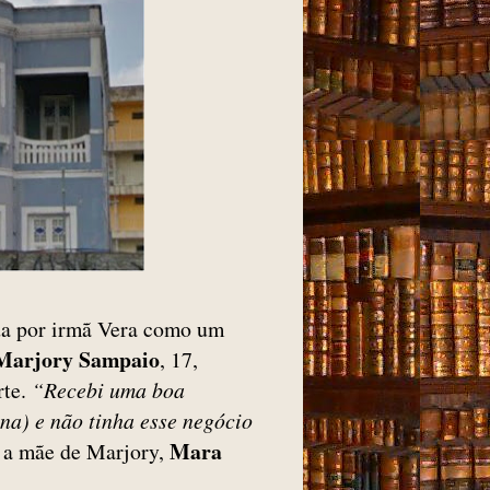
da por irmã Vera como um
Marjory Sampaio
, 17,
rte.
“Recebi uma boa
na) e não tinha esse negócio
Mara
 a mãe de Marjory,