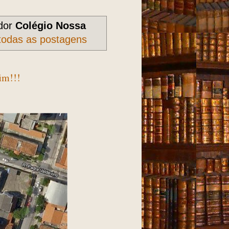
dor
Colégio Nossa
todas as postagens
im!!!