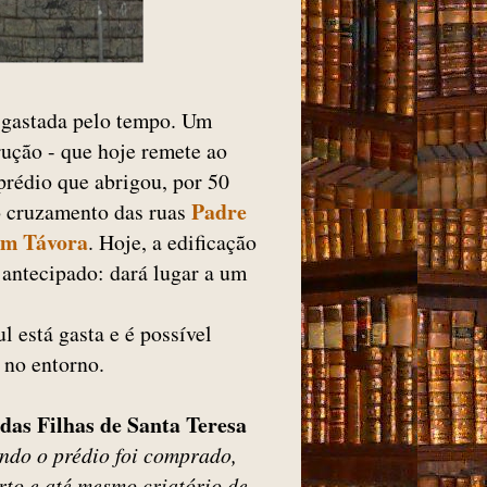
esgastada pelo tempo. Um
rução - que hoje remete ao
prédio que abrigou, por 50
Padre
o cruzamento das ruas
im Távora
. Hoje, a edificação
 antecipado: dará lugar a um
l está gasta e é possível
o no entorno.
das Filhas de Santa Teresa
do o prédio foi comprado,
to e até mesmo criatório de