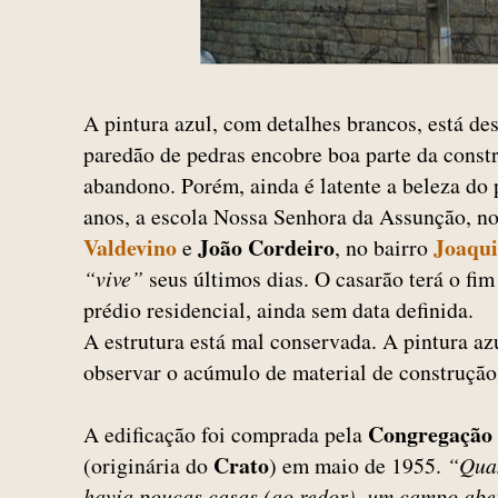
A pintura azul, com detalhes brancos, está d
paredão de pedras encobre boa parte da const
abandono. Porém, ainda é latente a beleza do 
anos, a escola Nossa Senhora da Assunção, n
Valdevino
João Cordeiro
Joaqu
e
, no bairro
“vive”
seus últimos dias. O casarão terá o fim
prédio residencial, ainda sem data definida.
A estrutura está mal conservada. A pintura azu
observar o acúmulo de material de construçã
Congregação 
A edificação foi comprada pela
Crato
(originária do
) em maio de 1955.
“Quan
havia poucas casas (ao redor), um campo aber