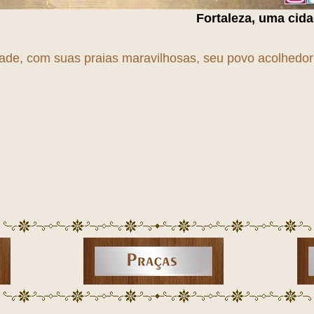
Fortaleza, uma cidade em
T
r
A
n
S
f
O
r
dade, com suas praias maravilhosas, seu povo acolhedor e