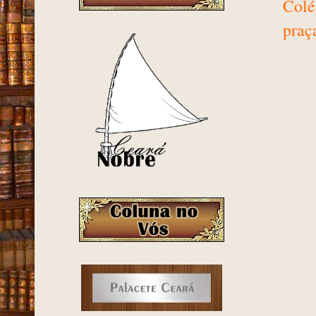
Colé
praç