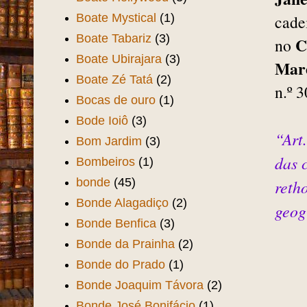
Boate Mystical
(1)
cadei
Boate Tabariz
(3)
C
no
Boate Ubirajara
(3)
Mare
Boate Zé Tatá
(2)
n.º 
Bocas de ouro
(1)
Bode Ioiô
(3)
“Art
Bom Jardim
(3)
das 
Bombeiros
(1)
bonde
(45)
reth
Bonde Alagadiço
(2)
geogr
Bonde Benfica
(3)
Bonde da Prainha
(2)
Bonde do Prado
(1)
Bonde Joaquim Távora
(2)
Bonde José Bonifácio
(1)