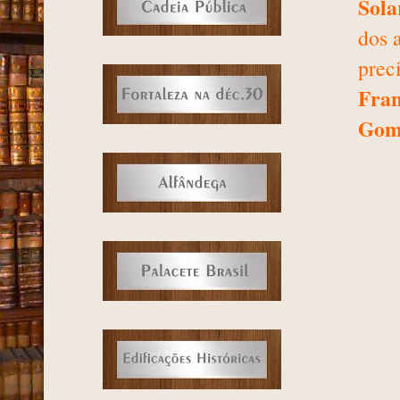
Sola
dos 
prec
Fran
Gom