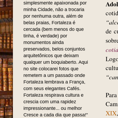
Ado
simplesmente apaixonada por
minha Cidade, não a trocaria
coti
por nenhuma outra, além de
“alc
belas praias, Fortaleza é
cercada (bem menos do que
de
c
tinha, é verdade) por
sobr
monumentos ainda
coti
preservados, belos conjuntos
arquitetônicos que deixam
Logo
qualquer um boquiaberto. Aqui
cult
no site colocarei fotos que
remetem a um passado onde
“can
Fortaleza lembrava a França,
com seus elegantes Cafés.
Par
Fortaleza respirava cultura e
crescia com uma rapidez
Cam
impressionante... ou melhor
XIX
Cresce a cada dia que passa!"