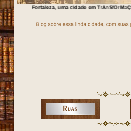
taleza, uma cidade em
T
r
A
n
S
f
O
r
M
a
Ç
ã
O
!!!
Blog sobre essa linda cidade, com suas 