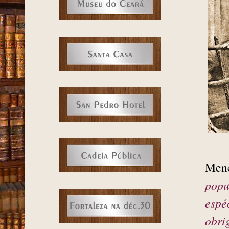
Mene
popu
espé
obri