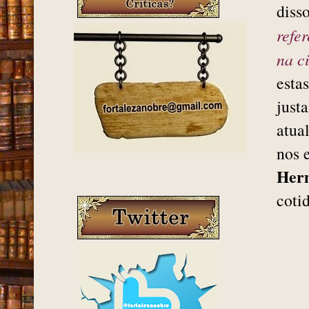
diss
refe
na c
esta
just
atua
nos 
Her
coti