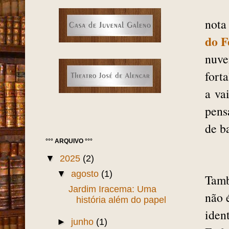
nota
do F
nuve
fort
a
va
pens
de b
°°° ARQUIVO °°°
▼
2025
(2)
▼
agosto
(1)
Tamb
Jardim Iracema: Uma
não é
história além do papel
iden
►
junho
(1)