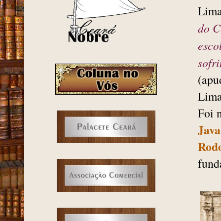
Lima
do C
esco
sofr
(ap
Lima
Foi 
Java
Rodo
fund