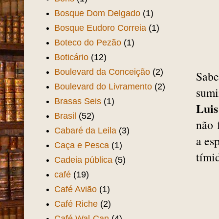
Bosque Dom Delgado
(1)
Bosque Eudoro Correia
(1)
Boteco do Pezão
(1)
Boticário
(12)
Boulevard da Conceição
(2)
Sabe
Boulevard do Livramento
(2)
sumi
Brasas Seis
(1)
Luis
Brasil
(52)
não 
Cabaré da Leila
(3)
a es
Caça e Pesca
(1)
tími
Cadeia pública
(5)
café
(19)
Café Avião
(1)
Café Riche
(2)
Café Wal-Can
(4)