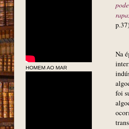
pode
rapa
p.37)
Na é
inte
HOMEM AO MAR
indú
algo
foi 
algo
ocor
tran