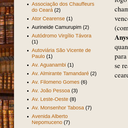
Associação dos Chauffeurs
cham
do Ceará
(2)
venc
Ator Cearense
(1)
(com
Aurineide Camurupim
(2)
Anys
Autódromo Virgílio Távora
(1)
quan
Autoviária São Vicente de
para
Paulo
(1)
se r
Av. Aguanambi
(1)
cear
Av. Almirante Tamandaré
(2)
Av. Filomeno Gomes
(6)
Av. João Pessoa
(3)
Av. Leste-Oeste
(8)
Av. Monsenhor Tabosa
(7)
Avenida Alberto
Nepomuceno
(7)