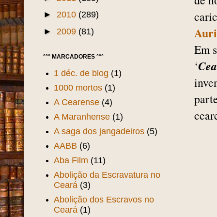
de n
cari
►
2010
(289)
Auri
►
2009
(81)
Em s
°°° MARCADORES °°°
Cea
‘
1 déc. de blog
(1)
inve
1000 mortos
(1)
part
A Cearense
(4)
cear
A Maranhense
(1)
A saga dos jangadeiros
(5)
AABB
(6)
Aba Film
(11)
Abolição da Escravatura no
Ceará
(3)
Abolição dos Escravos no
Ceará
(1)