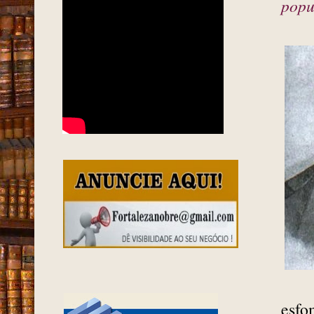
popu
esfo