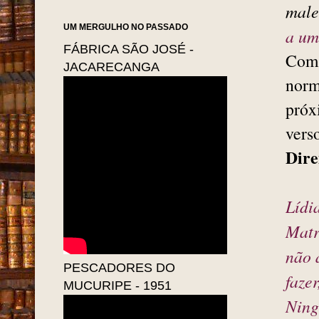
male
UM MERGULHO NO PASSADO
a um
FÁBRICA SÃO JOSÉ -
Com 
JACARECANGA
norm
próx
vers
Dire
Lídi
Matr
não 
PESCADORES DO
faze
MUCURIPE - 1951
Ning