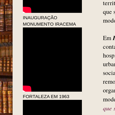
terr
que 
INAUGURAÇÃO
modo
MONUMENTO IRACEMA
Em
cont
hosp
urba
soci
remo
orga
FORTALEZA EM 1963
mode
que 