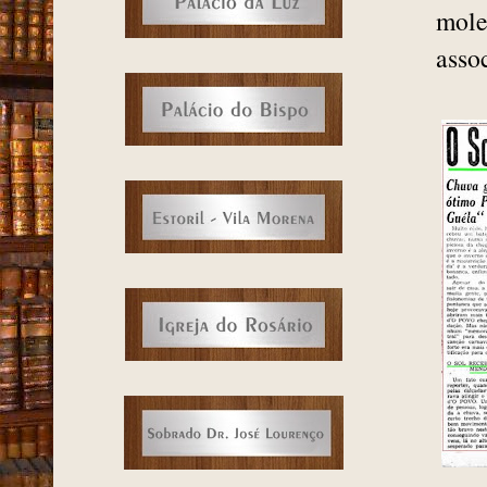
mole
asso