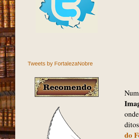
Tweets by FortalezaNobre
Num 
Imag
onde
dito
do F