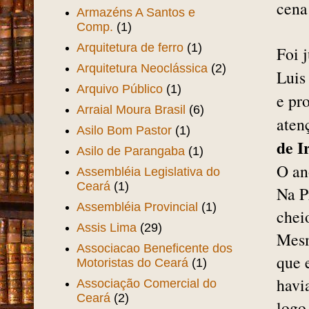
cena
Armazéns A Santos e
Comp.
(1)
Arquitetura de ferro
(1)
Foi 
Arquitetura Neoclássica
(2)
Luis
Arquivo Público
(1)
e pr
Arraial Moura Brasil
(6)
aten
Asilo Bom Pastor
(1)
de I
Asilo de Parangaba
(1)
O an
Assembléia Legislativa do
Ceará
(1)
Na P
Assembléia Provincial
(1)
chei
Assis Lima
(29)
Mesm
Associacao Beneficente dos
que e
Motoristas do Ceará
(1)
havi
Associação Comercial do
Ceará
(2)
logo