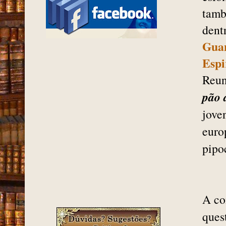
tamb
dent
Gua
Espi
Reun
pão 
jove
euro
pipo
A co
ques