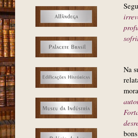
Segu
irre
prof
sofr
Na s
rela
mora
auto
Fort
desr
bons