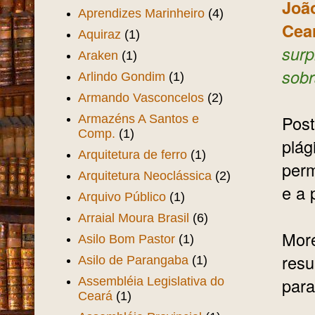
João
Aprendizes Marinheiro
(4)
Cea
Aquiraz
(1)
surp
Araken
(1)
sobr
Arlindo Gondim
(1)
Armando Vasconcelos
(2)
Post
Armazéns A Santos e
Comp.
(1)
plág
Arquitetura de ferro
(1)
perm
Arquitetura Neoclássica
(2)
e a 
Arquivo Público
(1)
Arraial Moura Brasil
(6)
Mor
Asilo Bom Pastor
(1)
resu
Asilo de Parangaba
(1)
para
Assembléia Legislativa do
Ceará
(1)