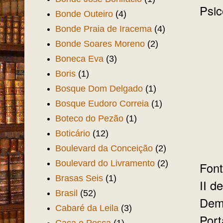
Psic
Bonde Outeiro
(4)
Bonde Praia de Iracema
(4)
Bonde Soares Moreno
(2)
Boneca Eva
(3)
Boris
(1)
Bosque Dom Delgado
(1)
Bosque Eudoro Correia
(1)
Boteco do Pezão
(1)
Boticário
(12)
Boulevard da Conceição
(2)
Boulevard do Livramento
(2)
Font
Brasas Seis
(1)
II d
Brasil
(52)
Demó
Cabaré da Leila
(3)
Port
Caça e Pesca
(1)