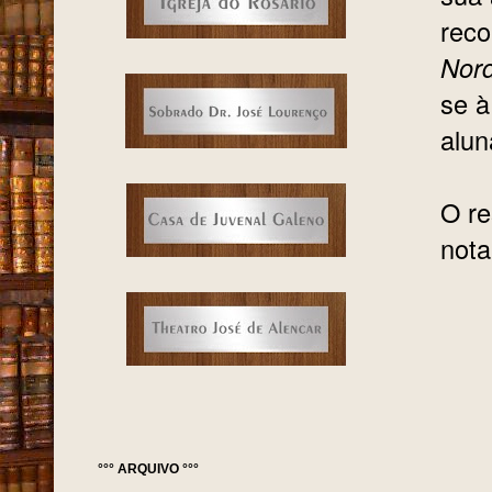
rec
Nord
se à
alun
O re
nota
°°° ARQUIVO °°°