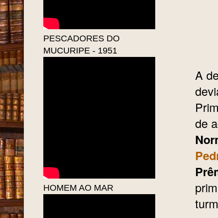
PESCADORES DO
MUCURIPE - 1951
A de
devi
Prim
de a
Nor
Pedr
Prê
prim
HOMEM AO MAR
turm