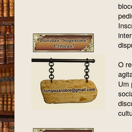
bloc
pedi
Insc
inte
disp
O re
agit
Um p
soci
disc
cult