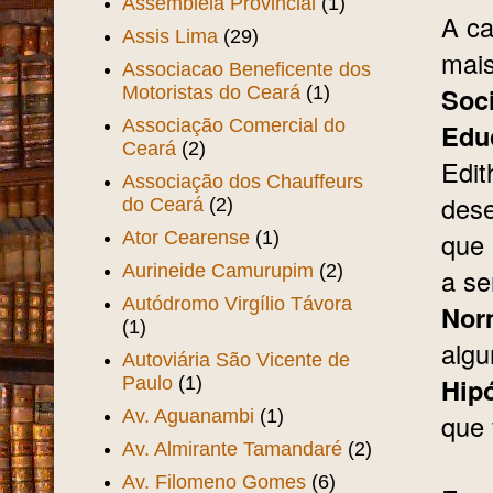
Assembléia Provincial
(1)
A ca
Assis Lima
(29)
mais
Associacao Beneficente dos
Soc
Motoristas do Ceará
(1)
Associação Comercial do
Edu
Ceará
(2)
Edit
Associação dos Chauffeurs
dese
do Ceará
(2)
que 
Ator Cearense
(1)
Aurineide Camurupim
(2)
a s
Autódromo Virgílio Távora
Nor
(1)
algu
Autoviária São Vicente de
Hipó
Paulo
(1)
Av. Aguanambi
(1)
que 
Av. Almirante Tamandaré
(2)
Av. Filomeno Gomes
(6)