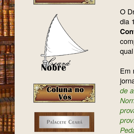
O Dr
dia 
Con
com
qual
Em m
jorn
de a
Norm
prov
prov
Ped