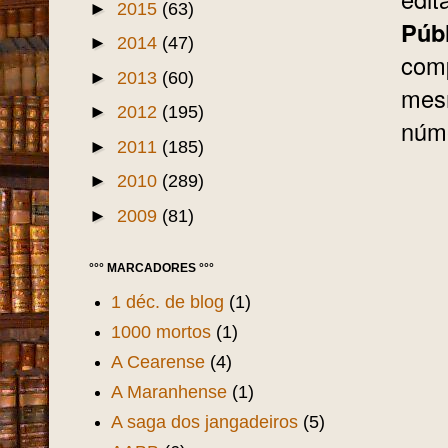
►
2015
(63)
Púb
►
2014
(47)
comp
►
2013
(60)
mesm
►
2012
(195)
núme
►
2011
(185)
►
2010
(289)
►
2009
(81)
°°° MARCADORES °°°
1 déc. de blog
(1)
1000 mortos
(1)
A Cearense
(4)
A Maranhense
(1)
A saga dos jangadeiros
(5)