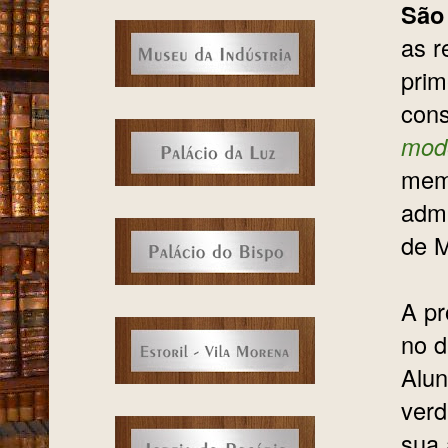
São
as r
prim
con
mod
memó
admi
de M
A pr
no d
Alun
verd
sua 