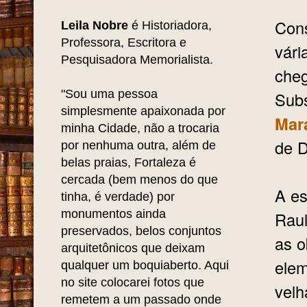
Cons
Leila Nobre
é Historiadora,
Professora, Escritora e
vári
Pesquisadora Memorialista.
che
"Sou uma pessoa
Subs
simplesmente apaixonada por
Mar
minha Cidade, não a trocaria
de 
por nenhuma outra, além de
belas praias, Fortaleza é
cercada (bem menos do que
A e
tinha, é verdade) por
monumentos ainda
Rau
preservados, belos conjuntos
as o
arquitetônicos que deixam
elem
qualquer um boquiaberto. Aqui
no site colocarei fotos que
velh
remetem a um passado onde