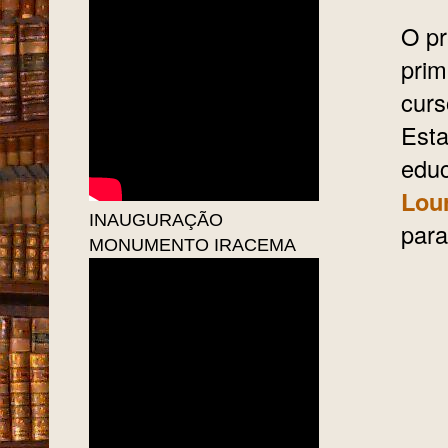
O pr
prim
curs
Esta
educ
Lou
INAUGURAÇÃO
para
MONUMENTO IRACEMA