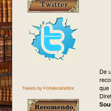
De u
reco
que 
Tweets by FortalezaNobre
Dire
Sou