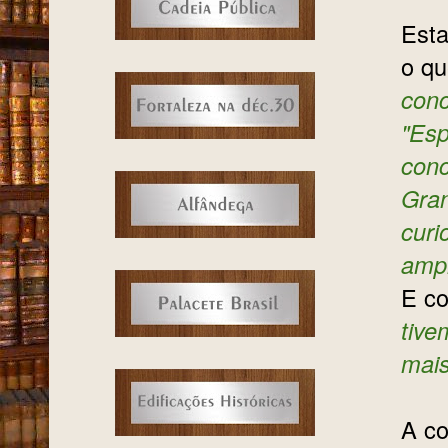
Esta
o qu
conc
"Esp
conc
Gran
curi
ampl
E co
tive
mais
A co