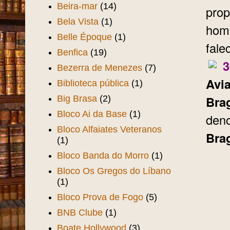
Beira-mar
(14)
prop
Bela Vista
(1)
hom
Belle Époque
(1)
fale
Benfica
(19)
3
Bezerra de Menezes
(7)
Avi
Biblioteca pública
(1)
Bra
Big Brasa
(2)
Bloco Ai da Base
(1)
den
Bloco Alfaiates Veteranos
Bra
(1)
Bloco Banda do Morro
(1)
Bloco Os Gregos do Líbano
(1)
Bloco Prova de Fogo
(5)
BNB Clube
(1)
Boate Hollywood
(3)