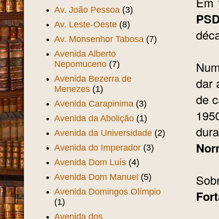
Em 1
Av. João Pessoa
(3)
PS
Av. Leste-Oeste
(8)
déca
Av. Monsenhor Tabosa
(7)
Avenida Alberto
Numa
Nepomuceno
(7)
Avenida Bezerra de
dar 
Menezes
(1)
de c
Avenida Carapinima
(3)
1950
Avenida da Abolição
(1)
dura
Avenida da Universidade
(2)
Nor
Avenida do Imperador
(3)
Avenida Dom Luís
(4)
Sobr
Avenida Dom Manuel
(5)
Avenida Domingos Olímpio
Fort
(1)
Avenida dos