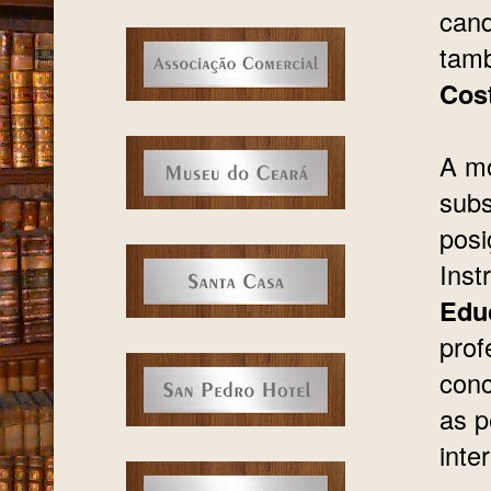
cand
tamb
Cos
A mo
subs
posi
Inst
Edu
prof
conc
as p
inte