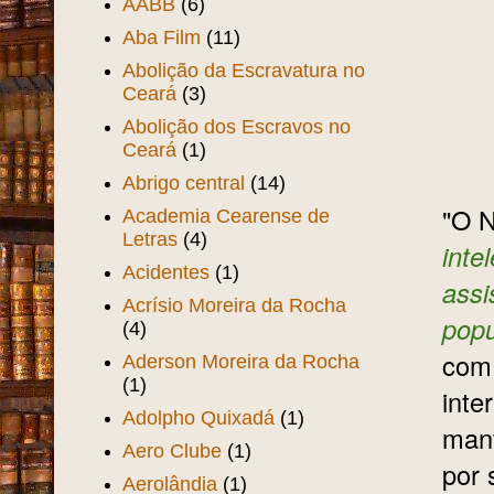
AABB
(6)
Aba Film
(11)
Abolição da Escravatura no
Ceará
(3)
Abolição dos Escravos no
Ceará
(1)
Abrigo central
(14)
"O N
Academia Cearense de
Letras
(4)
inte
Acidentes
(1)
assi
Acrísio Moreira da Rocha
popu
(4)
com 
Aderson Moreira da Rocha
(1)
inte
Adolpho Quixadá
(1)
mant
Aero Clube
(1)
por 
Aerolândia
(1)