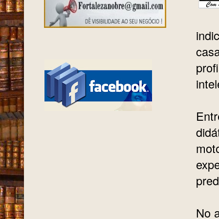
indi
casa
prof
inte
Entr
didá
moto
expe
pred
No a