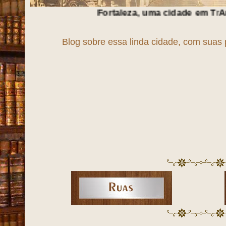
Fortaleza, uma cidade em
T
r
A
n
S
f
O
r
M
a
Ç
ã
O
!
Blog sobre essa linda cidade, com suas 