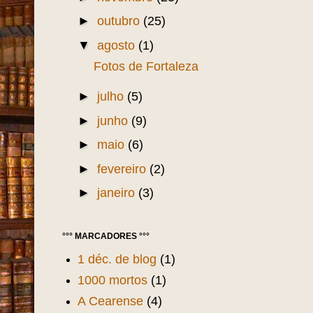
►
outubro
(25)
▼
agosto
(1)
Fotos de Fortaleza
►
julho
(5)
►
junho
(9)
►
maio
(6)
►
fevereiro
(2)
►
janeiro
(3)
°°° MARCADORES °°°
1 déc. de blog
(1)
1000 mortos
(1)
A Cearense
(4)