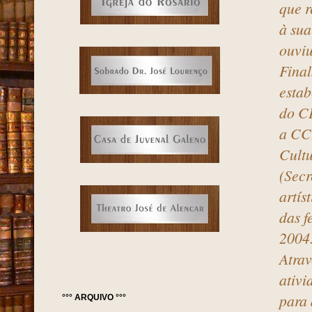
que r
à sua
ouviu
Fina
estab
do C
a CC
Cultu
(Secr
artís
das f
2004
Atrav
ativi
para
°°° ARQUIVO °°°