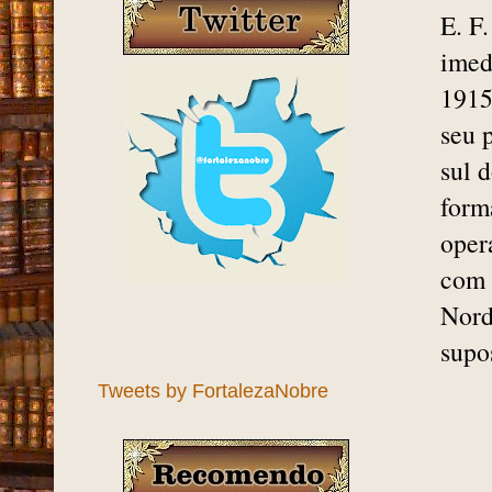
E. F
imed
1915
seu 
sul 
form
oper
com 
Nord
supo
Tweets by FortalezaNobre