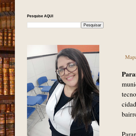
Pesquise AQUI
Map
Para
munic
tecno
cida
bairr
Para