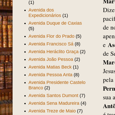
Mar
(1)
Dize
Avenida dos
Expedicionários
(1)
paci
Avenida Duque de Caxias
de 
(5)
apen
Avenida Flor do Prado
(5)
As
e
Avenida Francisco Sá
(8)
Avenida Heráclito Graça
(2)
de S
Avenida João Pessoa
(2)
Mar
Avenida Matias Beck
(1)
Jesu
Avenida Pessoa Anta
(8)
pela
Avenida Presidente Castelo
Per
Branco
(2)
Avenida Santos Dumont
(7)
sua 
Avenida Sena Madureira
(4)
Antô
Avenida Treze de Maio
(7)
é tr