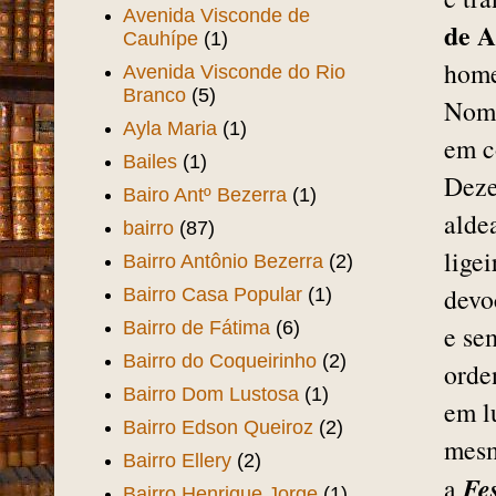
Avenida Visconde de
de A
Cauhípe
(1)
home
Avenida Visconde do Rio
Branco
(5)
Nome
Ayla Maria
(1)
em c
Bailes
(1)
Deze
Bairo Antº Bezerra
(1)
alde
bairro
(87)
lige
Bairro Antônio Bezerra
(2)
devo
Bairro Casa Popular
(1)
Bairro de Fátima
(6)
e se
Bairro do Coqueirinho
(2)
orde
Bairro Dom Lustosa
(1)
em l
Bairro Edson Queiroz
(2)
mesm
Bairro Ellery
(2)
Fe
a
Bairro Henrique Jorge
(1)