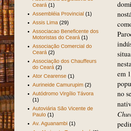
domi
Ceará
(1)
nost
Assembléia Provincial
(1)
como
Assis Lima
(29)
Associacao Beneficente dos
Paro
Motoristas do Ceará
(1)
indú
Associação Comercial do
situ
Ceará
(2)
Associação dos Chauffeurs
nest
do Ceará
(2)
em 1
Ator Cearense
(1)
popu
Aurineide Camurupim
(2)
no s
Autódromo Virgílio Távora
(1)
nati
Autoviária São Vicente de
Chu
Paulo
(1)
pedi
Av. Aguanambi
(1)