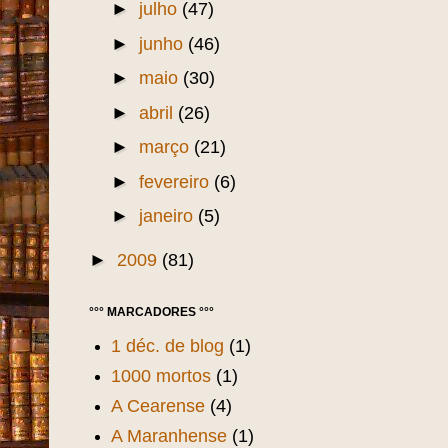
►
julho
(47)
►
junho
(46)
►
maio
(30)
►
abril
(26)
►
março
(21)
►
fevereiro
(6)
►
janeiro
(5)
►
2009
(81)
°°° MARCADORES °°°
1 déc. de blog
(1)
1000 mortos
(1)
A Cearense
(4)
A Maranhense
(1)