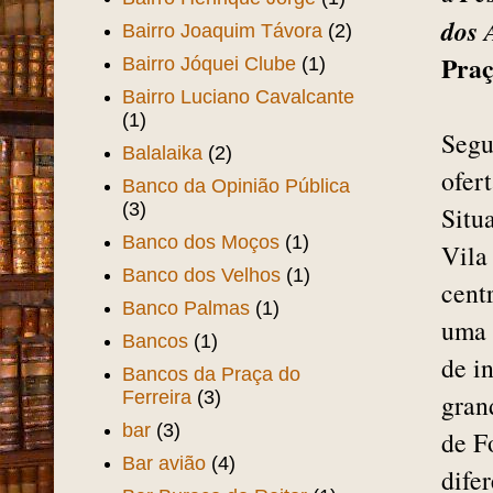
dos A
Bairro Joaquim Távora
(2)
Praç
Bairro Jóquei Clube
(1)
Bairro Luciano Cavalcante
(1)
Segu
Balalaika
(2)
ofer
Banco da Opinião Pública
(3)
Situ
Banco dos Moços
(1)
Vila
Banco dos Velhos
(1)
cent
Banco Palmas
(1)
uma 
Bancos
(1)
de i
Bancos da Praça do
Ferreira
(3)
gran
bar
(3)
de F
Bar avião
(4)
dife