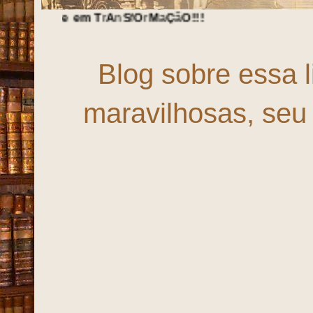
m
T
r
A
n
S
f
O
r
M
a
Ç
ã
O
!!!
Blog sobre essa 
maravilhosas, seu