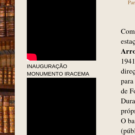
Par
Com 
esta
Arr
1941
INAUGURAÇÃO
dire
MONUMENTO IRACEMA
para
de F
Dura
próp
O ba
(públ