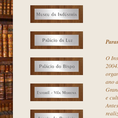
Para
O Ins
2004.
organ
ano d
Grand
e cul
Antes
reali