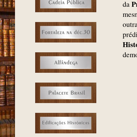
P
da
mesm
outr
préd
Hist
demo