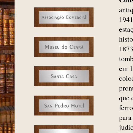
anti
1941
esta
hist
1873
tomb
em 1
colo
pron
que 
ferr
para
judi