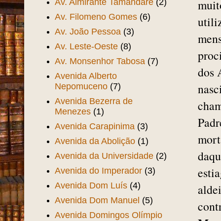
Av. Almirante Tamandaré
(2)
muit
Av. Filomeno Gomes
(6)
util
Av. João Pessoa
(3)
mens
Av. Leste-Oeste
(8)
proc
Av. Monsenhor Tabosa
(7)
dos 
Avenida Alberto
nasc
Nepomuceno
(7)
Avenida Bezerra de
cha
Menezes
(1)
Padr
Avenida Carapinima
(3)
mort
Avenida da Abolição
(1)
daqu
Avenida da Universidade
(2)
esti
Avenida do Imperador
(3)
Avenida Dom Luís
(4)
alde
Avenida Dom Manuel
(5)
cont
Avenida Domingos Olímpio