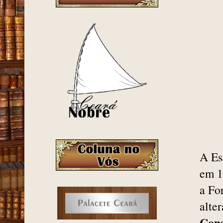
A Es
em 1
a Fo
alte
Cons