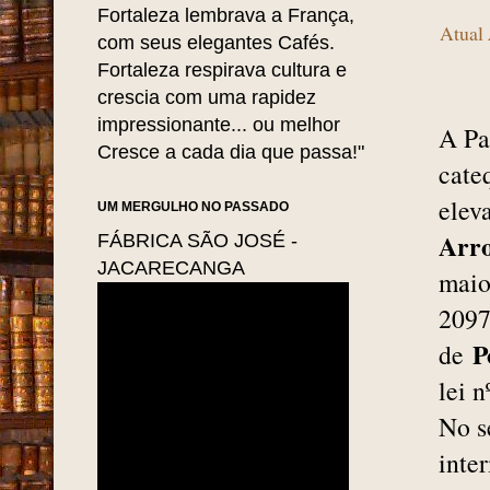
Fortaleza lembrava a França,
Atual
com seus elegantes Cafés.
Fortaleza respirava cultura e
crescia com uma rapidez
impressionante... ou melhor
A Pa
Cresce a cada dia que passa!"
cate
elev
UM MERGULHO NO PASSADO
Arr
FÁBRICA SÃO JOSÉ -
JACARECANGA
mai
2097
P
de
lei 
No s
inte