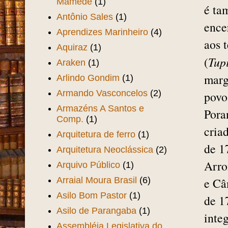
Mamede
(1)
é ta
Antônio Sales
(1)
ence
Aprendizes Marinheiro
(4)
aos 
Aquiraz
(1)
(
Tupi
Araken
(1)
marg
Arlindo Gondim
(1)
Armando Vasconcelos
(2)
povo
Armazéns A Santos e
Pora
Comp.
(1)
cria
Arquitetura de ferro
(1)
de 1
Arquitetura Neoclássica
(2)
Arro
Arquivo Público
(1)
Arraial Moura Brasil
(6)
e Câ
Asilo Bom Pastor
(1)
de 1
Asilo de Parangaba
(1)
inte
Assembléia Legislativa do