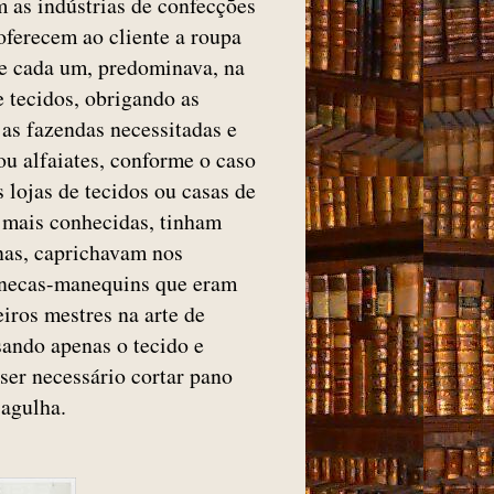
 as indústrias de confecções
oferecem ao cliente a roupa
de cada um, predominava, na
 tecidos, obrigando as
 as fazendas necessitadas e
 ou alfaiates, conforme o caso
s lojas de tecidos ou casas de
 mais conhecidas, tinham
nas, caprichavam nos
necas-manequins que eram
iros mestres na arte de
sando apenas o tecido e
 ser necessário cortar pano
u agulha.