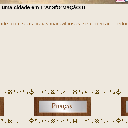
r
A
n
S
f
O
r
M
a
Ç
ã
O
!!!
dade, com suas praias maravilhosas, seu povo acolhedor e