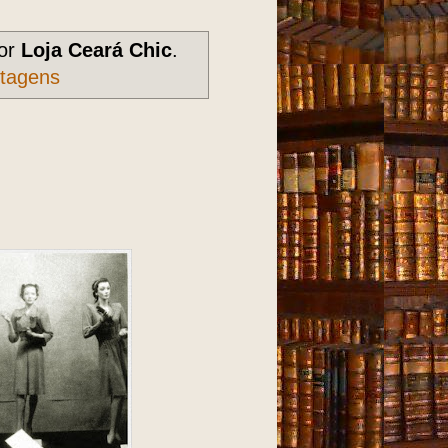
or
Loja Ceará Chic
.
stagens