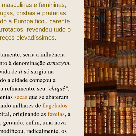
 masculinas e femininas,
ças, cristais e pratarias.
do a Europa ficou carente
arrotados, revendeu tudo o
reços elevadíssimos.
rtamente, seria a influência
anto à denominação
armazém
,
ovida de
it
só surgiu na
ndo a cidade começou a
eu refinamento, seu
"chiquê"
,
lentas
secas
que se abateram
jando milhares de
flagelados
ital, originando as
favelas
, a
, gerando, enfim, uma nova
odificou, radicalmente, os