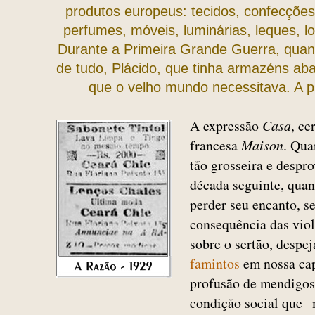
produtos europeus: tecidos, confecções
perfumes, móveis, luminárias, leques, lou
Durante a Primeira Grande Guerra, quan
de tudo, Plácido, que tinha armazéns ab
que o velho mundo necessitava. A p
A expressão
Casa
, ce
francesa
Maison
. Qu
tão grosseira e despr
década seguinte, qua
perder seu encanto, s
consequência das vio
sobre o sertão, despe
famintos
em nossa cap
profusão de mendigos
condição social que m