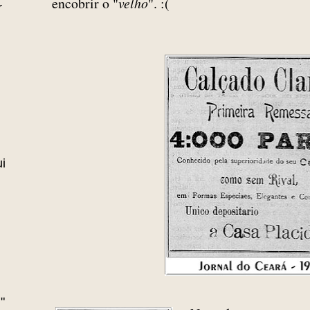
encobrir o "
velho
". :(
r
i
"