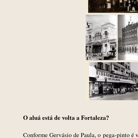
O aluá está de volta a Fortaleza?
Conforme Gervásio de Paula, o pega-pinto é v