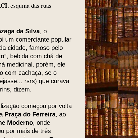
CI
, esquina das ruas
zaga da Silva
, o
oi um comerciante popular
da cidade, famoso pelo
to
”, bebida com chá de
há medicinal, porém, ele
to com cachaça, se o
ejasse... rsrs) que curava
rins, dizem.
lização começou por volta
na
Praça do Ferreira
, ao
ne Moderno
, onde
 por mais de três