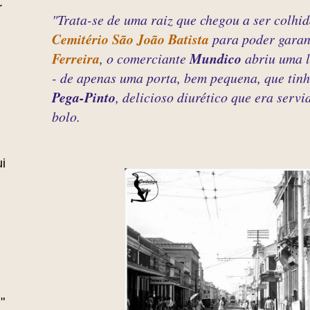
r
"Trata-se de uma raiz que chegou a ser colhid
Cemitério São João Batista
para poder garan
Ferreira
, o comerciante
Mundico
abriu uma l
- de apenas uma porta, bem pequena, que tin
Pega-Pinto
, delicioso diurético que era serv
bolo.
i
"