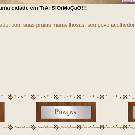
T
r
A
n
S
f
O
r
M
a
Ç
ã
O
!!!
dade, com suas praias maravilhosas, seu povo acolhedor e