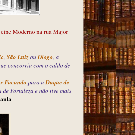
o cine Moderno na rua Major
ic
,
São Luiz
ou
Diogo
, a
que concorria com o caldo de
or Facundo
para a
Duque de
a de Fortaleza e não tive mais
Paula