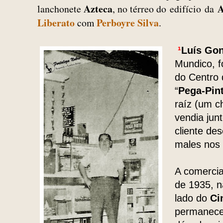
Azteca
A
lanchonete
, no térreo do edifício da
Liberato
Perboyre Silva
com
.
¹
Luís Gon
Mundico, f
do Centro 
“
Pega-Pin
raíz (um c
vendia jun
cliente des
males nos 
A comercia
de 1935, 
lado do
Ci
permaneceu