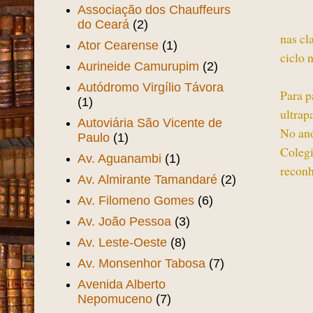
Associação dos Chauffeurs
do Ceará
(2)
nas cl
Ator Cearense
(1)
ciclo 
Aurineide Camurupim
(2)
Autódromo Virgílio Távora
Para p
(1)
ultrap
Autoviária São Vicente de
No ano
Paulo
(1)
Colegi
Av. Aguanambi
(1)
reconh
Av. Almirante Tamandaré
(2)
Av. Filomeno Gomes
(6)
Av. João Pessoa
(3)
Av. Leste-Oeste
(8)
Av. Monsenhor Tabosa
(7)
Avenida Alberto
Nepomuceno
(7)