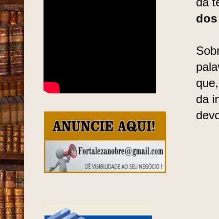
da t
dos
Sobr
pala
que,
da i
dev