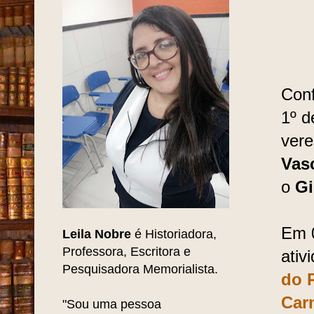
Con
1º d
ver
Vas
o
Gi
Em 
Leila Nobre
é Historiadora,
Professora, Escritora e
ativ
Pesquisadora Memorialista.
do 
Car
"Sou uma pessoa