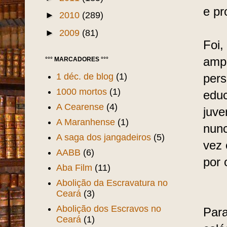
e pr
►
2010
(289)
►
2009
(81)
Foi,
amp
°°° MARCADORES °°°
1 déc. de blog
(1)
pers
1000 mortos
(1)
educ
A Cearense
(4)
juve
A Maranhense
(1)
nunc
A saga dos jangadeiros
(5)
vez 
AABB
(6)
por 
Aba Film
(11)
Abolição da Escravatura no
Ceará
(3)
Abolição dos Escravos no
Para
Ceará
(1)