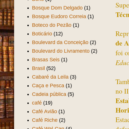
Supe
Bosque Dom Delgado
(1)
Técn
Bosque Eudoro Correia
(1)
Boteco do Pezão
(1)
Repr
Boticário
(12)
de A
Boulevard da Conceição
(2)
Boulevard do Livramento
(2)
foi 
Brasas Seis
(1)
Educ
Brasil
(52)
Cabaré da Leila
(3)
Tamb
Caça e Pesca
(1)
no I
Cadeia pública
(5)
Esta
café
(19)
Hori
Café Avião
(1)
Esta
Café Riche
(2)
Café Wal-Can
(4)