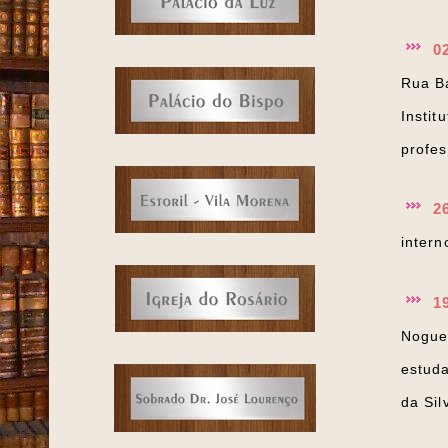
0
Rua Ba
Instit
profes
2
intern
1
Noguei
estud
da Sil