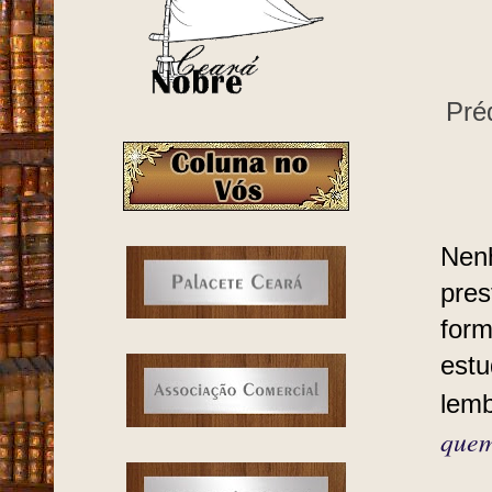
Pré
Nen
pres
form
estu
lemb
quem