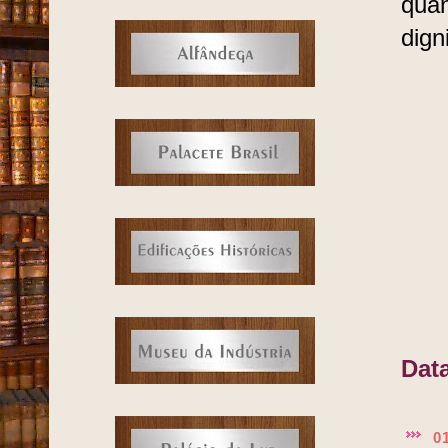
quan
dign
Data
0