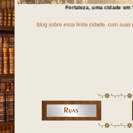
Fortaleza, uma cidade em
T
r
A
n
S
f
O
r
M
a
Ç
ã
O
!
Blog sobre essa linda cidade, com suas 