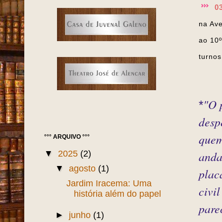
0
na Ave
ao 10
turno
"O 
*
desp
quem
°°° ARQUIVO °°°
▼
2025
(2)
anda
▼
agosto
(1)
plac
Jardim Iracema: Uma
civil
história além do papel
pare
►
junho
(1)