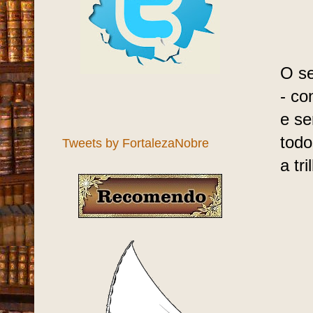
O se
- co
e se
todo
Tweets by FortalezaNobre
a tr