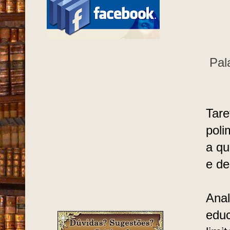
Pal
Tare
poli
a qu
e de
Anal
educ