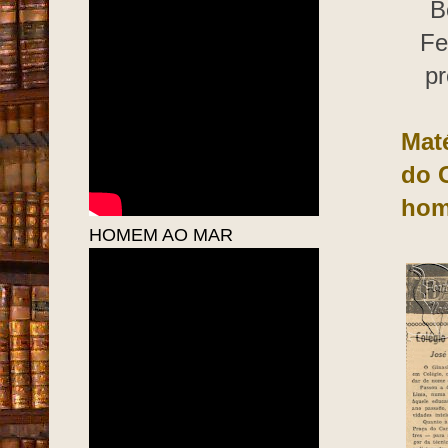
B
Fe
p
Mat
do
hom
HOMEM AO MAR