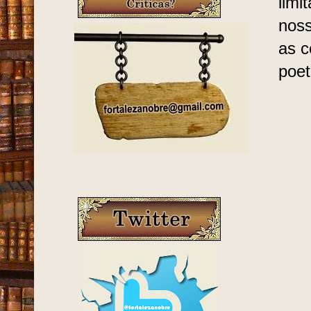
limi
noss
as c
poet