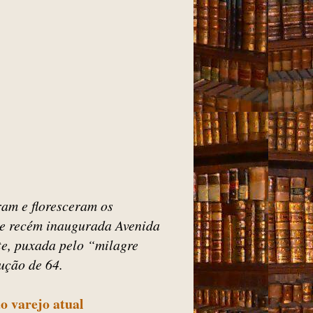
ram e floresceram os
a e recém inaugurada Avenida
te, puxada pelo “milagre
lução de 64.
o varejo atual