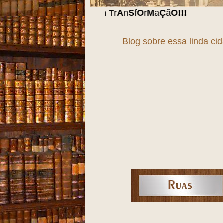
cidade em
T
r
A
n
S
f
O
r
M
a
Ç
ã
O
!!!
Blog sobre essa linda ci