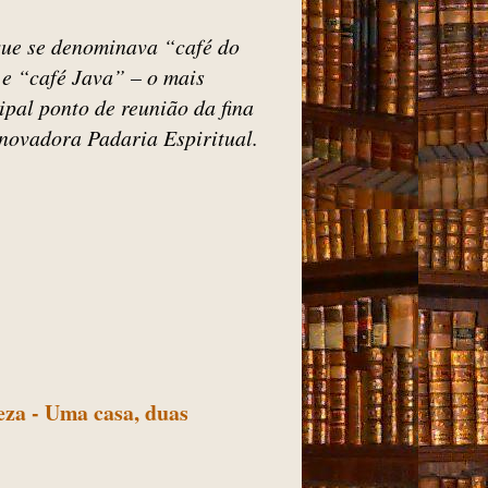
que se denominava “café do
e “café Java” – o mais
ipal ponto de reunião da fina
 inovadora Padaria Espiritual.
eza - Uma casa, duas