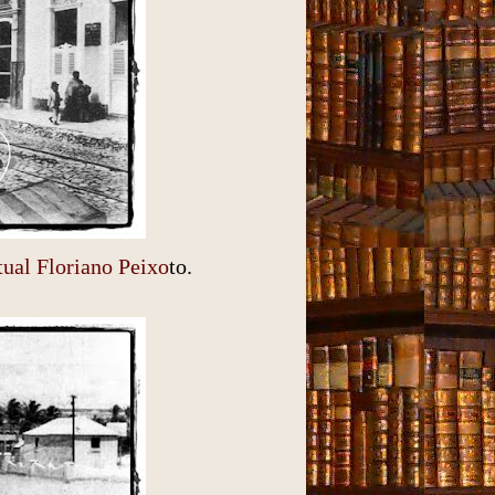
tual Floriano Peixo
to.