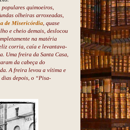
 populares quimoeiros,
fundas olheiras arroxeadas,
a de Misericórdia
, quase
elho e cheio demais, deslocou
ompletamente na matéria
eliz corria, caía e levantava-
ca. Uma freira da Santa Casa,
iraram da cabeça do
a. A freira levou a vítima e
dias depois, o “Pisa-