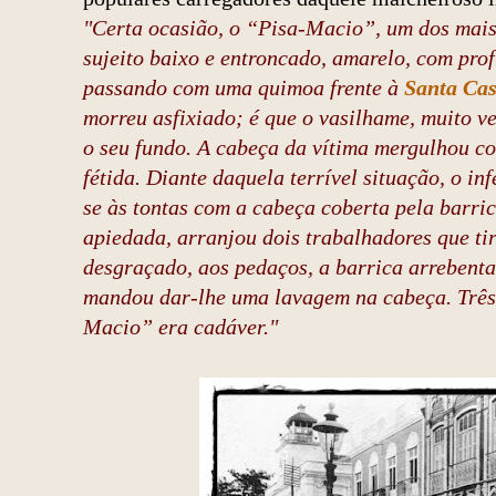
"Certa ocasião, o “Pisa-Macio”, um dos mais
sujeito baixo e entroncado, amarelo, com pro
passando com uma quimoa frente à
Santa Cas
morreu asfixiado; é que o vasilhame, muito v
o seu fundo. A cabeça da vítima mergulhou c
fétida. Diante daquela terrível situação, o inf
se às tontas com a cabeça coberta pela barri
apiedada, arranjou dois trabalhadores que t
desgraçado, aos pedaços, a barrica arrebentad
mandou dar-lhe uma lavagem na cabeça. Três 
Macio” era cadáver."