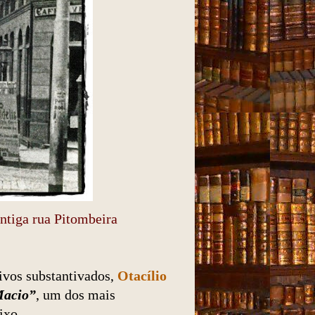
antiga rua Pitombeira
ivos substantivados,
Otacílio
Macio”
, um dos mais
lixo.