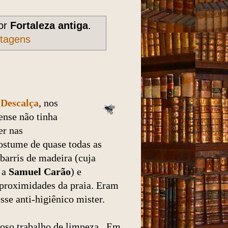
or
Fortaleza antiga
.
stagens
 Descalça
, nos
ense não tinha
er nas
costume de quase todas as
 barris de madeira (cuja
 a
Samuel Carão
) e
proximidades da praia. Eram
se anti-higiênico mister.
roso trabalho de limpeza. Em