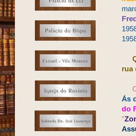
marc
Fre
1958
1958
Q
rua
Os 
Ás 
do 
"
Zo
Ass