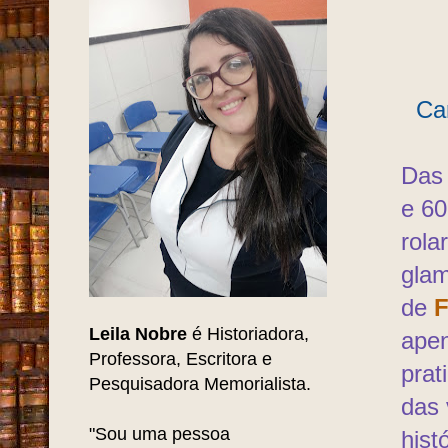
Ca
Das 
e 60
rol
glam
de
F
Leila Nobre
é Historiadora,
apen
Professora, Escritora e
prat
Pesquisadora Memorialista.
das 
"Sou uma pessoa
hist