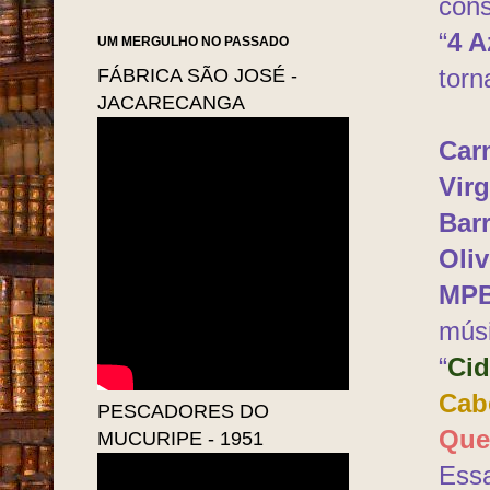
con
“
4 A
UM MERGULHO NO PASSADO
FÁBRICA SÃO JOSÉ -
torn
JACARECANGA
Car
Virg
Bar
Oliv
MP
músi
“
Cid
Cab
PESCADORES DO
Que
MUCURIPE - 1951
Essa