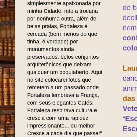
simplesmente apaixonada por
de b
minha Cidade, não a trocaria
deci
por nenhuma outra, além de
belas praias, Fortaleza é
nem 
cercada (bem menos do que
con
tinha, é verdade) por
col
monumentos ainda
preservados, belos conjuntos
arquitetônicos que deixam
Lau
qualquer um boquiaberto. Aqui
canc
no site colocarei fotos que
remetem a um passado onde
anim
Fortaleza lembrava a França,
das
com seus elegantes Cafés.
Vet
Fortaleza respirava cultura e
“
Esc
crescia com uma rapidez
impressionante... ou melhor
Esc
Cresce a cada dia que passa!"