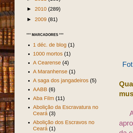
►
2010
(289)
►
2009
(81)
°°° MARCADORES °°°
1 déc. de blog
(1)
1000 mortos
(1)
A Cearense
(4)
Fot
A Maranhense
(1)
A saga dos jangadeiros
(5)
Qua
AABB
(6)
musi
Aba Film
(11)
Abolição da Escravatura no
As d
Ceará
(3)
Abolição dos Escravos no
apr
Ceará
(1)