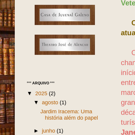
Vet
Co
atu
O ca
cha
iníc
entr
°°° ARQUIVO °°°
marc
▼
2025
(2)
gran
▼
agosto
(1)
Jardim Iracema: Uma
déca
história além do papel
turí
►
junho
(1)
Jan