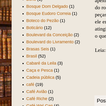
apelo
Bosque Dom Delgado
(1)
do
ro
Bosque Eudoro Correia
(1)
peça
Boteco do Pezão
(1)
ele e
Boticário
(12)
atin
Boulevard da Conceição
(2)
o que
Boulevard do Livramento
(2)
Brasas Seis
(1)
Leia
Brasil
(52)
Cabaré da Leila
(3)
Caça e Pesca
(1)
Cadeia pública
(5)
café
(19)
Café Avião
(1)
Café Riche
(2)
Pos
Café Wal-Can
(4)