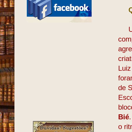
Uma
comp
agre
cria
Luiz
fora
de S
Esco
blo
Bié
.
o ri