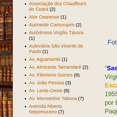
Associação dos Chauffeurs
do Ceará
(2)
Ator Cearense
(1)
Aurineide Camurupim
(2)
Autódromo Virgílio Távora
(1)
Fot
Autoviária São Vicente de
Paulo
(1)
Av. Aguanambi
(1)
Av. Almirante Tamandaré
(2)
“
Sas
Av. Filomeno Gomes
(6)
Virg
Av. João Pessoa
(3)
Esc
Av. Leste-Oeste
(8)
1955
Av. Monsenhor Tabosa
(7)
por 
Avenida Alberto
Paqu
Nepomuceno
(7)