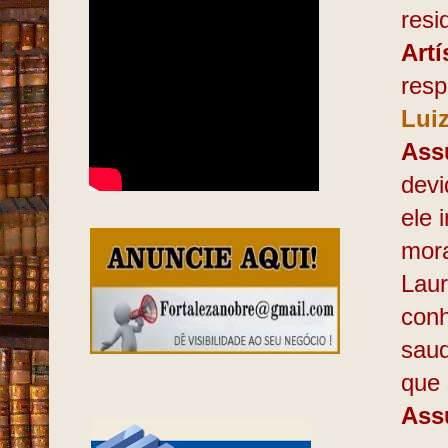
resi
Artí
resp
Lui
Ass
devi
ele 
mora
Lau
conh
saud
que 
Ass