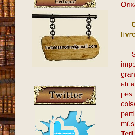
Orix
C
livr
Sinc
impo
gran
atua
pes
cois
part
músi
Teti