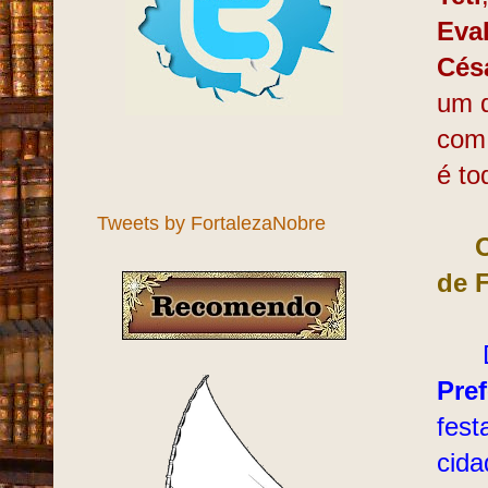
Eva
Cés
um d
com 
é t
Tweets by FortalezaNobre
O
de 
Dev
Pref
fest
cida