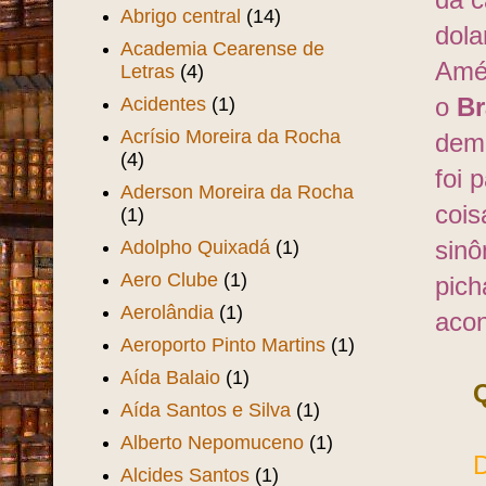
da c
Abrigo central
(14)
dola
Academia Cearense de
Amér
Letras
(4)
Acidentes
(1)
o
Br
Acrísio Moreira da Rocha
dema
(4)
foi 
Aderson Moreira da Rocha
coi
(1)
Adolpho Quixadá
(1)
sinô
Aero Clube
(1)
pich
Aerolândia
(1)
aco
Aeroporto Pinto Martins
(1)
Aída Balaio
(1)
Aída Santos e Silva
(1)
Alberto Nepomuceno
(1)
Dos
Alcides Santos
(1)