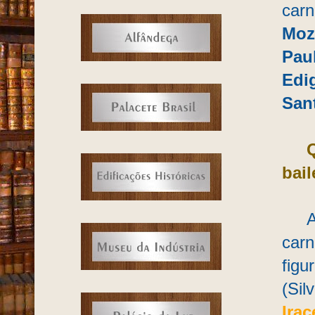
car
Moz
Pau
Edi
San
bai
As 
car
figu
(Sil
Ira