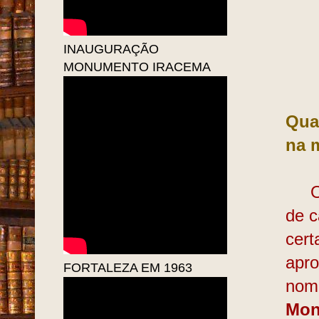
INAUGURAÇÃO
MONUMENTO IRACEMA
Qua
na 
Os d
de c
cert
apro
FORTALEZA EM 1963
nome
Mon