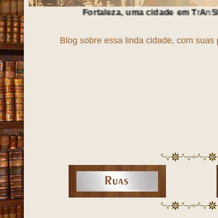
Fortaleza, uma cidade em
T
r
A
n
S
f
O
r
M
a
Ç
ã
O
!!!
Blog sobre essa linda cidade, com suas 