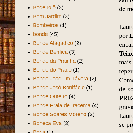
samb
Bode Ioiô
(3)
de me
Bom Jardim
(3)
Bombeiros
(1)
Lauro
bonde
(45)
por
L
Bonde Alagadiço
(2)
enca
Bonde Benfica
(3)
Teix
Bonde da Prainha
(2)
mais
Bonde do Prado
(1)
repe
Bonde Joaquim Távora
(2)
Como 
Bonde José Bonifácio
(1)
deix
Bonde Outeiro
(4)
PRE
Bonde Praia de Iracema
(4)
grav
Bonde Soares Moreno
(2)
Lauro
Boneca Eva
(3)
se p
Boris
(1)