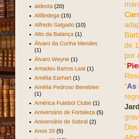
mar
aldeota
(20)
Car
Alfândega
(15)
adap
Alfredo Salgado
(10)
Alto da Balança
(1)
Barb
Álvaro da Cunha Mendes
de 1
(1)
por 
Álvaro Weyne
(1)
“
Pie
Amadeu Barros Leal
(1)
Rosa
Amélia Earhart
(1)
“
As 
Amélia Pedroso Benebien
(1)
regr
América Futebol Clube
(1)
Jard
Aniversário de Fortaleza
(5)
grav
Aniversário de Sobral
(2)
Dos 
Anos 20
(5)
Albe