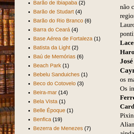
Barão de Ibiapaba
(2)
não c
Barão de Studart
(4)
regio
Barão do Rio Branco
(6)
Lauro
Barra do Ceará
(4)
pont
Base Aérea de Fortaleza
(1)
Lace
Batista da Light
(2)
Har
Baú de Memórias
(6)
José
Beach Park
(1)
Cay
Bebelu Sanduiches
(1)
os ma
Beco do Cotovelo
(3)
Os i
Beira-mar
(14)
Ferr
Bela Vista
(1)
Card
Belle Époque
(1)
Pixi
Benfica
(19)
Alian
Bezerra de Menezes
(7)
aind