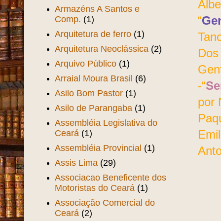
Albe
Armazéns A Santos e
Comp.
(1)
“
Gen
Arquitetura de ferro
(1)
Tanc
Arquitetura Neoclássica
(2)
Dos 
Arquivo Público
(1)
Gent
Arraial Moura Brasil
(6)
-“
Se
Asilo Bom Pastor
(1)
por 
Asilo de Parangaba
(1)
Paqu
Assembléia Legislativa do
Ceará
(1)
Emil
Assembléia Provincial
(1)
Anto
Assis Lima
(29)
Associacao Beneficente dos
Motoristas do Ceará
(1)
Associação Comercial do
Ceará
(2)