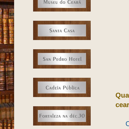
Qua
cea
Os 