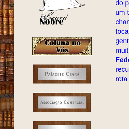
do p
um t
cham
toc
gent
muit
Fed
recu
rota