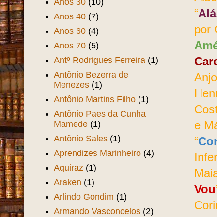
Anos 30
(10)
“
Alá
Anos 40
(7)
por 
Anos 60
(4)
Amé
Anos 70
(5)
Antº Rodrigues Ferreira
(1)
Car
Antônio Bezerra de
Anjo
Menezes
(1)
Hen
Antônio Martins Filho
(1)
Cost
Antônio Paes da Cunha
Mamede
(1)
e Má
Antônio Sales
(1)
“
Co
Aprendizes Marinheiro
(4)
Infe
Aquiraz
(1)
Maia
Araken
(1)
Vou
Arlindo Gondim
(1)
Cori
Armando Vasconcelos
(2)