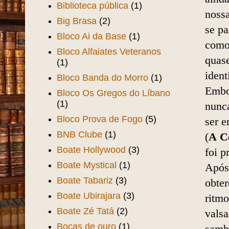
Biblioteca pública
(1)
nossa
Big Brasa
(2)
se
pa
Bloco Ai da Base
(1)
como
Bloco Alfaiates Veteranos
quase
(1)
ident
Bloco Banda do Morro
(1)
Embo
Bloco Os Gregos do Líbano
(1)
nunc
Bloco Prova de Fogo
(5)
ser 
BNB Clube
(1)
(
A
C
Boate Hollywood
(3)
foi p
Boate Mystical
(1)
Após 
Boate Tabariz
(3)
obte
Boate Ubirajara
(3)
ritm
Boate Zé Tatá
(2)
vals
Bocas de ouro
(1)