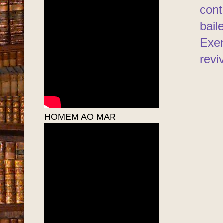
cont
bail
Exe
revi
HOMEM AO MAR