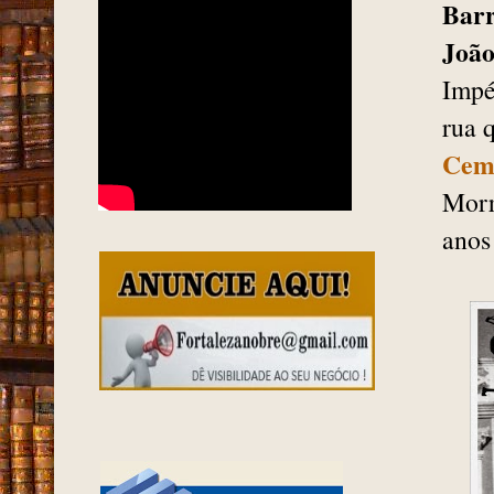
Bar
João
Impé
rua 
Cemi
Morr
anos