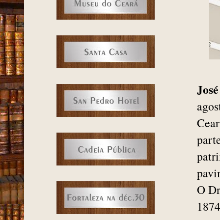
José
agos
Cear
part
patr
pavi
O Dr
1874