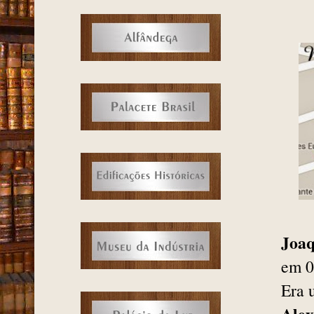
Joaq
em 0
Era 