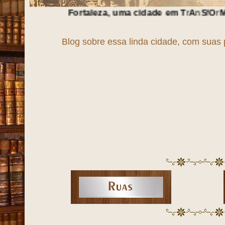
ortaleza, uma cidade em
T
r
A
n
S
f
O
r
M
a
Ç
ã
O
!!!
Blog sobre essa linda cidade, com suas 