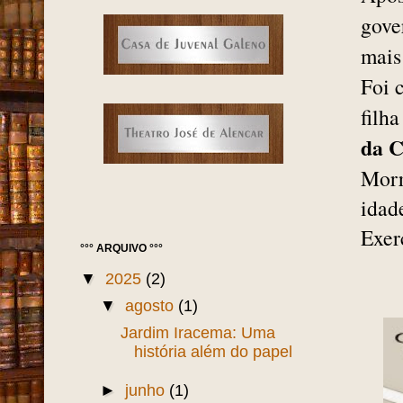
gove
mais
Foi 
filh
da 
Morr
idad
Exer
°°° ARQUIVO °°°
▼
2025
(2)
▼
agosto
(1)
Jardim Iracema: Uma
história além do papel
►
junho
(1)