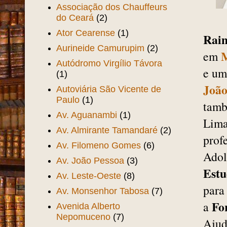
Associação dos Chauffeurs
do Ceará
(2)
Ator Cearense
(1)
Rai
Aurineide Camurupim
(2)
em
Autódromo Virgílio Távora
e um
(1)
João
Autoviária São Vicente de
Paulo
(1)
tamb
Av. Aguanambi
(1)
Lima
Av. Almirante Tamandaré
(2)
prof
Av. Filomeno Gomes
(6)
Adol
Av. João Pessoa
(3)
Estu
Av. Leste-Oeste
(8)
para
Av. Monsenhor Tabosa
(7)
Fo
a
Avenida Alberto
Nepomuceno
(7)
Ajud