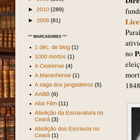
Dire
fund
►
2010
(289)
Lice
►
2009
(81)
Para
°°° MARCADORES °°°
ativ
1 déc. de blog
(1)
P
no
1000 mortos
(1)
elei
A Cearense
(4)
mort
A Maranhense
(1)
1848
A saga dos jangadeiros
(5)
AABB
(6)
Aba Film
(11)
Abolição da Escravatura no
Ceará
(3)
Abolição dos Escravos no
Ceará
(1)