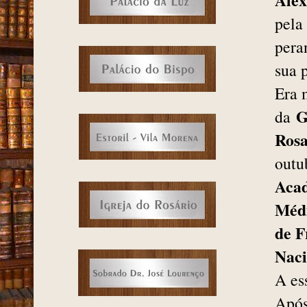
Alex
pel
pera
sua p
Era 
G
da
Ros
outu
Acad
Médi
de F
Naci
A es
Após