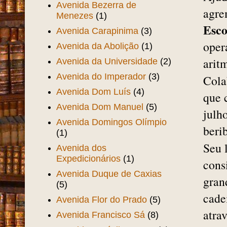
Avenida Bezerra de
agrem
Menezes
(1)
Esco
Avenida Carapinima
(3)
oper
Avenida da Abolição
(1)
aritm
Avenida da Universidade
(2)
Avenida do Imperador
(3)
Cola
Avenida Dom Luís
(4)
que 
Avenida Dom Manuel
(5)
julh
Avenida Domingos Olímpio
beri
(1)
Seu 
Avenida dos
Expedicionários
(1)
cons
Avenida Duque de Caxias
gran
(5)
cade
Avenida Flor do Prado
(5)
atra
Avenida Francisco Sá
(8)