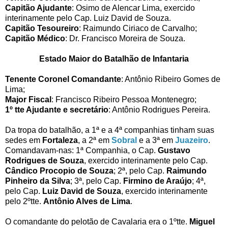
Capitão Ajudante
: Osimo de Alencar Lima, exercido
interinamente pelo Cap. Luiz David de Souza.
Capitão Tesoureiro
: Raimundo Ciriaco de Carvalho;
Capitão Médico
: Dr. Francisco Moreira de Souza.
Estado Maior do Batalhão de Infantaria
Tenente Coronel Comandante
: Antônio Ribeiro Gomes de
Lima;
Major Fiscal
: Francisco Ribeiro Pessoa Montenegro;
1º tte Ajudante e secretário
: Antônio Rodrigues Pereira.
Da tropa do batalhão, a 1ª e a 4ª companhias tinham suas
sedes em
Fortaleza
, a 2ª em
Sobral
e a 3ª em
Juazeiro
.
Comandavam-nas: 1ª Companhia, o Cap.
Gustavo
Rodrigues de Souza
, exercido interinamente pelo Cap.
Cândico Procopio de Souza
; 2ª, pelo Cap.
Raimundo
Pinheiro da Silva
; 3ª, pelo Cap.
Firmino de Araújo
; 4ª,
pelo Cap.
Luiz David de Souza
, exercido interinamente
pelo 2ºtte.
Antônio Alves de Lima
.
O comandante do pelotão de Cavalaria era o 1ºtte.
Miguel