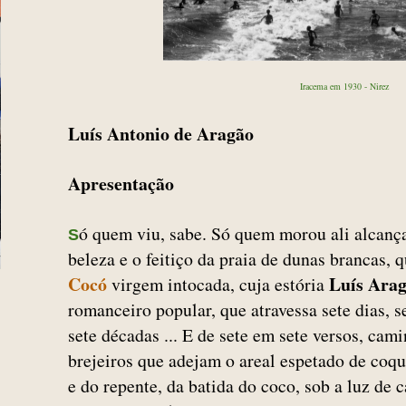
Iracema em 1930 - Nirez
Luís Antonio de Aragão
Apresentação
ó quem viu, sabe. Só quem morou ali alcanç
S
beleza e o feitiço da praia de dunas brancas, 
Cocó
Luís Ara
virgem intocada, cuja estória
romanceiro popular, que atravessa sete dias, s
sete décadas ... E de sete em sete versos, cam
brejeiros que adejam o areal espetado de coq
e do repente, da batida do coco, sob a luz de 