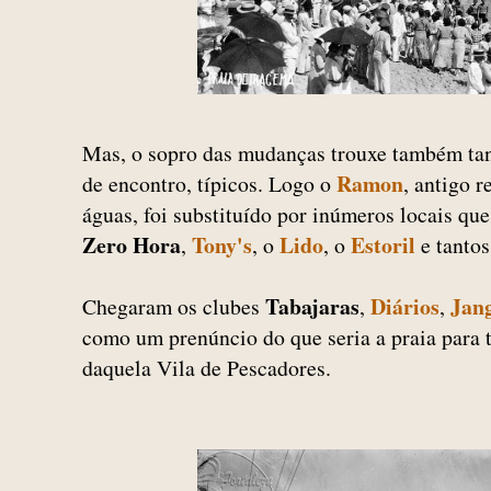
Mas, o sopro das mudanças trouxe também tant
Ramon
de encontro, típicos. Logo o
, antigo r
águas, foi substituído por inúmeros locais qu
Zero Hora
Tony's
Lido
Estoril
,
, o
, o
e tantos
Tabajaras
Diários
Jan
Chegaram os clubes
,
,
como um prenúncio do que seria a praia para tu
daquela Vila de Pescadores.