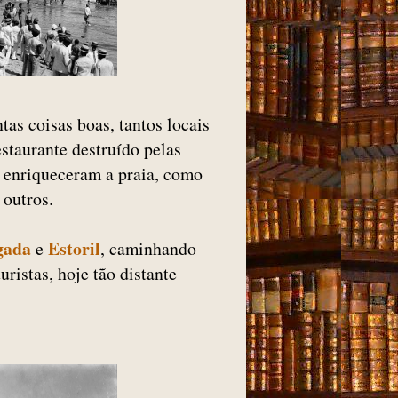
as coisas boas, tantos locais
estaurante destruído pelas
e enriqueceram a praia, como
 outros.
gada
Estoril
e
, caminhando
ristas, hoje tão distante