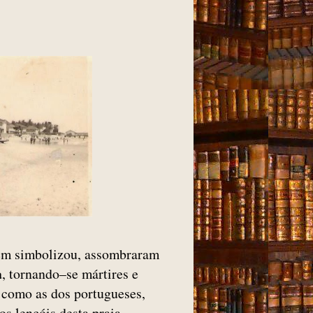
em simbolizou, assombraram
a
, tornando–se mártires e
 como as dos portugueses,
s lençóis desta praia.