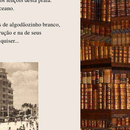
ceano.
s de algodãozinho branco,
rução e na de seus
quiser...