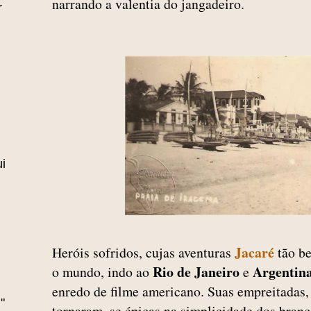
narrando a valentia do jangadeiro.
r
i
Jacaré
Heróis sofridos, cujas aventuras
tão b
Rio de Janeiro
Argentin
o mundo, indo ao
e
enredo de filme americano. Suas empreitadas,
"
tornaram–se épicas na simplicidade dos branco