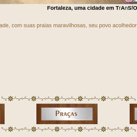
Fortaleza, uma cidade em
T
r
A
n
S
f
O
r
M
a
Ç
ã
O
!!!
dade, com suas praias maravilhosas, seu povo acolhedor e