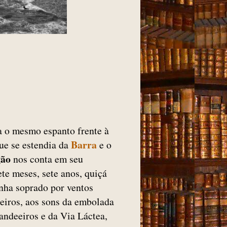
a o mesmo espanto frente à
Barra
que se estendia da
e o
gão
nos conta em seu
ete meses, sete anos, quiçá
inha soprado por ventos
ueiros, aos sons da embolada
candeeiros e da Via Láctea,