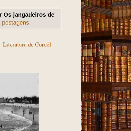
or
Os jangadeiros de
s postagens
- Literatura de Cordel