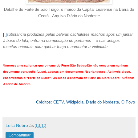
Detalhe do
Forte de S
ão T
iago, o marco da Capital cearense na Barra do
Ceará
- Arquivo Diário do Nordeste
[¹]
ubstância produzida pelas baleias cachalotes machos após um jantar
S
à base de lula, entra na composição de perfumes – e nas antigas
receitas orientais para ganhar força e aumentar a virilidade.
*Interessante salientar que o nome do Forte São Sebastião não consta em nenhum
documento português (Luso), apenas em documentos Neerlandeses. Ao invés disso,
encontramos o "Forte do Siara". Os lusos o chamam de Forte do Siara/Seara. Crédito:
J Terto de Amorim
Créditos: CETV, Wikipédia, Diário do Nordeste, O Povo
Leila Nobre
às
13:12
Compartilhar