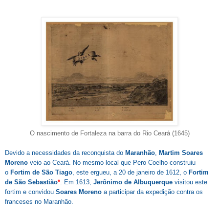
O nascimento de Fortaleza na barra do Rio Ceará (1645)
Devido a necessidades da reconquista do
Maranhão
,
Martim Soares
Moreno
veio ao Ceará. No mesmo local que Pero Coelho construiu
o
Fortim de S
ão T
iago
, este ergueu, a 20 de janeiro de 1612, o
Fortim
de São Sebastião
*
. Em 1613,
Jerônimo de Albuquerque
visitou este
fortim e convidou
Soares Moreno
a participar da expedição contra os
franceses no Maranhão.