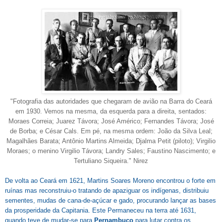
"Fotografia das autoridades que chegaram de avião na Barra do Ceará
em 1930. Vemos na mesma, da esquerda para a direita, sentados:
Moraes Correia; Juarez Távora; José Américo; Fernandes Távora; José
de Borba; e César Cals. Em pé, na mesma ordem: João da Silva Leal;
Magalhães Barata; Antônio Martins Almeida; Djalma Petit (piloto); Virgilio
Moraes; o menino Virgilio Távora; Landry Sales; Faustino Nascimento; e
Tertuliano Siqueira." Nirez
De volta ao Ceará em 1621, Martins Soares Moreno encontrou o forte em
ruínas mas reconstruiu-o tratando de apaziguar os indígenas, distribuiu
sementes, mudas de cana-de-açúcar e gado, procurando lançar as bases
da prosperidade da Capitania. Este Permaneceu na terra até 1631,
quando teve de mudar-se para
Pernambuco
para lutar contra os