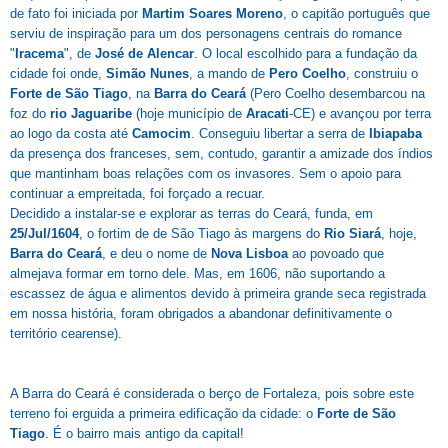
de fato foi iniciada por
Martim Soares Moreno
, o capitão português que
serviu de inspiração para um dos personagens centrais do romance
"
Iracema
", de
José de Alencar
. O local escolhido para a fundação da
cidade foi onde,
Simão Nunes
, a mando de
Pero Coelho
, construiu o
Forte de S
ão T
iago
, na
Barra do Ceará
(Pero Coelho desembarcou na
foz do
rio Jaguaribe
(hoje município de
Aracati
-CE) e avançou por terra
ao logo da costa até
Camocim
. Conseguiu libertar a serra de
Ibiapaba
da presença dos franceses, sem, contudo, garantir a amizade dos índios
que mantinham boas relações com os invasores. Sem o apoio para
continuar a empreitada, foi forçado a recuar.
Decidido a instalar-se e explorar as terras do Ceará, funda, em
25/Jul/1604
, o fortim de de São Tiago às margens do
Ri
o
Siará
, hoje,
Barra do Ceará
, e deu o nome de
Nova Lisboa
ao povoado que
almejava formar em torno dele. Mas, em 1606, não suportando a
escassez de água e alimentos devido à primeira grande seca registrada
em nossa história, foram obrigados a abandonar definitivamente o
território cearense).
A Barra do Ceará é considerada o berço de Fortaleza, pois sobre este
terreno foi erguida a primeira edificação da cidade: o
Forte de S
ão
T
iago
. É o bairro mais antigo da capital!