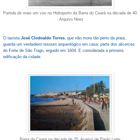
Partida de mais um voo no Hidroporto da Barra do Ceará na década de 40
- Arquivo Nirez
O taxista
José Clodoaldo Torres
, que não mora tão perto da praia,
guarda um verdadeiro tesouro arqueológico em casa: parte dos alicerces
do Forte de S
ão T
iago, erguido em 1604. E considerada a primeira
edificação da cidade.
Barra do Ceará na década de 70. Acervo de Paulo Leite