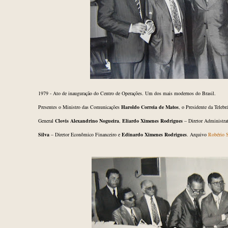
1979 - Ato de inauguração do Centro de Operações. Um dos mais modernos do Brasil.
Presentes o Ministro das Comunicações
Haroldo Correia de Matos
, o Presidente da Teleb
General
Clovis Alexandrino Nogueira
,
Eliardo Ximenes Rodrigues
– Diretor Administra
Silva
– Diretor Econômico Financeiro e
Edinardo Ximenes Rodrigues
. Arquivo
Robério 