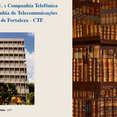
Companhia Telefônica
1, a
hia de Telecomunicações
de Fortaleza
CTF
-
.
 Melo
, 1677