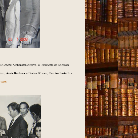
rás General
Alencastro e Silva
, o Presidente da Teleceará
tivo,
Assis Barbosa
– Diretor Técnico,
Tarciso Faria F. e
Soares