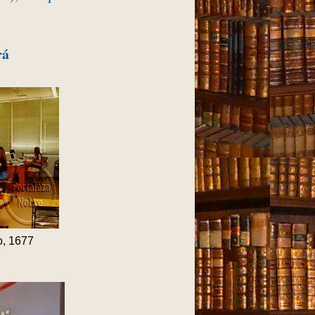
rá
o, 1677