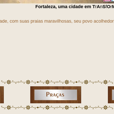
ortaleza, uma cidade em
T
r
A
n
S
f
O
r
M
a
Ç
ã
O
!!!
dade, com suas praias maravilhosas, seu povo acolhedor e