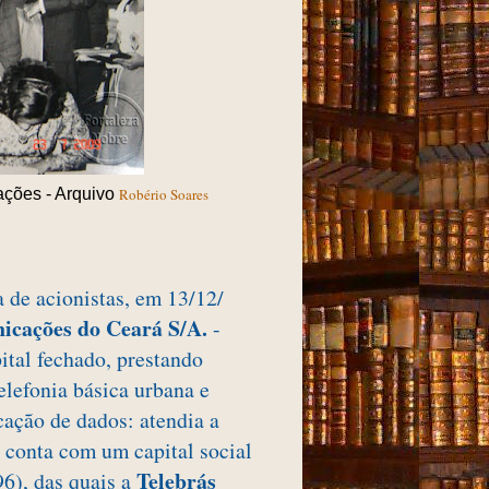
ações - Arquivo
Robério Soares
a de acionistas, em 13/12/
icações do Ceará S/A.
-
ital fechado, prestando
elefonia básica urbana e
cação de dados: atendia a
 conta com um capital social
Telebrás
6), das quais a