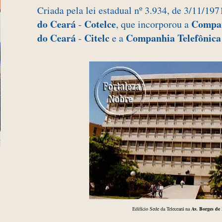
Criada pela lei estadual nº 3.934, de 3/11/197
do Ceará
Cotelce
Compan
-
, que incorporou a
do Ceará
Citelc
Companhia Telefônica 
-
e a
Edifício Sede da Teleceará na
Av. Borges de