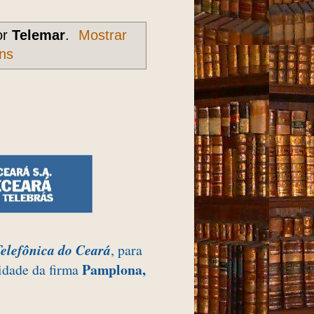
or
Telemar
.
Mostrar
ns
elefônica do Ceará
, para
Pamplona,
lidade da firma