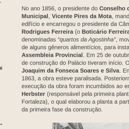
r
No ano 1856, o presidente do
Conselho d
Municipal
,
Vicente Pires da Mota
, mand
edifício e encarregou o presidente da Câ
Rodrigues Ferreira
(o
Boticário Ferreir
denominadas
“quartos da Agostinha”
, mo
de alguns gêneros alimentícios, para inst
Assembleia Provincial
. Em 25 de outubr
de construção do Palácio tiveram início. O
i
Joaquim da Fonseca Soares e Silva
. E
1863, a obra esteve paralisada. Posterior
execução da obra foram incumbidos ao 
Herbster
(responsável pela primeira plant
Fortaleza), o qual elaborou a planta a part
da primeira fase da construção.
"