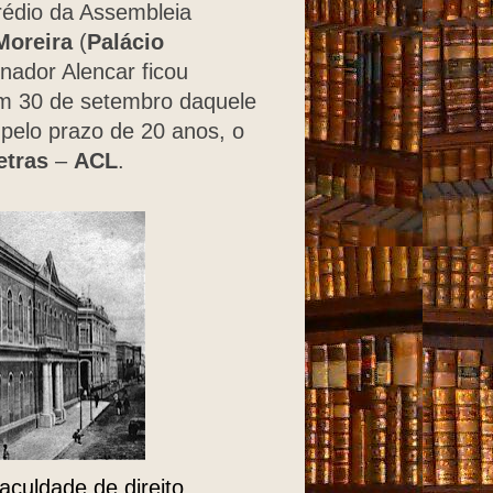
rédio da Assembleia
Moreira
(
Palácio
enador Alencar ficou
m 30 de setembro daquele
pelo prazo de 20 anos, o
etras
–
ACL
.
aculdade de direito