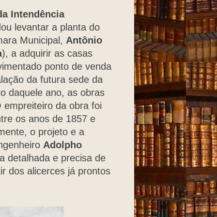
a Intendência
ou levantar a planta do
mara Municipal,
Antônio
a
), a adquirir as casas
vimentado ponto de venda
alação da futura sede da
o daquele ano, as obras
 empreiteiro da obra foi
ntre os anos de 1857 e
mente, o projeto e a
engenheiro
Adolpho
a detalhada e precisa de
ir dos alicerces já prontos