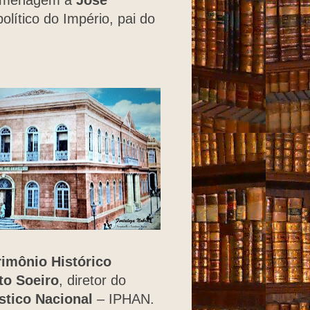
homenagem a
José
olítico do Império, pai do
imônio Histórico
to Soeiro
, diretor do
ístico Nacional
– IPHAN.