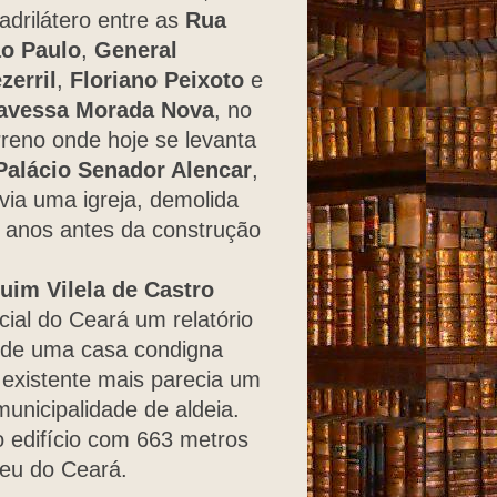
adrilátero entre as
Rua
o Paulo
,
General
zerril
,
Floriano Peixoto
e
avessa Morada Nova
, no
rreno onde hoje se levanta
Palácio Senador Alencar
,
via uma igreja, demolida
 anos antes da construção
im Vilela de Castro
cial do Ceará um relatório
 de uma casa condigna
a existente mais parecia um
unicipalidade de aldeia.
o edifício com 663 metros
seu do Ceará.