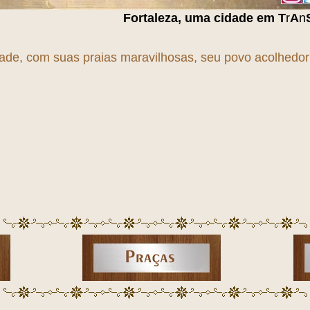
Fortaleza, uma cidade em
T
r
A
n
S
f
O
r
M
a
Ç
ã
O
!!!
dade, com suas praias maravilhosas, seu povo acolhedor e