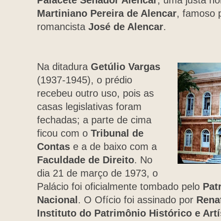
Palacete Senador Alencar
, uma justa 
Martiniano Pereira de Alencar
, famoso p
romancista
José de Alencar
.
Na ditadura
Getúlio Vargas
(1937-1945), o prédio
recebeu outro uso, pois as
casas legislativas foram
fechadas; a parte de cima
ficou com o
Tribunal de
Contas
e a de baixo com a
Faculdade de Direito
. No
dia 21 de março de 1973, o
Palácio foi oficialmente tombado pelo
Patr
Nacional
. O Ofício foi assinado por
Rena
Instituto do Patrimônio Histórico e Art