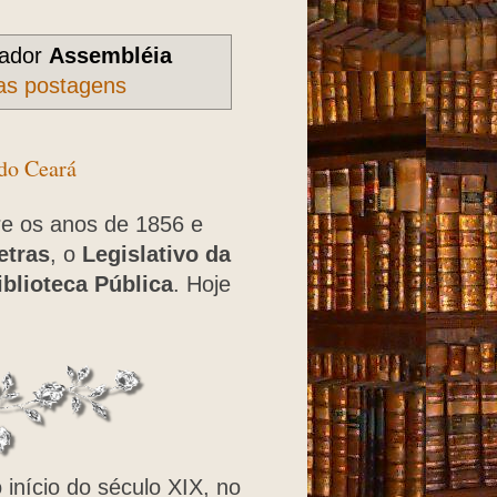
cador
Assembléia
as postagens
do Ceará
re os anos de 1856 e
etras
, o
Legislativo da
iblioteca Pública
. Hoje
 início do século XIX, no