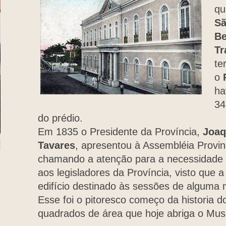
qu
Sã
Be
Tr
te
o
ha
34
do prédio.
Em 1835 o Presidente da Província,
Joaqu
Tavares
, apresentou à Assembléia Provin
chamando a atenção para a necessidade
aos legisladores da Província, visto que 
edifício destinado às sessões de alguma m
Esse foi o pitoresco começo da historia d
quadrados de área que hoje abriga o Mu