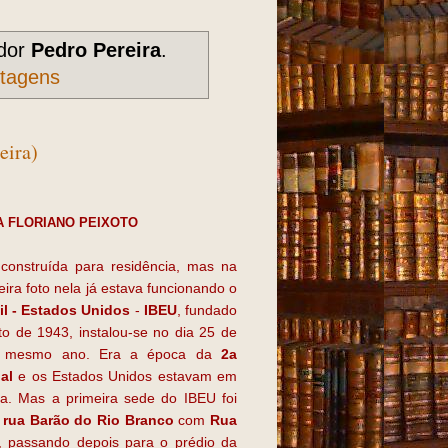
dor
Pedro Pereira
.
stagens
eira)
 FLORIANO PEIXOTO
 construída para residência, mas na
ira foto nela já estava funcionando o
sil - Estados Unidos
-
IBEU
, fundado
o de 1943, instalou-se no dia 25 de
o mesmo ano. Era a época da
2a
al
e os Estados Unidos estavam em
ia. Mas a primeira sede do IBEU foi
a
rua Barão do Rio Branco
com
Rua
, passando depois para o prédio da