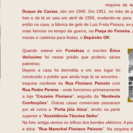
esquina da
r
Duque de Caxias
, isto em 1945. Em 1951, no mês de j
foto e de lá só saiu em abril de 1956, mudando-se para
então na casa, a fábrica de gelo de Luiz Frota Passos, ex-p
mais famoso no tempo da guerra, na
Praça do Ferreira
,
mesas e cadeiras para festas, o
Depósito OK
.
Quando esteve em
Fortaleza
o escritor
Érico
Veríssimo
foi nesse prédio que proferiu várias
palestras.
Depois a casa foi demolida e em seu lugar foi
construído o prédio que ainda hoje lá se encontra -
esquina nordeste da
Rua Floriano Peixoto
com
Rua Pedro Pereira
- onde funcionou primeiramente
a loja "
Cruzeiro Floriano
", seguida da "
Nordeste
Confecções
". Outras casas comerciais passaram
por ali como a "
Porta jóia ótica
", tendo na parte
superior a "
Assistência Técnica Seiko
".
Na foto antiga vemos os trilhos dos bondes elétricos. A p
e dizia: "
Rua Marechal Floriano Peixoto
". Na esquina 