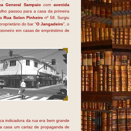
ua General Sampaio
com
avenida
ulho passou para a casa da primeira
 a
Rua Solon Pinheiro
nº 58. Surgiu
roprietário do bar "
O Jangadeiro
", o
 pioneiro em casas de empréstimo de
laca indicadora da rua era bem grande
da casa um cartaz de propaganda de