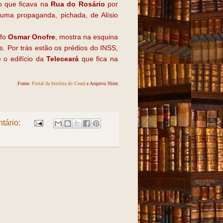
o que ficava na
Rua do Rosário
por
 uma propaganda, pichada, de Alísio
afo
Osmar Onofre
, mostra na esquina
s. Por trás estão os prédios do INSS,
 o edifício da
Teleceará
que fica na
Fonte:
Portal da história do Ceará
e Arquivo Nirez
tário: