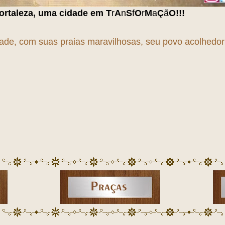
cidade em
T
r
A
n
S
f
O
r
M
a
Ç
ã
O
!!!
dade, com suas praias maravilhosas, seu povo acolhedor e