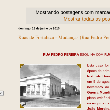
Mostrando postagens com marca
Mostrar todas as po
domingo, 13 de junho de 2010
Ruas de Fortaleza - Mudanças (Rua Pedro Per
RUA PEDRO PEREIRA
ESQUINA
COM
RUA
Esta casa foi
época da prime
Instituto Bra
em 9 de agost
novembro d
Guerra Mundi
plena evidênc
na esquina d
João Moreira