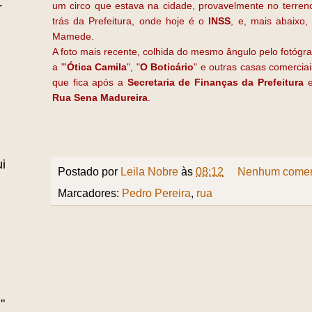
r
um circo que estava na cidade, provavelmente no terren
trás da Prefeitura, onde hoje é o
INSS
, e, mais abaixo,
Mamede.
A foto mais recente, colhida do mesmo ângulo pelo fotógr
a "'
Ótica Camila
", "
O Boticário
" e outras casas comerciai
que fica após a
Secretaria de Finanças da Prefeitura
e
Rua Sena Madureira
.
i
Postado por
Leila Nobre
às
08:12
Nenhum comen
Marcadores:
Pedro Pereira
,
rua
"