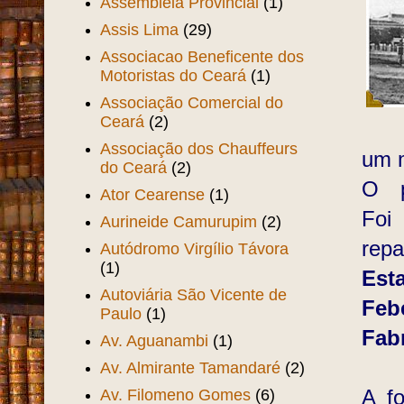
Assembléia Provincial
(1)
Assis Lima
(29)
Associacao Beneficente dos
Motoristas do Ceará
(1)
Associação Comercial do
Ceará
(2)
Associação dos Chauffeurs
um m
do Ceará
(2)
O p
Ator Cearense
(1)
Foi
Aurineide Camurupim
(2)
repa
Autódromo Virgílio Távora
(1)
Esta
Autoviária São Vicente de
Fe
Paulo
(1)
Fab
Av. Aguanambi
(1)
Av. Almirante Tamandaré
(2)
Av. Filomeno Gomes
(6)
A fo