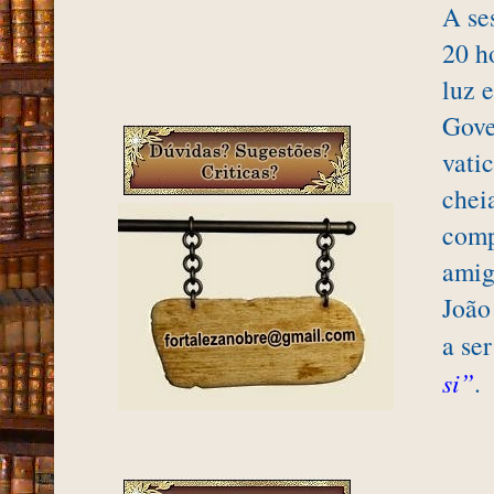
A se
20 h
luz 
Gove
vati
chei
com
amig
João
a se
si”
.