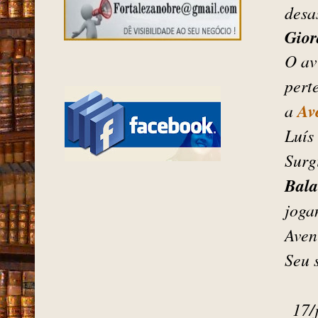
desa
Gio
O av
pert
Ave
a
Luís
Surg
Bala
joga
Aven
Seu 
17/