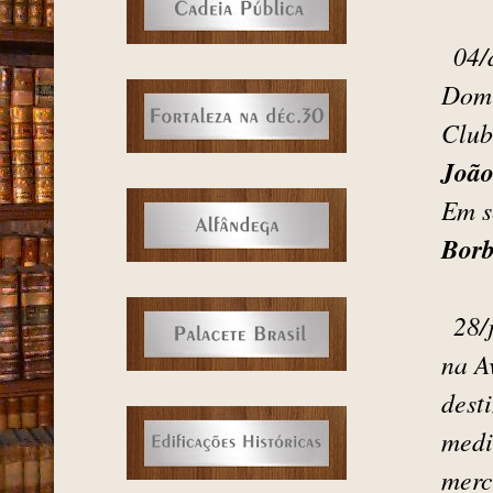
04/
Dom 
Club
João
Em s
Borb
28/
na A
dest
medi
merc