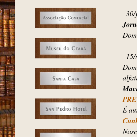
30/
Jorn
Dom 
15/
Dom
alfa
Maci
PRE
É au
Cun
Nasc