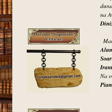
dura
na A
Dini
Mai
Alum
Soar
Iran
Na o
Pia