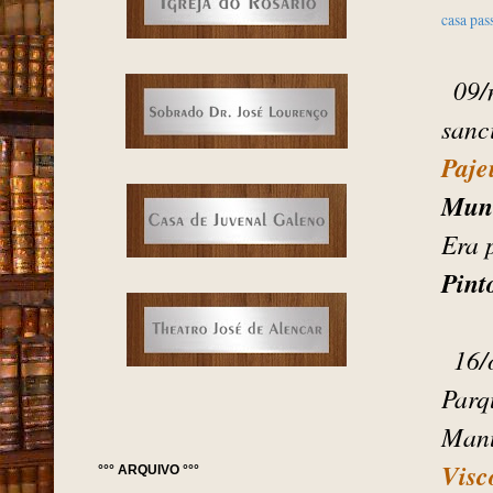
casa pas
09/
sanc
Paje
Muni
Era 
Pint
16/
Parq
Manu
Visc
°°° ARQUIVO °°°