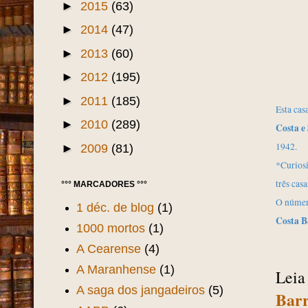
►
2015
(63)
►
2014
(47)
►
2013
(60)
►
2012
(195)
►
2011
(185)
Esta cas
►
2010
(289)
Costa e
1942.
►
2009
(81)
*Curios
três cas
°°° MARCADORES °°°
O número
1 déc. de blog
(1)
Costa B
1000 mortos
(1)
A Cearense
(4)
A Maranhense
(1)
Leia
A saga dos jangadeiros
(5)
Barr