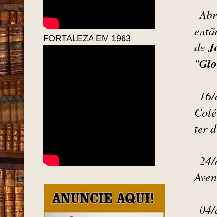
Abr
entã
FORTALEZA EM 1963
J
de
Glo
"
16/
Colé
ter 
24/
Aven
04/