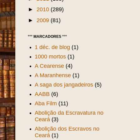
►
2010
(289)
►
2009
(81)
°°° MARCADORES °°°
1 déc. de blog
(1)
1000 mortos
(1)
A Cearense
(4)
A Maranhense
(1)
A saga dos jangadeiros
(5)
AABB
(6)
Aba Film
(11)
Abolição da Escravatura no
Ceará
(3)
Abolição dos Escravos no
Ceará
(1)