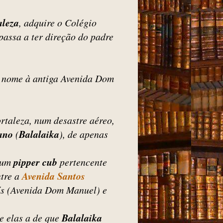
aleza
, adquire o Colégio
assa a ter direção do padre
o nome à antiga Avenida Dom
rtaleza, num desastre aéreo,
dano
(
Balalaika
), de apenas
 um
pipper cub
pertencente
tre a
Avenida Santos
ís (Avenida Dom Manuel) e
e elas a de que
Balalaika