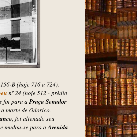
 156-B (hoje 716 a 724).
peu
nº 24 (hoje 512 - prédio
s foi para a
Praça Senador
é a morte de Odorico.
ranco
, foi alienado seu
e mudou-se para a
Avenida