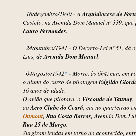
16/dezembro/1940 - A
Arquidiocese de Fort
Castelo, na Avenida Dom Manuel nº 339, que p
Lauro Fernandes
.
24/outubro/1941 - O Decreto-Lei nº 51, dá 
Luís, de
Avenida Dom Manuel
.
04/agosto/1942
*
- Morre, às 6h45min, em Fo
o aluno do curso de pilotagem
Edgildo Gior
16 anos de idade.
O avião que pilotava, o
Visconde de Taunay
,
ao
Aero Clube do Ceará
, cai no quarteirão en
Dumont
,
Rua Costa Barros
, Avenida Dom Lu
Rua 25 de Março
.
Surgiram lendas em torno do acontecido, entr