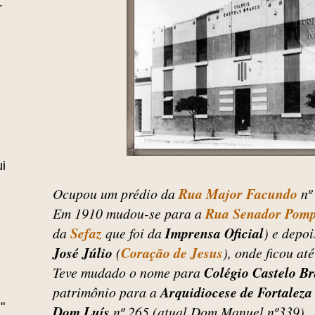
r
i
Ocupou um prédio da
Rua Major Facundo
nº
Em 1910 mudou-se para a
Rua Senador Pom
da
Sefaz
que foi da
Imprensa Oficial
) e depoi
José Júlio
(
Coração de Jesus
), onde ficou at
Teve mudado o nome para
Colégio Castelo B
patrimônio para a
Arquidiocese de Fortaleza
"
Dom Luís
nº 265 (atual Dom Manuel nº339).