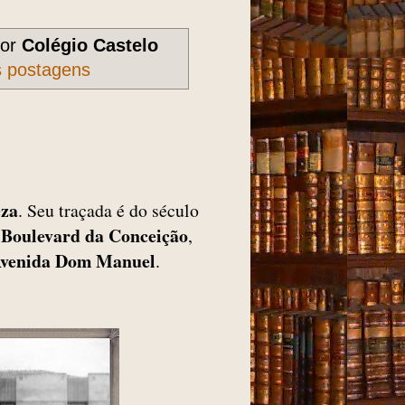
dor
Colégio Castelo
s postagens
eza
. Seu traçada é do século
Boulevard da Conceição
,
,
venida Dom Manuel
.