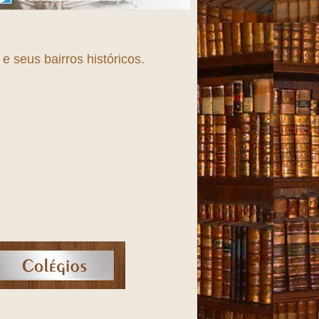
Fortaleza, uma cidade em
T
r
A
n
S
f
 seus bairros históricos.