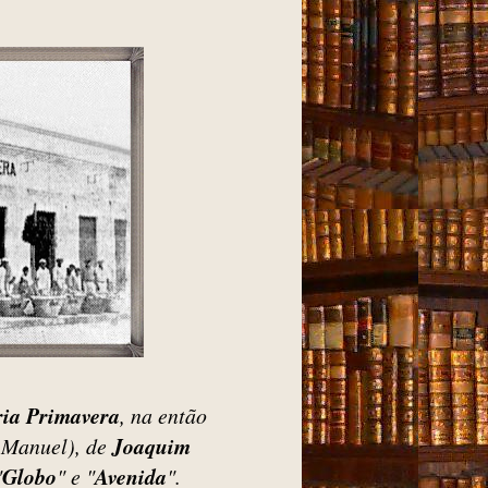
ia Primavera
, na então
 Manuel), de
Joaquim
"
Globo
" e "
Avenida
".