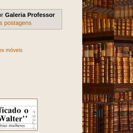
or
Galeria Professor
as postagens
vos móveis