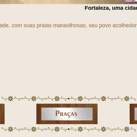
Fortaleza, uma cidade em
T
r
A
n
S
f
O
dade, com suas praias maravilhosas, seu povo acolhedor e