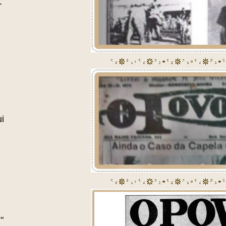
r
i
"