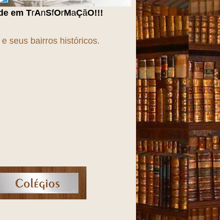
r
M
a
Ç
ã
O
!!!
 seus bairros históricos.