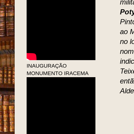
mili
Pot
Pint
ao M
no l
nom
indi
INAUGURAÇÃO
Teix
MONUMENTO IRACEMA
entã
Alde