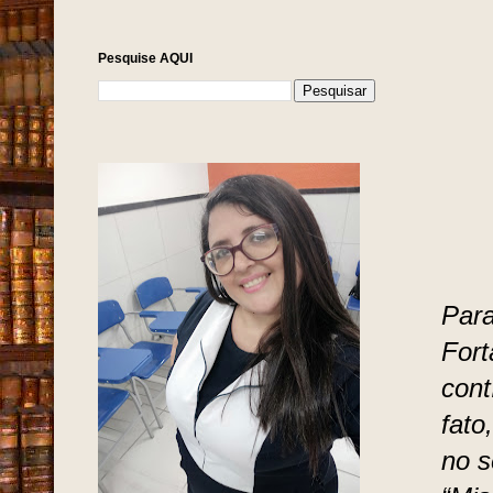
Pesquise AQUI
Para
Fort
cont
fato
no 