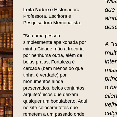
“Mis
que 
Leila Nobre
é Historiadora,
Professora, Escritora e
aind
Pesquisadora Memorialista.
dese
"Sou uma pessoa
simplesmente apaixonada por
A "c
minha Cidade, não a trocaria
muit
por nenhuma outra, além de
inte
belas praias, Fortaleza é
cercada (bem menos do que
miss
tinha, é verdade) por
prin
monumentos ainda
o ba
preservados, belos conjuntos
arquitetônicos que deixam
clie
qualquer um boquiaberto. Aqui
velh
no site colocarei fotos que
calç
remetem a um passado onde