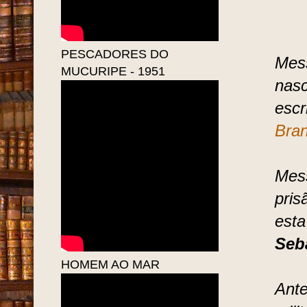
PESCADORES DO
Mess
MUCURIPE - 1951
nasc
escr
Bra
Mess
pris
esta
Seb
HOMEM AO MAR
Ante