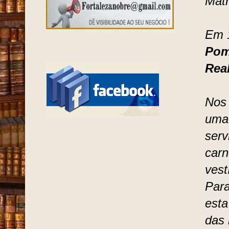
Matr
Em 1
Pom
Rea
Nos 
uma 
serv
carn
vest
Para
esta
das 