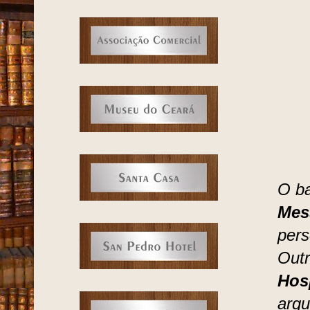
O ba
Mes
per
Outr
Hos
arqu