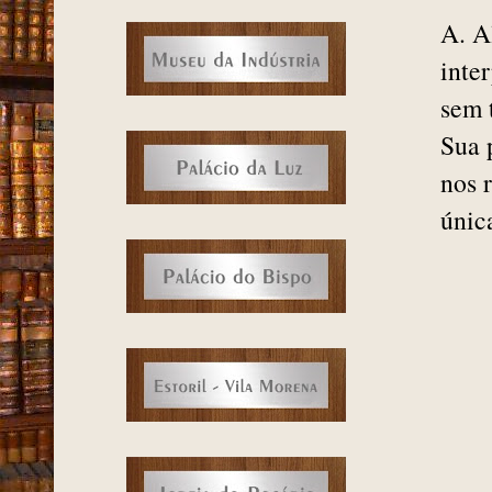
A. A
inte
sem 
Sua 
nos 
únic