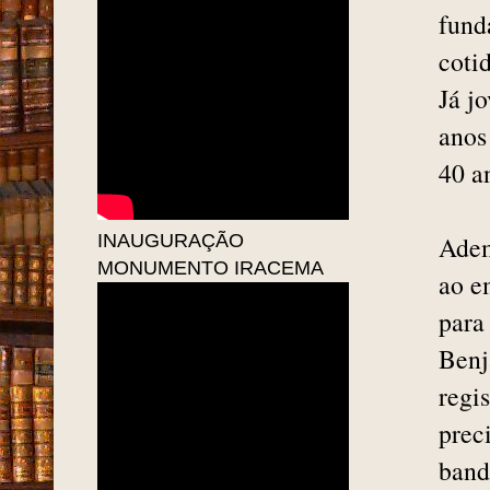
fund
coti
Já j
anos
40 a
INAUGURAÇÃO
Adem
MONUMENTO IRACEMA
ao e
para
Benj
regi
prec
band