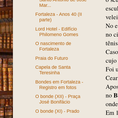
Mar...
escu
Fortaleza - Anos 40 (II
velei
parte)
No e
Lord Hotel - Edifício
no c
Philomeno Gomes
têni
O nascimento de
Fortaleza
Caso
Praia do Futuro
cujo
Capela de Santa
Foi 
Teresinha
Cear
Bondes em Fortaleza -
Apos
Registro em fotos
B
no
O bonde (XII) - Praça
José Bonifácio
onde
Em 1
O bonde (XI) - Prado