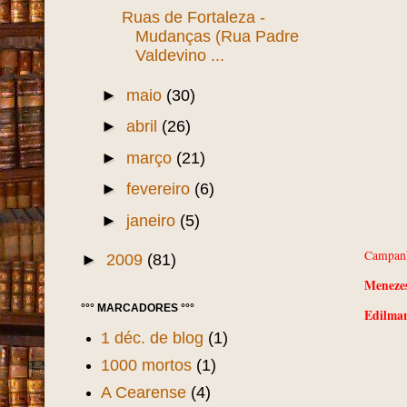
Ruas de Fortaleza -
Mudanças (Rua Padre
Valdevino ...
►
maio
(30)
►
abril
(26)
►
março
(21)
►
fevereiro
(6)
►
janeiro
(5)
Campanh
►
2009
(81)
Menezes
°°° MARCADORES °°°
Edilmar
1 déc. de blog
(1)
1000 mortos
(1)
A Cearense
(4)