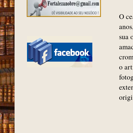
O ce
anos
sua 
amad
crom
o ar
foto
exte
orig