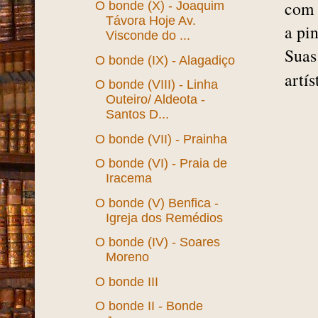
com 
O bonde (X) - Joaquim
Távora Hoje Av.
a pi
Visconde do ...
Suas
O bonde (IX) - Alagadiço
artís
O bonde (VIII) - Linha
Outeiro/ Aldeota -
Santos D...
O bonde (VII) - Prainha
O bonde (VI) - Praia de
Iracema
O bonde (V) Benfica -
Igreja dos Remédios
O bonde (IV) - Soares
Moreno
O bonde III
O bonde II - Bonde