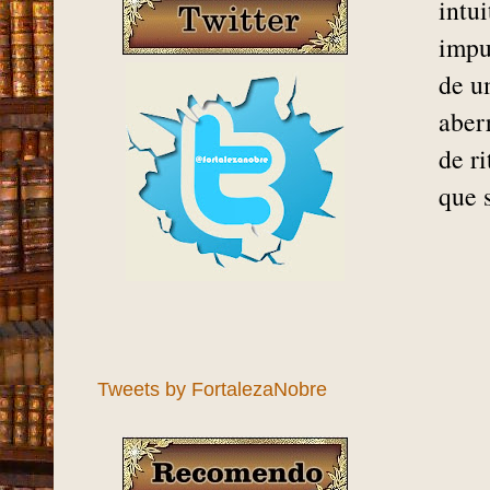
intu
impu
de u
aber
de r
que 
Tweets by FortalezaNobre