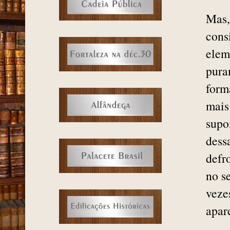
Mas,
cons
elem
pura
form
mais
supo
dess
defr
no s
veze
apar