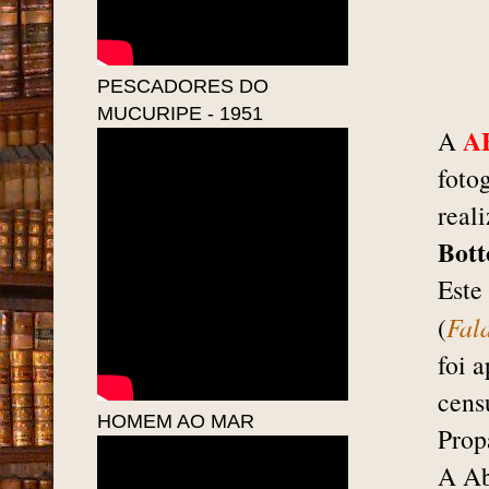
PESCADORES DO
MUCURIPE - 1951
A
A
foto
real
Bott
Este
(
Fal
foi 
cens
HOMEM AO MAR
Prop
A Ab