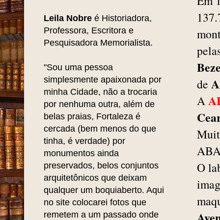
Em 
137.
Leila Nobre
é Historiadora,
Professora, Escritora e
mont
Pesquisadora Memorialista.
pela
Beze
"Sou uma pessoa
simplesmente apaixonada por
de
minha Cidade, não a trocaria
A
A
por nenhuma outra, além de
Cea
belas praias, Fortaleza é
cercada (bem menos do que
Muit
tinha, é verdade) por
ABA 
monumentos ainda
O la
preservados, belos conjuntos
arquitetônicos que deixam
imag
qualquer um boquiaberto. Aqui
maqu
no site colocarei fotos que
Aven
remetem a um passado onde