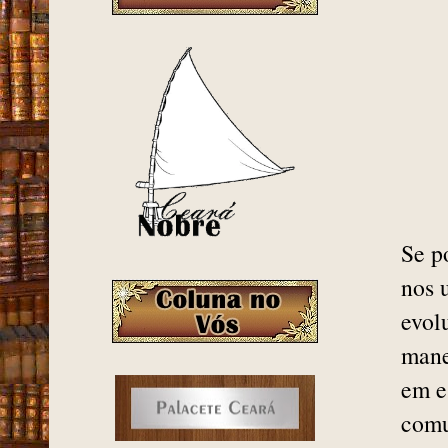
Se p
nos 
evol
mane
em e
comu