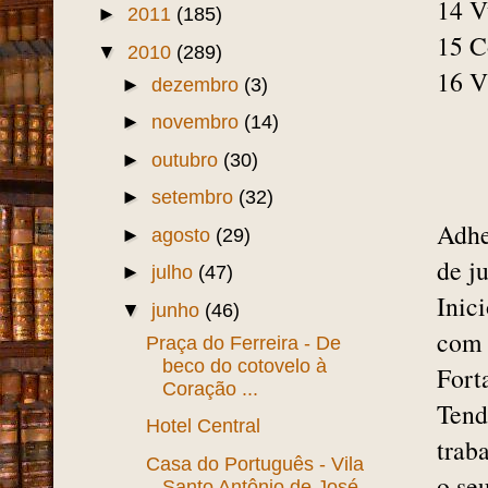
14 V
►
2011
(185)
15 C
▼
2010
(289)
16 V
►
dezembro
(3)
►
novembro
(14)
►
outubro
(30)
►
setembro
(32)
Adhe
►
agosto
(29)
de j
►
julho
(47)
Inic
▼
junho
(46)
com 
Praça do Ferreira - De
beco do cotovelo à
Fort
Coração ...
Tend
Hotel Central
trab
Casa do Português - Vila
o se
Santo Antônio de José