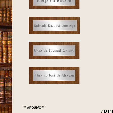
°°° ARQUIVO °°°
RE
(