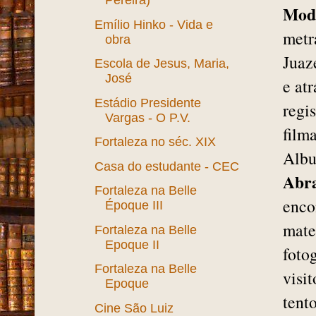
Pereira)
Mod
Emílio Hinko - Vida e
metr
obra
Juaz
Escola de Jesus, Maria,
José
e at
Estádio Presidente
regi
Vargas - O P.V.
film
Fortaleza no séc. XIX
Albu
Casa do estudante - CEC
Abra
Fortaleza na Belle
enco
Époque III
mate
Fortaleza na Belle
Epoque II
foto
Fortaleza na Belle
visi
Epoque
tent
Cine São Luiz