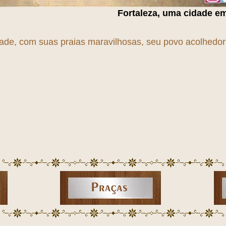
Fortaleza, uma cidade em
T
r
A
n
S
f
O
r
M
a
Ç
ã
dade, com suas praias maravilhosas, seu povo acolhedor e