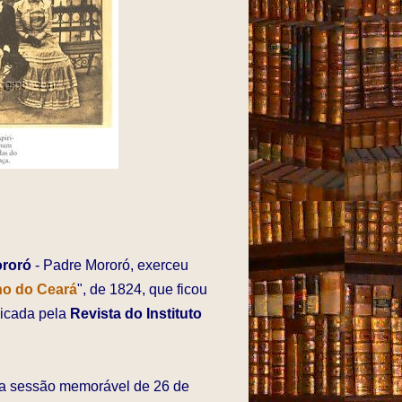
ororó
- Padre Mororó, exerceu
no do Ceará
", de 1824, que ficou
licada pela
Revista do Instituto
 na sessão memorável de 26 de