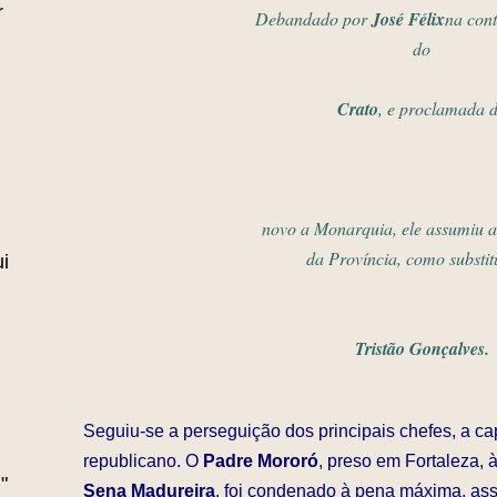
r
Debandado por
José Félix
na con
do
Crato
, e proclamada 
novo a Monarquia, ele assumiu 
da Província, como substit
i
Tristão Gonçalves.
Seguiu-se a perseguição dos principais chefes, a c
republicano. O
Padre Mororó
, preso em Fortaleza, 
"
Sena Madureira
, foi condenado à pena máxima, a