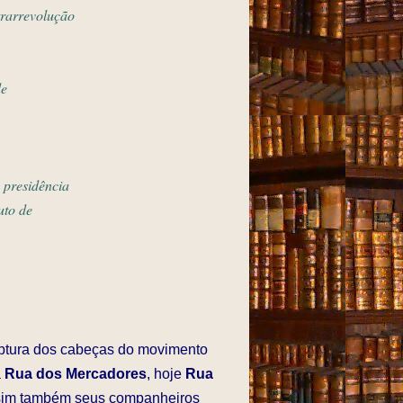
trarrevolução
de
a
presidência
uto de
aptura dos cabeças do movimento
à
Rua dos Mercadores
, hoje
Rua
ssim também seus companheiros