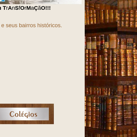
O
!!!
 seus bairros históricos.