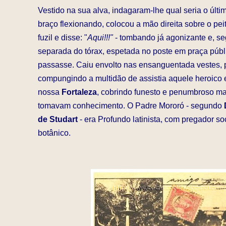
Vestido na sua alva, indagaram-lhe qual seria o últim
braço flexionando, colocou a mão direita sobre o peit
fuzil e disse: "
Aqui!!!"
- tombando já agonizante e, s
separada do tórax, espetada no poste em praça públi
passasse. Caiu envolto nas ensanguentada vestes, por
compungindo a multidão de assistia aquele heroico e
nossa
Fortaleza
, cobrindo funesto e penumbroso ma
tomavam conhecimento. O Padre Mororó - segundo
de Studart
- era Profundo latinista, com pregador so
botânico.