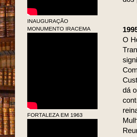
INAUGURAÇÃO
MONUMENTO IRACEMA
199
O Ho
Tran
sign
Com
Cust
dá o
cont
rein
FORTALEZA EM 1963
Mulh
Reun