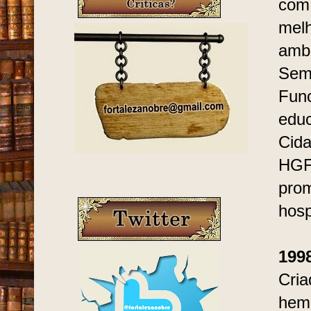
com 
melh
ambu
Sema
Func
educ
Cida
HGF 
prom
hosp
199
Cria
hemo