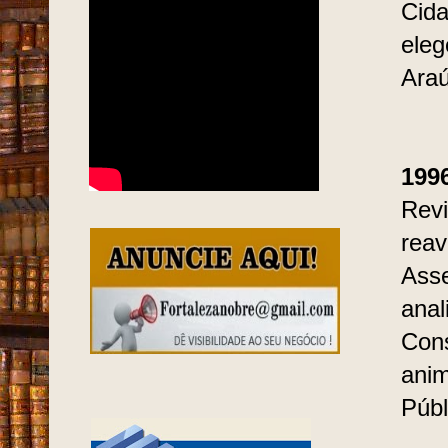
Cida
eleg
Araú
199
Revi
reav
Asse
anal
Cons
anim
Públ