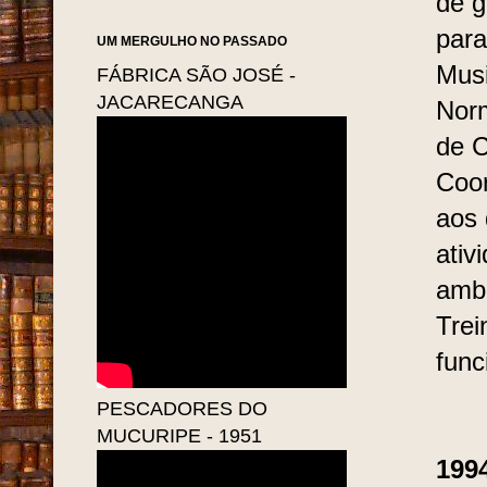
de g
para
UM MERGULHO NO PASSADO
Musi
FÁBRICA SÃO JOSÉ -
JACARECANGA
Norm
de C
Coor
aos 
ativ
ambu
Trei
func
PESCADORES DO
MUCURIPE - 1951
199