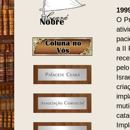
199
O Pr
ativ
paci
a II
rece
pelo
Isra
cria
impl
muti
cata
Impl