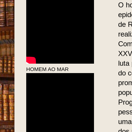
O ho
epid
de R
real
Come
XXV 
luta
HOMEM AO MAR
do c
prom
popu
Prog
pess
uma
dos 