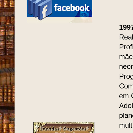
199
Real
Prof
mães
neon
Prog
Comi
em C
Adol
plan
mult