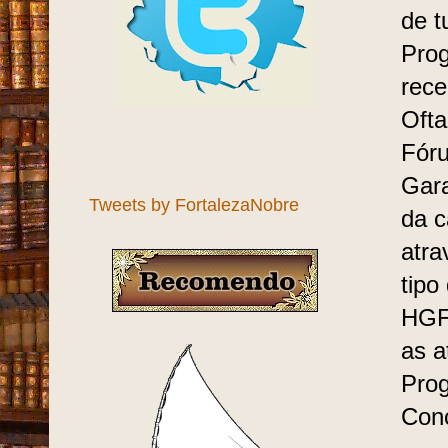
de t
Prog
rece
Ofta
Fóru
Gara
Tweets by FortalezaNobre
da c
atra
tipo
HGF
as a
Prog
Conc