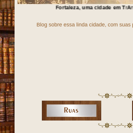
Fortaleza, uma cidade em
T
r
A
n
S
f
O
r
M
a
Ç
ã
O
!!!
Blog sobre essa linda cidade, com suas 