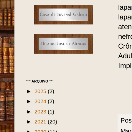
lapa
lapa
aten
nefr
Crôn
Adul
Impl
°°° ARQUIVO °°°
►
2025
(2)
►
2024
(2)
►
2023
(1)
Pos
►
2021
(20)
Mar
►
2020
(11)