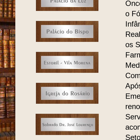
Onco
o Fó
Infâ
Real
os S
Farm
Medi
Com
Após
Eme
reno
Serv
acom
Seto