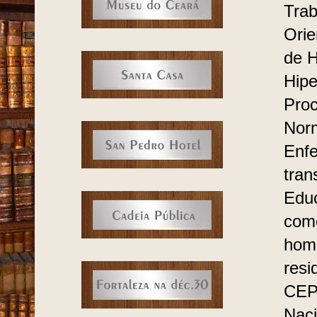
Trab
Orie
de H
Hipe
Proc
Norm
Enfe
tran
Educ
com
home
resi
CEP
Naci