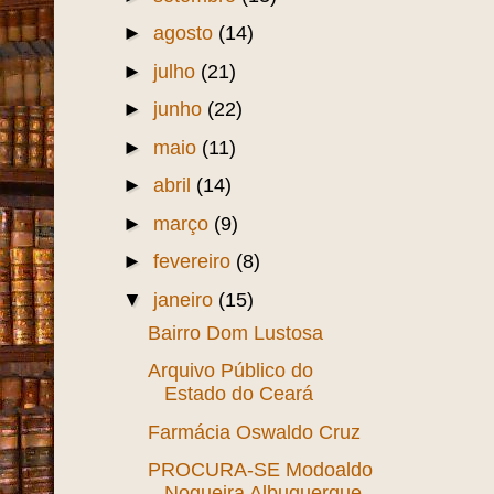
►
agosto
(14)
►
julho
(21)
►
junho
(22)
►
maio
(11)
►
abril
(14)
►
março
(9)
►
fevereiro
(8)
▼
janeiro
(15)
Bairro Dom Lustosa
Arquivo Público do
Estado do Ceará
Farmácia Oswaldo Cruz
PROCURA-SE Modoaldo
Nogueira Albuquerque