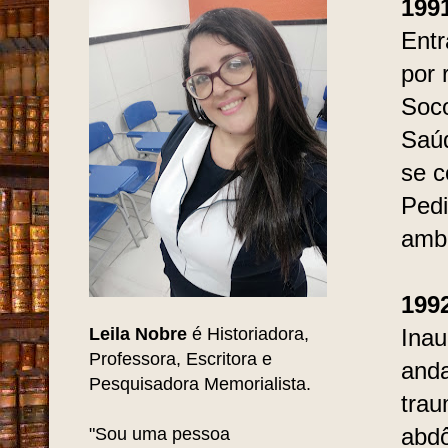
199
Entr
por 
Soco
Saúd
se c
Pedi
ambu
199
Leila Nobre
é Historiadora,
Inau
Professora, Escritora e
anda
Pesquisadora Memorialista.
trau
"Sou uma pessoa
abdô