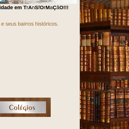
O
r
M
a
Ç
ã
O
!!!
 seus bairros históricos.