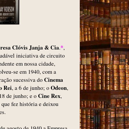
esa Clóvis Janja & Cia
*
.
,
dável iniciativa de circuito
ndente em nossa cidade,
olveu-se em 1940, com a
Cinema
ração sucessiva do
o Rei
Odeon
, a 6 de junho; o
,
Cine Rex
18 de junho; e o
,
que fez história e deixou
es.
de agosto de 1940 a Empresa