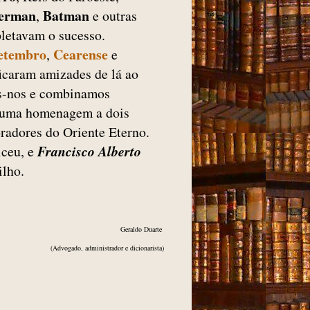
erman
Batman
,
e outras
letavam o sucesso.
Setembro
Cearense
,
e
ficaram amizades de lá ao
os-nos e combinamos
se uma homenagem a dois
adores do Oriente Eterno.
iceu, e
Francisco Alberto
ilho.
Geraldo Duarte
(Advogado, administrador e dicionarista)