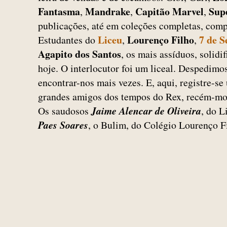
Fantasma
Mandrake
Capitão Marvel
Sup
,
,
,
publicações, até em coleções completas, comp
Liceu
Lourenço Filho
7 de 
Estudantes do
,
,
Agapito dos Santos
, os mais assíduos, solidi
hoje. O interlocutor foi um liceal. Despedim
encontrar-nos mais vezes. E, aqui, registre-
grandes amigos dos tempos do Rex, recém-mor
Os saudosos
Jaime Alencar de Oliveira
, do L
Paes Soares
, o Bulim, do Colégio Lourenço F