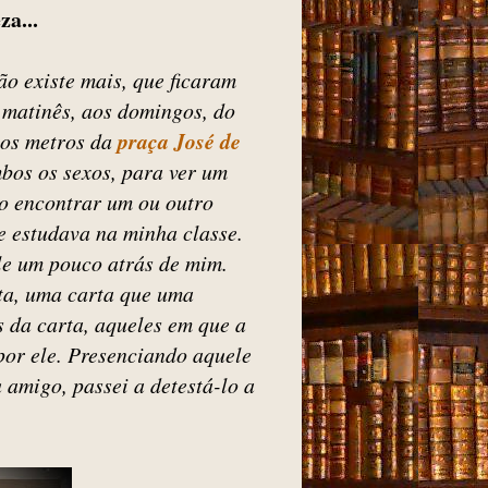
a...
o existe mais, que ficaram
matinês, aos domingos, do
cos metros da
praça José de
mbos os sexos, para ver um
aro encontrar um ou outro
e estudava na minha classe.
le um pouco atrás de mim.
ta, uma carta que uma
 da carta, aqueles em que a
por ele. Presenciando aquele
 amigo, passei a detestá-lo a