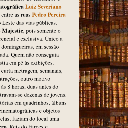
tográfica
Luiz Severiano
Pedro Pereira
, entre as ruas
 Leste das vias públicas.
Majestic
o
, pois somente o
rencial e exclusiva. Único a
is domingueiras, em sessão
otada. Quem não conseguia
stia em pé às exibições.
e curta metragem, semanais,
atrações, outro motivo
 às 8 horas, duas antes do
travam-se dezenas de jovens.
tórias em quadrinhos, álbuns
cinematográficas e objetos
elas, faziam do local uma
rro
, Reis do Faroeste,