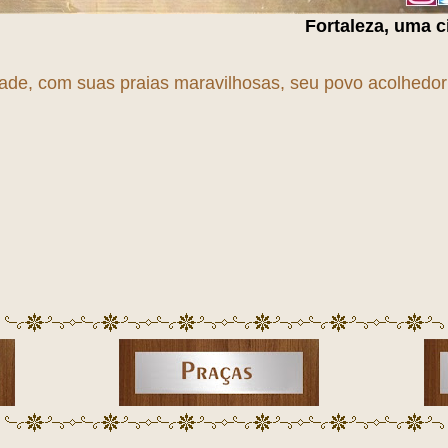
Fortaleza, uma cidade em
T
r
A
n
S
f
dade, com suas praias maravilhosas, seu povo acolhedor e