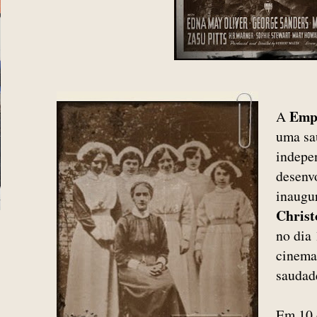
Empr
A
uma sau
indepe
desenv
inaugu
Christ
no dia 
cinema 
saudad
Em 10 