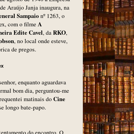
de Araújo Janja inaugura, na
eneral Sampaio
nº 1263, o
A
ex, com o filme
eira Edite Cavel
RKO
, da
,
obson
, no local onde esteve,
rica de pregos.
ex
senhor, enquanto aguardava
ormal bom dia, perguntou-me
Cine
requentei matinais do
-se longo bate-papo.
ntentamento do encontro. O