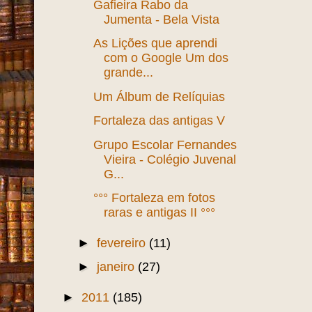
Gafieira Rabo da
Jumenta - Bela Vista
As Lições que aprendi
com o Google Um dos
grande...
Um Álbum de Relíquias
Fortaleza das antigas V
Grupo Escolar Fernandes
Vieira - Colégio Juvenal
G...
°°° Fortaleza em fotos
raras e antigas II °°°
►
fevereiro
(11)
►
janeiro
(27)
►
2011
(185)