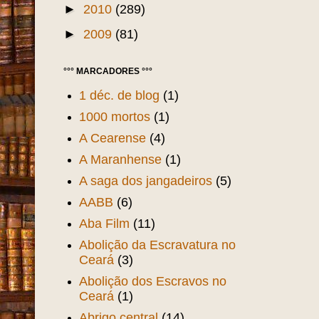
►
2010
(289)
►
2009
(81)
°°° MARCADORES °°°
1 déc. de blog
(1)
1000 mortos
(1)
A Cearense
(4)
A Maranhense
(1)
A saga dos jangadeiros
(5)
AABB
(6)
Aba Film
(11)
Abolição da Escravatura no
Ceará
(3)
Abolição dos Escravos no
Ceará
(1)
Abrigo central
(14)