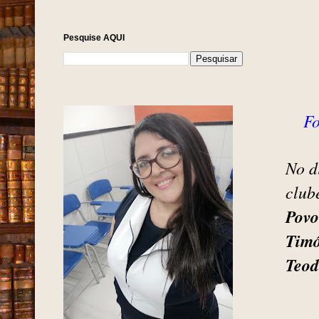
Pesquise AQUI
Fo
No d
club
Povo
Timó
Teod