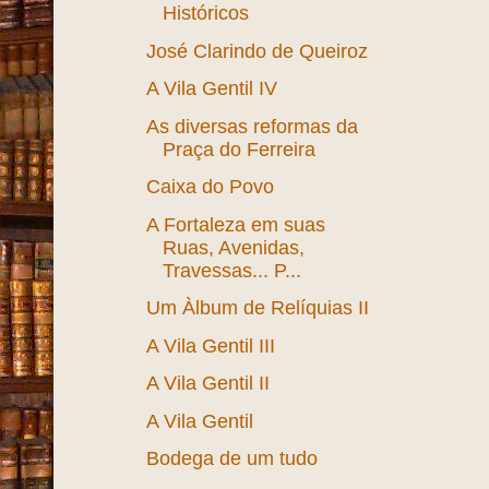
Históricos
José Clarindo de Queiroz
A Vila Gentil IV
As diversas reformas da
Praça do Ferreira
Caixa do Povo
A Fortaleza em suas
Ruas, Avenidas,
Travessas... P...
Um Àlbum de Relíquias II
A Vila Gentil III
A Vila Gentil II
A Vila Gentil
Bodega de um tudo