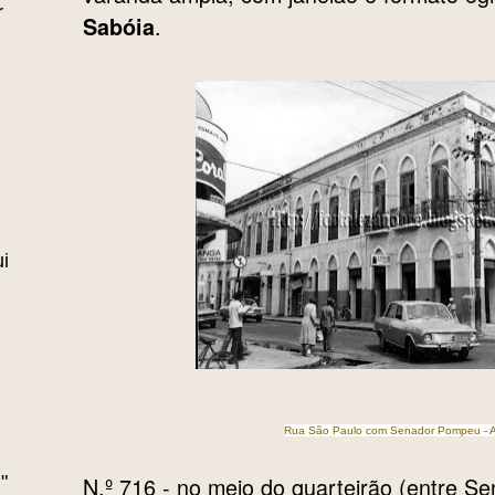
r
.
Sabóia
i
Rua São Paulo com Senador Pompeu - Ar
"
N.º 716 - no meio do quarteirão (entre S