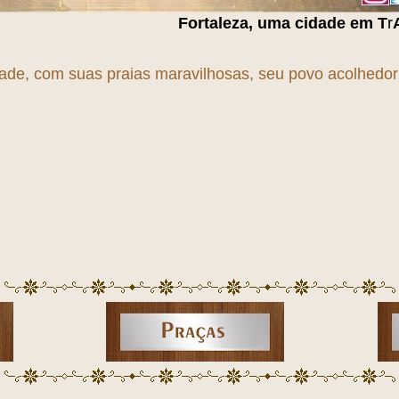
Fortaleza, uma cidade em
T
r
A
n
S
f
O
r
M
a
Ç
ã
O
!!!
dade, com suas praias maravilhosas, seu povo acolhedor e