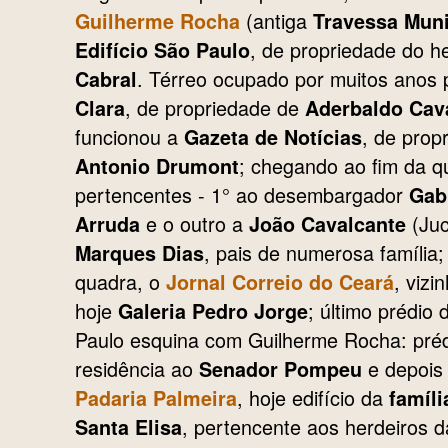
(antiga
Guilherme Rocha
Travessa Muni
, de propriedade do h
Edifício São Paulo
. Térreo ocupado por muitos anos 
Cabral
, de propriedade de
Clara
Aderbaldo Cav
funcionou a
, de prop
Gazeta de Notícias
; chegando ao fim da q
Antonio Drumont
pertencentes - 1° ao desembargador
Gab
e o outro a
(Ju
Arruda
João Cavalcante
, pais de numerosa família
Marques Dias
quadra, o
, vizi
Jornal Correio do Ceará
hoje
; último prédio
Galeria Pedro Jorge
Paulo esquina com Guilherme Rocha: préd
residência ao
e depois 
Senador Pompeu
, hoje edifício da
Padaria Palmeira
famíli
, pertencente aos herdeiros d
Santa Elisa