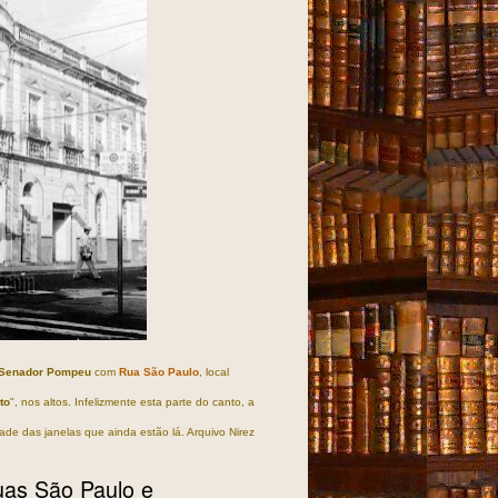
Senador Pompeu
com
Rua São Paulo
, local
to
", nos altos. Infelizmente esta parte do canto, a
de das janelas que ainda estão lá. Arquivo Nirez
ruas São Paulo e