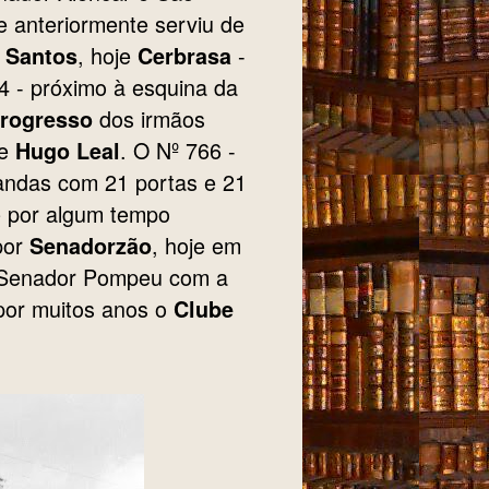
e anteriormente serviu de
, hoje
-
 Santos
Cerbrasa
44 - próximo à esquina da
dos irmãos
Progresso
e
. O Nº 766 -
Hugo Leal
randas com 21 portas e 21
e por algum tempo
por
, hoje em
Senadorzão
a Senador Pompeu com a
por muitos anos o
Clube