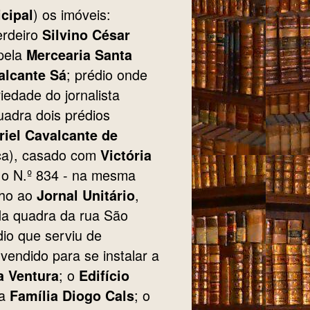
) os imóveis:
cipal
erdeiro
Silvino César
pela
Mercearia Santa
; prédio onde
alcante Sá
riedade do jornalista
uadra dois prédios
riel Cavalcante de
ca), casado com
Victória
; o N.º 834 - na mesma
nho ao
,
Jornal Unitário
 da quadra da rua São
io que serviu de
vendido para se instalar a
; o
a Ventura
Edifício
a
; o
Família Diogo Cals