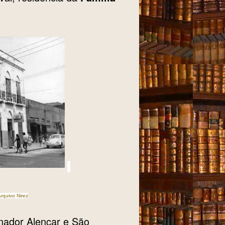
quivo Nirez
enador Alencar e São