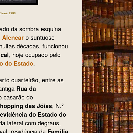
 Ceará 1908
lado da sombra esquina
o suntuoso
 Alencar
muitas décadas, funcionou
, hoje ocupado pelo
scal
.
o do Estado
rto quarteirão, entre as
antiga
Rua da
go casarão do
; N.º
hopping das Jóias
revidência do Estado do
da lateral com degraus,
val, residência da
Família