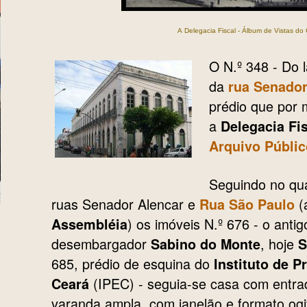
A Delegacia Fiscal - Álbum de Vistas do
O N.º 348 - Do 
da
rua Senador
prédio que por 
a
Delegacia Fi
Arquivo Públic
Seguindo no qua
ruas Senador Alencar e
(
Rua São Paulo
) os imóveis N.º 676 - o anti
Assembléia
desembargador
, hoje
Sabino do Monte
S
685, prédio de esquina do
Instituto de P
(IPEC) - seguia-se casa com entra
Ceará
varanda ampla, com janelão e formato ogi