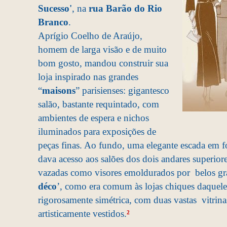
Sucesso'
, na
rua Barão do Rio
Branco
.
Aprígio Coelho de Araújo,
homem de larga visão e de muito
bom gosto, mandou construir sua
loja inspirado nas grandes
“
maisons
” parisienses: gigantesco
salão, bastante requintado, com
ambientes de espera e nichos
iluminados para exposições de
peças finas. Ao fundo, uma elegante escada em f
dava acesso aos salões dos dois andares superio
vazadas como visores emoldurados por belos grad
déco
’, como era comum às lojas chiques daquele 
rigorosamente simétrica, com duas vastas vitrin
artisticamente vestidos.
²