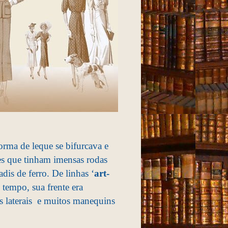
orma de leque se bifurcava e
res que tinham imensas rodas
is de ferro. De linhas ‘
art-
tempo, sua frente era
as laterais e muitos manequins