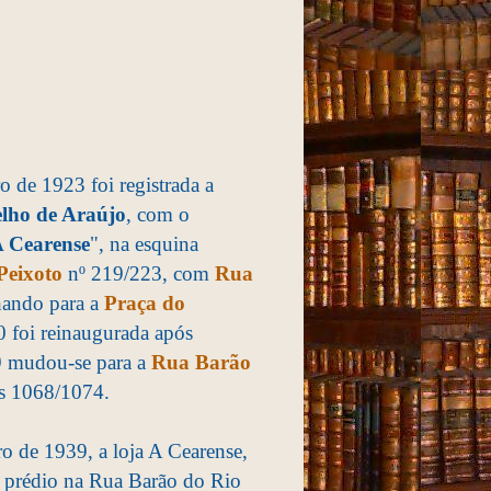
o de 1923 foi registrada a
lho de Araújo
, com o
 Cearense
", na esquina
Peixoto
nº 219/223, com
Rua
hando para a
Praça do
 foi reinaugurada após
9 mudou-se para a
Rua Barão
s 1068/1074.
 de 1939, a loja A Cearense,
 prédio na Rua Barão do Rio