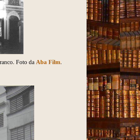
ranco
.
Foto da
Aba Film
.