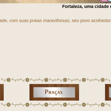
Fortaleza, uma cidade em
T
r
A
n
S
f
O
r
M
a
Ç
ã
dade, com suas praias maravilhosas, seu povo acolhedor e