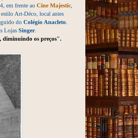
4, em frente ao
Cine Majestic
,
 estilo Art-Déco, local antes
seguido do
Colégio Anacleto
.
as Lojas
Singer
.
e, diminuindo os preços".