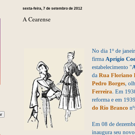
sexta-feira, 7 de setembro de 2012
A Cearense
No dia 1º de janeir
firma
Aprígio Coe
estabelecimento "
A
da
Rua Floriano 
Pedro Borges
, ol
Ferreira
. Em 1930
reforma e em 193
do Rio Branco
nº
Em 08 de dezembro
inaugura seu novo