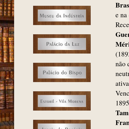
Bras
e na
Rece
Guer
Méri
(189
não 
neut
ativa
Venc
1895
Tam
Fran