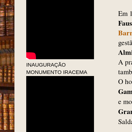
Em 1
Faus
Barr
gest
Almi
A pr
INAUGURAÇÃO
tam
MONUMENTO IRACEMA
O ho
Gam
e mo
Gran
Sald