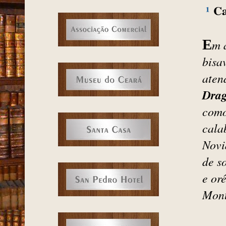
¹
Ca
E
m 
bisa
aten
Dra
com
cala
Novi
de s
e or
Mont