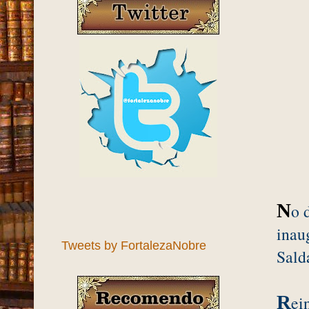
N
o 
inau
Tweets by FortalezaNobre
Sald
R
ei