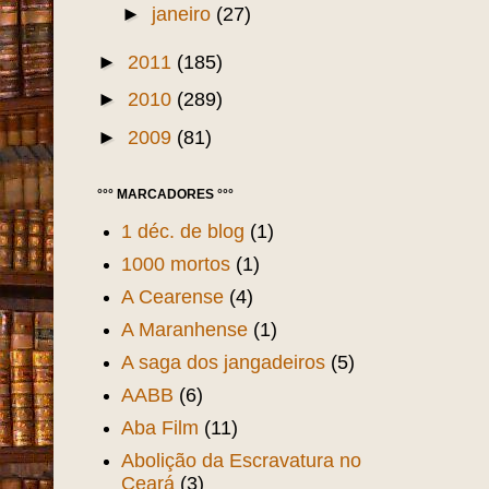
►
janeiro
(27)
►
2011
(185)
►
2010
(289)
►
2009
(81)
°°° MARCADORES °°°
1 déc. de blog
(1)
1000 mortos
(1)
A Cearense
(4)
A Maranhense
(1)
A saga dos jangadeiros
(5)
AABB
(6)
Aba Film
(11)
Abolição da Escravatura no
Ceará
(3)