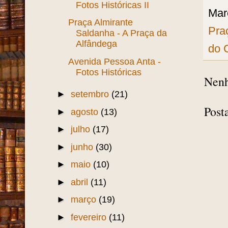
Fotos Históricas II
Mar
Praça Almirante
Pra
Saldanha - A Praça da
Alfândega
do 
Avenida Pessoa Anta -
Fotos Históricas
Nenh
►
setembro
(21)
Post
►
agosto
(13)
►
julho
(17)
►
junho
(30)
►
maio
(10)
►
abril
(11)
►
março
(19)
►
fevereiro
(11)