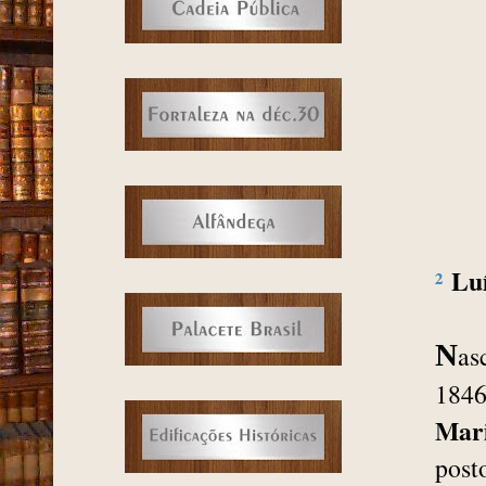
²
Lu
N
as
184
Mar
post