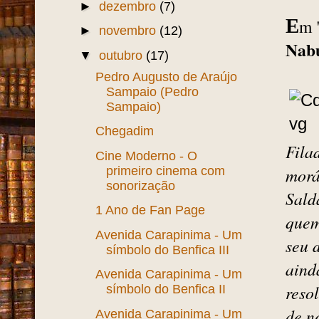
►
dezembro
(7)
E
m 
►
novembro
(12)
Nab
▼
outubro
(17)
Pedro Augusto de Araújo
Sampaio (Pedro
Sampaio)
Chegadim
Fila
Cine Moderno - O
primeiro cinema com
morá
sonorização
Sald
1 Ano de Fan Page
quem
Avenida Carapinima - Um
seu 
símbolo do Benfica III
aind
Avenida Carapinima - Um
reso
símbolo do Benfica II
de n
Avenida Carapinima - Um