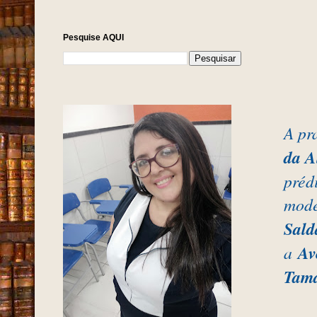
Pesquise AQUI
A pr
da A
préd
mode
Sald
Av
a
Tam