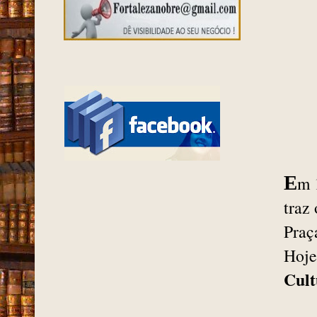
E
m 
traz
Praç
Hoje
Cult