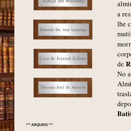
almi
a re
lhe 
muti
morr
corp
R
de
No a
Almi
tras
depo
Bati
°°° ARQUIVO °°°