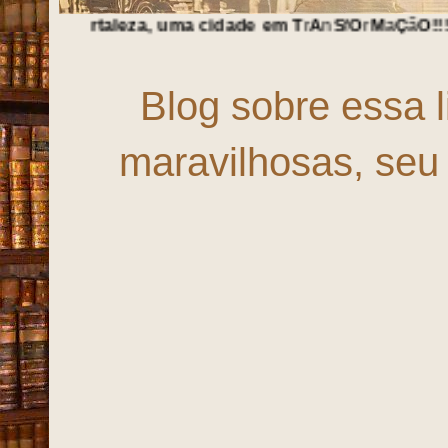
aleza, uma cidade em
T
r
A
n
S
f
O
r
M
a
Ç
ã
O
!!!
Blog sobre essa 
maravilhosas, seu