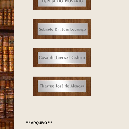
°°° ARQUIVO °°°