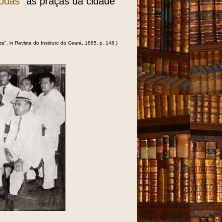
todas"
as praças da cidade
za", in Revista do Instituto do Ceará, 1885, p. 148.)