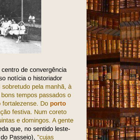
o centro de convergência
 notícia o his­toriador
l sobretudo pela manhã, à
os bons tempos passados o
o fortalezense. Do
porto
ação festiva. Num coreto
intas e do­mingos. A gente
da que, no sentido leste-
do Pas­seio),
"cujas