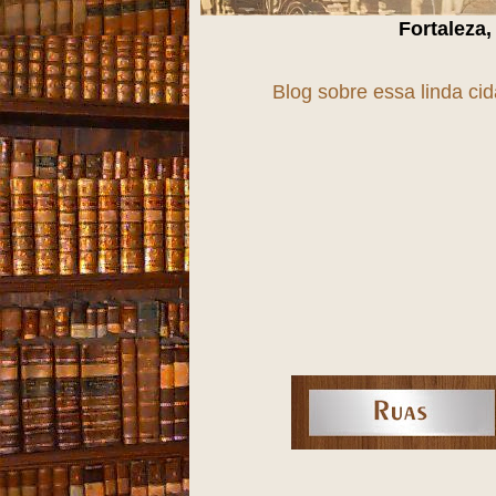
Fortaleza, uma cidade em
T
r
A
n
Blog sobre essa linda ci