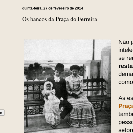
quinta-feira, 27 de fevereiro de 2014
Os bancos da Praça do Ferreira
Não p
intel
se r
rest
demai
como 
As es
Praça
també
pesso
setor