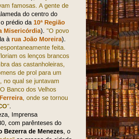
vam famo­sas. A gente de
alameda do centro do
 o prédio da
10ª Região
 Misericórdia
).
"O povo
la à
rua João Moreira
).
esponta­neamente feita.
loriam os lenços brancos
bra das castanholeiras,
omens de prol para um
, no qual se juntavam
s. O Banco dos Velhos
Ferreira
, onde se tornou
CO
"
.
eza, Imprensa
280, com parênteses do
o Bezerra de Menezes
, o