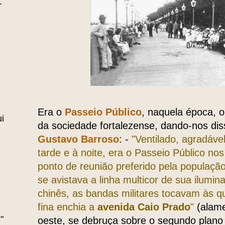
r
Era o
Passeio Público
, naquela época, 
i
da sociedade fortalezense, dando-nos disso
Gustavo Barroso
: -
"Ventilado, agradáve
tarde e à noite, era o Passeio Público n
ponto de reunião preferido pela populaçã
se avistava a linha multicor de sua ilumin
chinês, as bandas militares tocavam às qu
fina enchia a
avenida Caio Prado
"
(alame
"
oeste, se debruça sobre o segundo plano 