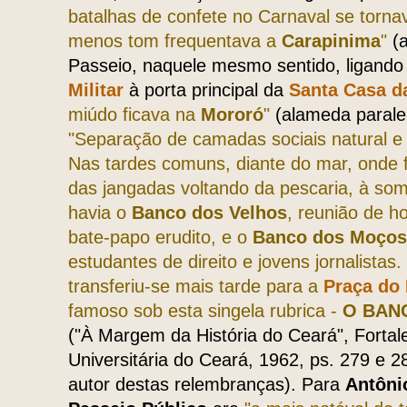
batalhas de confete no Carnaval se torna
menos tom frequentava a
Carapinima
"
(
Passeio, naquele mesmo sentido, ligando
Militar
à porta principal da
Santa Casa da
miúdo ficava na
Mororó
"
(alameda parale
"Separação de camadas sociais natural e 
Nas tardes comuns, diante do mar, onde f
das jangadas voltando da pescaria, à som
havia o
Banco dos Velhos
, reunião de h
bate-papo erudito, e o
Banco dos Moços
estudantes de direito e jovens jornalista
transferiu-se mais tarde para a
Praça do 
famoso sob esta singela rubrica -
O BAN
("À Margem da História do Ceará", Fortal
Universitária do Ceará, 1962, ps. 279 e 
autor destas relembranças). Para
Antôni