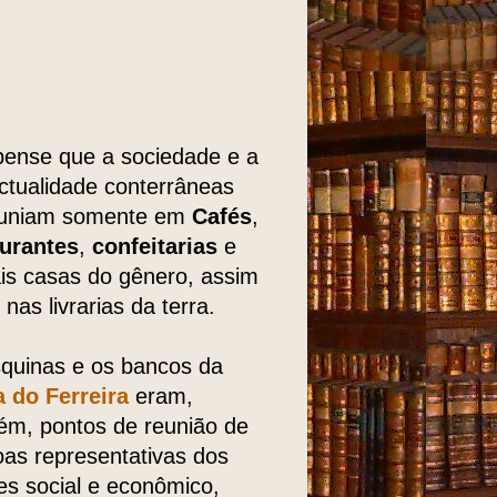
ense que a sociedade e a
ectualidade conterrâneas
euniam somente em
Cafés
,
aurantes
,
confeitarias
e
s casas do gênero, assim
nas livrarias da terra.
quinas e os bancos da
 do Ferreira
eram,
m, pontos de reunião de
as representativas dos
es social e econômico,