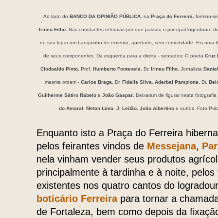
Ao lado do
BANCO DA OPINIÃO PÚBLICA
, na
Praça do Ferreira
, formou-s
Irineu Filho
. Nas constantes reformas por que passou o principal logradouro 
no seu lugar um banquinho de cimento, apertado, sem comodidade. Eis uma fo
de seus componentes. Da esquerda para a direita - sentados: O poeta
Cruz 
Clodoaldo Pinto
, Prof.
Humberto Fontenele
, Dr.
Irineu Filho
, Jornalista
Danie
mesma ordem -
Carlos Braga
, Dr.
Fidelis Silva
,
Aderbal Pamplona
, Dr.
Bel
Guilherme Sátiro Rabelo
e
João Gaspar
. Deixaram de figurar nesta fotografia
do Amaral
,
Meton Lima
,
J. Leitão
,
Julio Albertino
e outros. Foto Pub
Enquanto isto a Praça do Ferreira hiberna
pelos feirantes vindos de
Messejana
,
Pa
nela vinham vender seus produtos agrícola
principalmente à tardinha e à noite, pelo
existentes nos quatro cantos do logradou
boticário Ferreira
para tornar a chamad
de Fortaleza, bem como depois da fixação