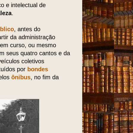
co e intelectual de
leza
.
blico
, antes do
tir da administração
o em curso, ou mesmo
m seus quatro cantos e da
eículos coletivos
ituídos por
bondes
elos
ônibus
, no fim da