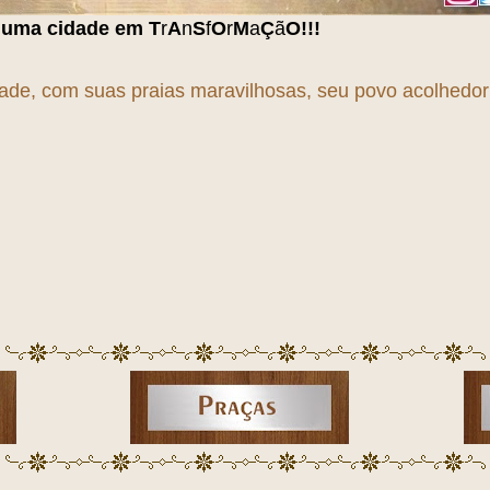
S
f
O
r
M
a
Ç
ã
O
!!!
dade, com suas praias maravilhosas, seu povo acolhedor e