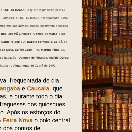
e o
OUTRO BANCO
, o qual era presidido pelo Dr,
de Fortaleza, o OUTRO BANCO foi arrancado. Ficou
tografia dos áureos tempos, mostrando a maioria
Filho
,
Josafã Linhares
,
Gomes de Matos
, Prof.
l Carneiro Job
e
A. Batista Fontenele
. De pé, na
o da Mota
,
Egídio Lobo
, Prof.
Martins Filho
, Dr.
 os habitués -
Ubatuba de Miranda
,
Aluízio Gurgel
licada no
Almanaque do Ceará
de 1962.
va, frequentada de dia
rangaba
e
Caucaia
, que
s, e durante todo o dia,
s fregueses dos quiosques
ro. Após os esforços do
a
Feira Nova
o polo central
 dos pon­tos de