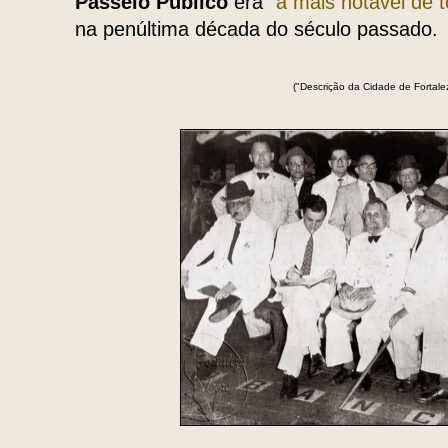
Passeio Pú­blico
era
"a mais notável de 
na penúl­tima década do século passado.
("Descrição da Cidade de
Fortale