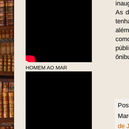
arqu
sua 
ramp
PESCADORES DO
cúpu
MUCURIPE - 1951
A pe
inau
As d
tenh
além
como
públ
ônibu
HOMEM AO MAR