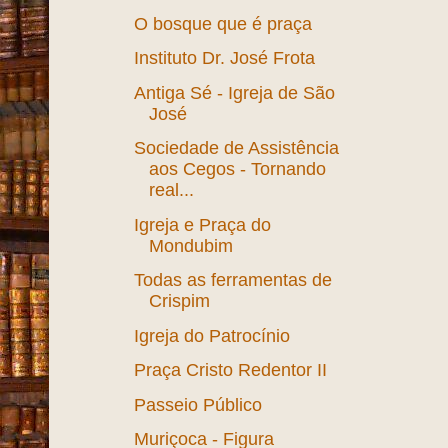
Ensino Mútuo
Fênix Caixeiral
Fortaleza - Anos 70
Igreja Sagrado Coração
de Jesus
O bosque que é praça
Instituto Dr. José Frota
Antiga Sé - Igreja de São
José
Sociedade de Assistência
aos Cegos - Tornando
real...
Igreja e Praça do
Mondubim
Todas as ferramentas de