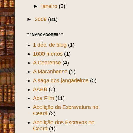
►
maio
(30)
►
abril
(26)
►
março
(21)
►
fevereiro
(6)
►
janeiro
(5)
►
2009
(81)
°°° MARCADORES °°°
1 déc. de blog
(1)
1000 mortos
(1)
A Cearense
(4)
A Maranhense
(1)
A saga dos jangadeiros
(5)