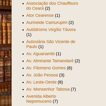
Assembléia Provincial
(1)
Assis Lima
(29)
Associacao Beneficente dos
Motoristas do Ceará
(1)
Associação Comercial do
Ceará
(2)
Associação dos Chauffeurs
do Ceará
(2)
Ator Cearense
(1)
Aurineide Camurupim
(2)
Autódromo Virgílio Távora
(1)
Autoviária São Vicente de
Paulo
(1)
Av. Aguanambi
(1)
Av. Almirante Tamandaré
(2)
Av. Filomeno Gomes
(6)