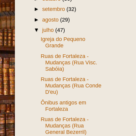
►
2011
(185)
▼
2010
(289)
►
dezembro
(3)
►
novembro
(14)
►
outubro
(30)
►
setembro
(32)
►
agosto
(29)
▼
julho
(47)
Igreja do Pequeno
Grande
Ruas de Fortaleza -
Mudanças (Rua Visc.
Sabóia)
Ruas de Fortaleza -
Mudanças (Rua Conde