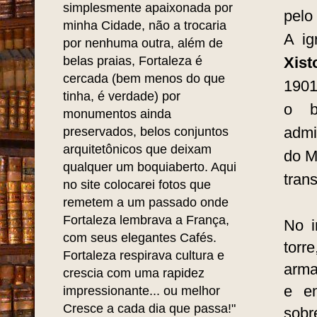
flag
Leila Nobre
é Historiadora,
que 
Professora, Escritora e
(
Par
Pesquisadora Memorialista.
Cria
"Sou uma pessoa
ded
simplesmente apaixonada por
pelo
minha Cidade, não a trocaria
A ig
por nenhuma outra, além de
belas praias, Fortaleza é
Xist
cercada (bem menos do que
1901
tinha, é verdade) por
o 
monumentos ainda
admi
preservados, belos conjuntos
arquitetônicos que deixam
do M
qualquer um boquiaberto. Aqui
tran
no site colocarei fotos que
remetem a um passado onde