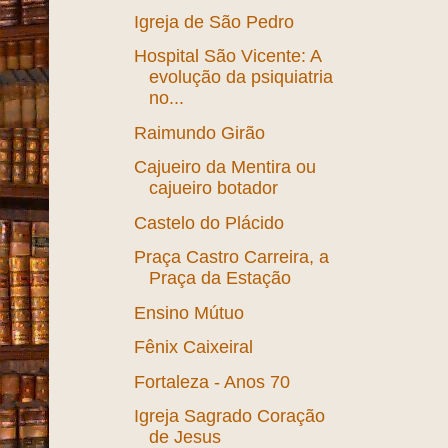
D'eu)
Ônibus antigos em
Fortaleza
Ruas de Fortaleza -
Mudanças (Rua
General Bezerril)
Igreja de São Pedro
Hospital São Vicente: A
evolução da psiquiatria
no...
Raimundo Girão
Cajueiro da Mentira ou
cajueiro botador
Castelo do Plácido
Praça Castro Carreira, a
Praça da Estação