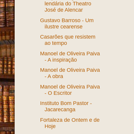
Crispim
Igreja do Patrocínio
Praça Cristo Redentor II
Passeio Público
Muriçoca - Figura
lendária do Theatro
José de Alencar
Gustavo Barroso - Um
ilustre cearense
Casarões que resistem
ao tempo
Manoel de Oliveira Paiva
- A inspiração
Manoel de Oliveira Paiva
- A obra
Manoel de Oliveira Paiva