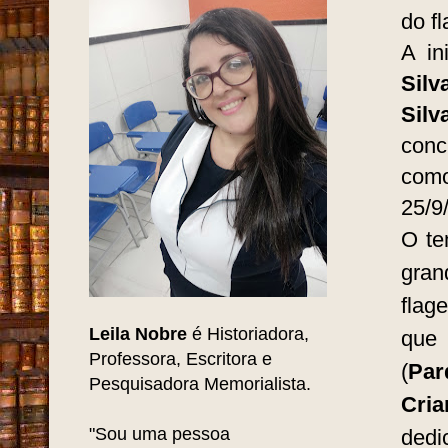
Pesquise AQUI
25/9
razõ
do f
A in
Silv
Sil
conc
co
25/9
O te
gra