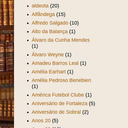
Aeroporto Pinto Martins
(1)
Aída Balaio
(1)
Aída Santos e Silva
(1)
Alberto Nepomuceno
(1)
Alcides Santos
(1)
aldeota
(20)
Alfândega
(15)
Alfredo Salgado
(10)
Alto da Balança
(1)
Álvaro da Cunha Mendes
(1)
Álvaro Weyne
(1)
Amadeu Barros Leal
(1)
Amélia Earhart
(1)
Amélia Pedroso Benebien