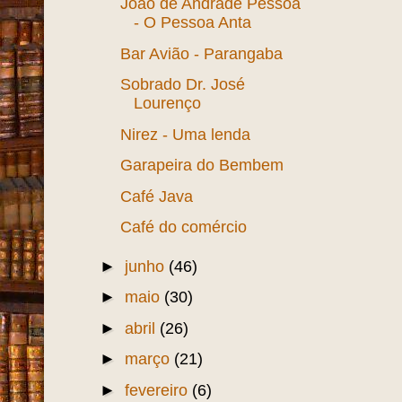
Fortaleza
Patrimônios Tombados
A antiga ponte metálica -
Primeiro porto de
Fortaleza
João de Andrade Pessoa
- O Pessoa Anta
Bar Avião - Parangaba
Sobrado Dr. José
Lourenço
Nirez - Uma lenda
Garapeira do Bembem
Café Java
Café do comércio
►
junho
(46)