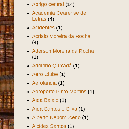
AABB
(6)
Aba Film
(11)
Abolição da Escravatura no
Ceará
(3)
Abolição dos Escravos no
Ceará
(1)
Abrigo central
(14)
Academia Cearense de
Letras
(4)
Acidentes
(1)
Acrísio Moreira da Rocha
(4)
Aderson Moreira da Rocha
(1)
Adolpho Quixadá
(1)
Aero Clube
(1)
Aerolândia
(1)