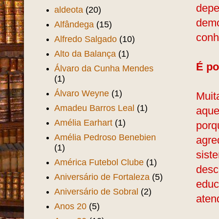
depe
aldeota
(20)
demo
Alfândega
(15)
conh
Alfredo Salgado
(10)
Alto da Balança
(1)
É po
Álvaro da Cunha Mendes
(1)
Álvaro Weyne
(1)
Muit
Amadeu Barros Leal
(1)
aque
Amélia Earhart
(1)
porq
Amélia Pedroso Benebien
agred
(1)
sist
América Futebol Clube
(1)
desc
Aniversário de Fortaleza
(5)
educ
Aniversário de Sobral
(2)
aten
Anos 20
(5)