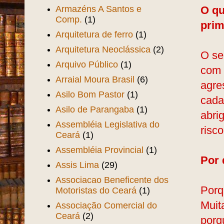
Armazéns A Santos e
O qu
Comp.
(1)
prim
Arquitetura de ferro
(1)
Arquitetura Neoclássica
(2)
O se
Arquivo Público
(1)
com 
Arraial Moura Brasil
(6)
agre
Asilo Bom Pastor
(1)
cada
Asilo de Parangaba
(1)
abri
Assembléia Legislativa do
risc
Ceará
(1)
Assembléia Provincial
(1)
Por 
Assis Lima
(29)
Associacao Beneficente dos
Porq
Motoristas do Ceará
(1)
Muit
Associação Comercial do
Ceará
(2)
porq