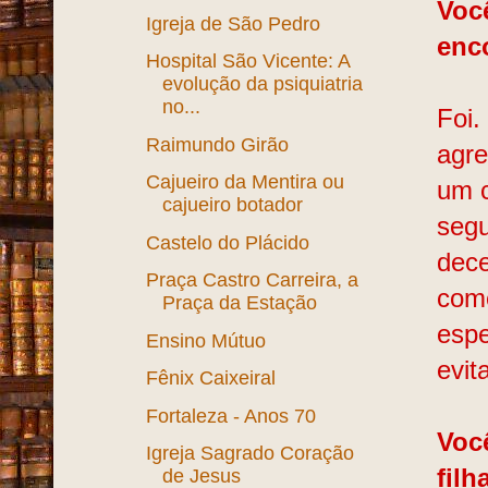
Você
Igreja de São Pedro
enc
Hospital São Vicente: A
evolução da psiquiatria
no...
Foi.
Raimundo Girão
agre
Cajueiro da Mentira ou
um c
cajueiro botador
segu
Castelo do Plácido
dece
Praça Castro Carreira, a
come
Praça da Estação
espe
Ensino Mútuo
evit
Fênix Caixeiral
Fortaleza - Anos 70
Voc
Igreja Sagrado Coração
fil
de Jesus