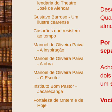
lendária do Theatro
José de Alencar
Des
Gustavo Barroso - Um
Quan
ilustre cearense
almo
Casarões que resistem
ao tempo
Por 
Manoel de Oliveira Paiva
- A inspiração
sep
Manoel de Oliveira Paiva
- A obra
Acho
Manoel de Oliveira Paiva
dois
- O Escritor
um
Instituto Bom Pastor -
Jacarecanga
Voc
Fortaleza de Ontem e de
Hoje