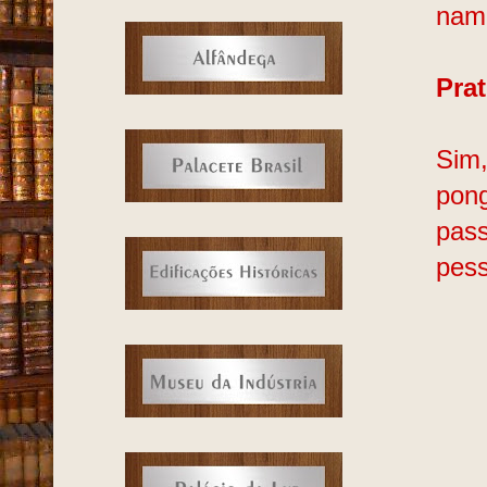
nam
Pra
Sim,
pong
pass
pess