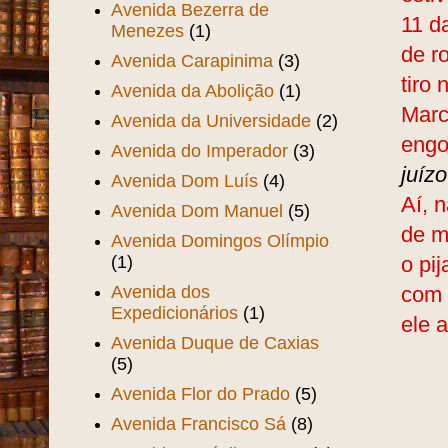
Avenida Bezerra de
11 d
Menezes
(1)
de r
Avenida Carapinima
(3)
tiro
Avenida da Abolição
(1)
Marc
Avenida da Universidade
(2)
engo
Avenida do Imperador
(3)
juíz
Avenida Dom Luís
(4)
Aí, 
Avenida Dom Manuel
(5)
de m
Avenida Domingos Olímpio
(1)
o pi
Avenida dos
com 
Expedicionários
(1)
ele 
Avenida Duque de Caxias
(5)
Avenida Flor do Prado
(5)
Avenida Francisco Sá
(8)