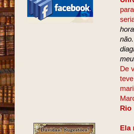
para
ser
hora
não.
diag
meus
De v
teve
mari
Marc
Rio
Ela