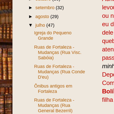
levo
►
setembro
(32)
ou 
►
agosto
(29)
eu d
▼
julho
(47)
dele
Igreja do Pequeno
Grande
queb
Ruas de Fortaleza -
aten
Mudanças (Rua Visc.
pass
Sabóia)
minh
Ruas de Fortaleza -
Mudanças (Rua Conde
Depo
D'eu)
Com
Ônibus antigos em
Bolí
Fortaleza
filh
Ruas de Fortaleza -
Mudanças (Rua
General Bezerril)