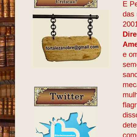
E Pe
das 
2001
Dir
Ame
e om
seme
sanc
meca
mulh
flag
diss
dete
como