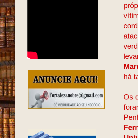
próp
víti
cord
atac
verd
leva
Mar
há t
Os q
fora
Pen
Fer
Uni