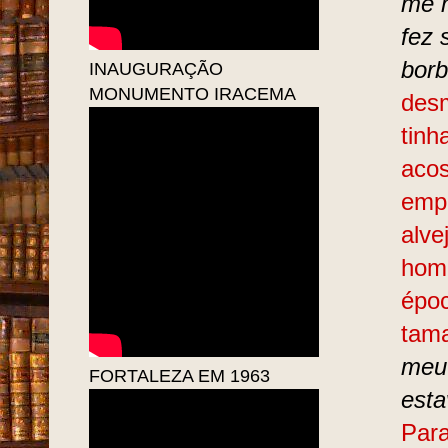
me 
fez 
borb
INAUGURAÇÃO
MONUMENTO IRACEMA
desm
tinh
acos
empu
alve
home
époc
tam
meu 
FORTALEZA EM 1963
esta
Para