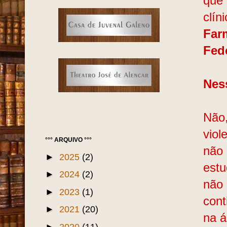
que 
clín
Far
Fed
Nes
Não,
viol
°°° ARQUIVO °°°
não 
►
2025
(2)
estu
►
2024
(2)
não 
►
2023
(1)
cont
►
2021
(20)
na á
►
2020
(11)