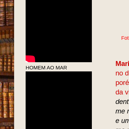
Fot
Mar
HOMEM AO MAR
no d
poré
da v
dent
me m
e u