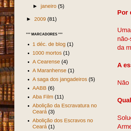
►
janeiro
(5)
Por 
►
2009
(81)
Uma 
°°° MARCADORES °°°
não-
1 déc. de blog
(1)
da mi
1000 mortos
(1)
A Cearense
(4)
A es
A Maranhense
(1)
A saga dos jangadeiros
(5)
Não 
AABB
(6)
Aba Film
(11)
Qual
Abolição da Escravatura no
Ceará
(3)
Solu
Abolição dos Escravos no
Arme
Ceará
(1)