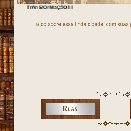
n
S
f
O
r
M
a
Ç
ã
O
!!!
Blog sobre essa linda cidade, com suas 