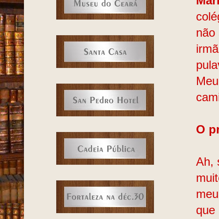
Mar
colé
não 
irmã
pula
Meu 
cami
O p
Ah, 
muit
meu 
que 