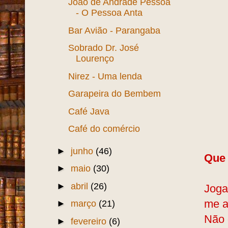
João de Andrade Pessoa
- O Pessoa Anta
Bar Avião - Parangaba
Sobrado Dr. José
Lourenço
Nirez - Uma lenda
Garapeira do Bembem
Café Java
Café do comércio
►
junho
(46)
Que 
►
maio
(30)
►
abril
(26)
Joga
me a
►
março
(21)
Não 
►
fevereiro
(6)