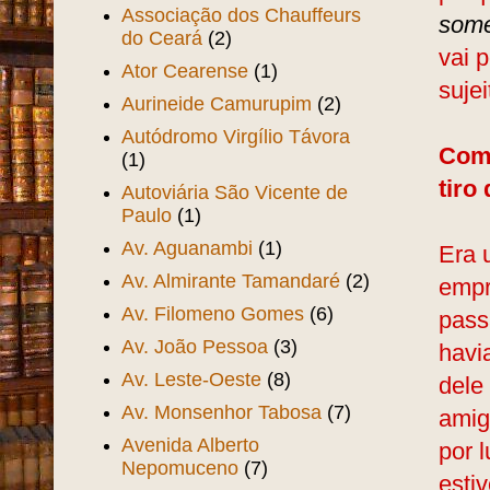
Associação dos Chauffeurs
some
do Ceará
(2)
vai 
Ator Cearense
(1)
sujei
Aurineide Camurupim
(2)
Autódromo Virgílio Távora
Como
(1)
tiro
Autoviária São Vicente de
Paulo
(1)
Av. Aguanambi
(1)
Era 
Av. Almirante Tamandaré
(2)
empr
Av. Filomeno Gomes
(6)
pass
Av. João Pessoa
(3)
havi
Av. Leste-Oeste
(8)
dele
Av. Monsenhor Tabosa
(7)
amig
Avenida Alberto
por 
Nepomuceno
(7)
esti