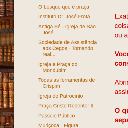
O bosque que é praça
Exat
Instituto Dr. José Frota
cois
Antiga Sé - Igreja de São
José
ou a
Sociedade de Assistência
aos Cegos - Tornando
Voc
real...
con
Igreja e Praça do
Mondubim
Todas as ferramentas de
Abri
Crispim
assi
Igreja do Patrocínio
Praça Cristo Redentor II
O q
Passeio Público
sep
Muriçoca - Figura