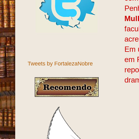
Penh
Mul
facu
acre
Em u
em F
Tweets by FortalezaNobre
rep
dram