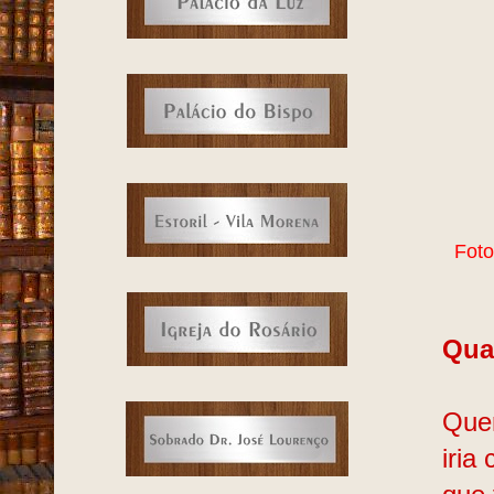
Foto
Qua
Quer
iria