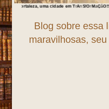
eza, uma cidade em
T
r
A
n
S
f
O
r
M
a
Ç
ã
O
!!!
Blog sobre essa 
maravilhosas, seu