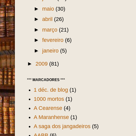
►
maio
(30)
►
abril
(26)
►
março
(21)
►
fevereiro
(6)
►
janeiro
(5)
►
2009
(81)
°°° MARCADORES °°°
1 déc. de blog
(1)
1000 mortos
(1)
A Cearense
(4)
A Maranhense
(1)
A saga dos jangadeiros
(5)
AABB
(6)