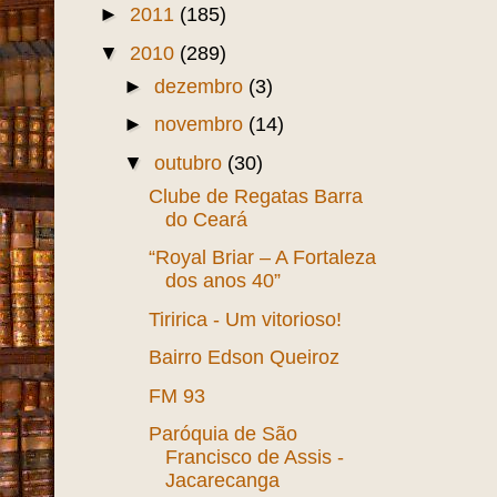
►
2011
(185)
▼
2010
(289)
►
dezembro
(3)
►
novembro
(14)
▼
outubro
(30)
Clube de Regatas Barra
do Ceará
“Royal Briar – A Fortaleza
dos anos 40”
Tiririca - Um vitorioso!
Bairro Edson Queiroz
FM 93
Paróquia de São
Francisco de Assis -
Jacarecanga