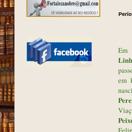
Perí
Em 1
Linh
pass
em h
nas
Pere
Viaç
Peix
Feli