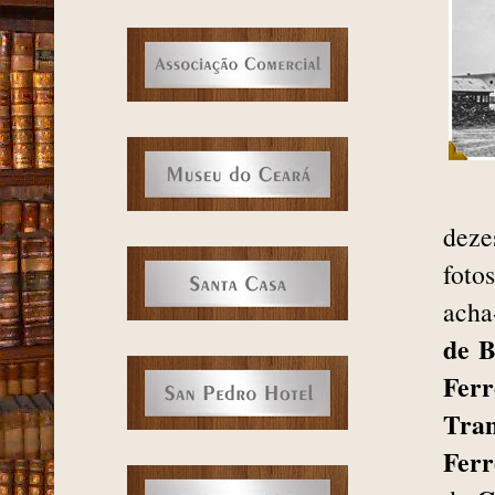
deze
foto
acha
de B
Fer
Tra
Ferr