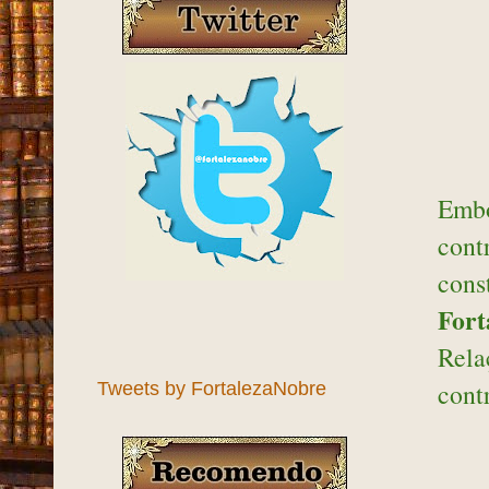
Embo
cont
cons
Fort
Rel
cont
Tweets by FortalezaNobre