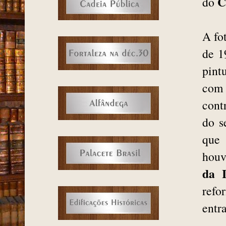
C
do
A fo
de 1
pint
com 
cont
do s
que
houv
da 
refo
entr