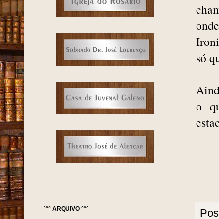
cham
onde
Iron
só q
Aind
o qu
esta
°°° ARQUIVO °°°
Pos