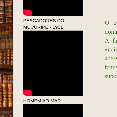
PESCADORES DO
O ed
MUCURIPE - 1951
domi
A fa
enci
aces
fene
supe
HOMEM AO MAR