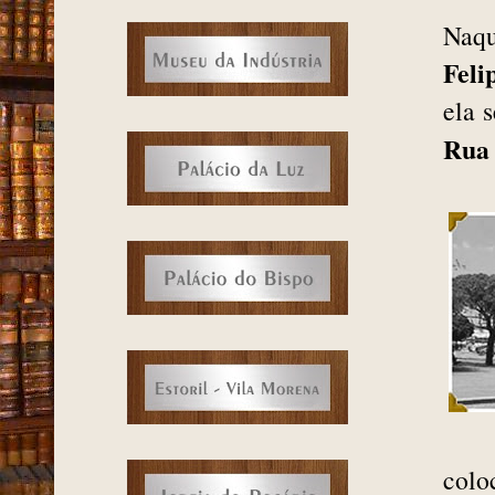
Naqu
Feli
ela 
Rua 
col