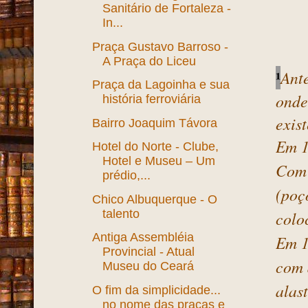
Sanitário de Fortaleza -
In...
Praça Gustavo Barroso -
A Praça do Liceu
¹
Ant
Praça da Lagoinha e sua
onde
história ferroviária
exis
Bairro Joaquim Távora
Em 1
Hotel do Norte - Clube,
Hotel e Museu – Um
Com 
prédio,...
(poç
Chico Albuquerque - O
talento
colo
Antiga Assembléia
Em 1
Provincial - Atual
com 
Museu do Ceará
alas
O fim da simplicidade...
no nome das praças e