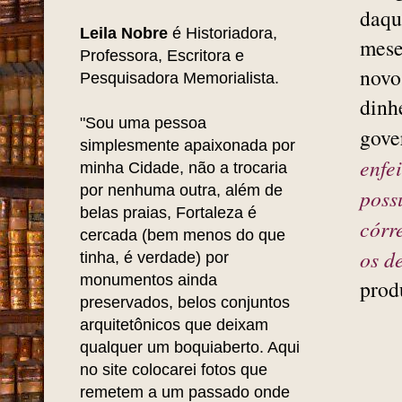
daqu
Leila Nobre
é Historiadora,
mese
Professora, Escritora e
novo
Pesquisadora Memorialista.
dinh
"Sou uma pessoa
gove
simplesmente apaixonada por
enfe
minha Cidade, não a trocaria
por nenhuma outra, além de
poss
belas praias, Fortaleza é
córr
cercada (bem menos do que
os d
tinha, é verdade) por
monumentos ainda
prod
preservados, belos conjuntos
arquitetônicos que deixam
qualquer um boquiaberto. Aqui
no site colocarei fotos que
remetem a um passado onde