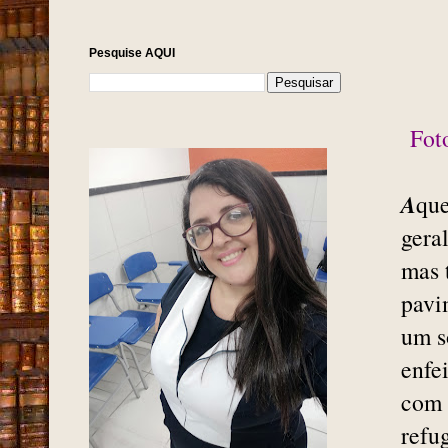
Pesquise AQUI
Fot
A
que
gera
mas 
pavi
um s
enfe
com 
refu