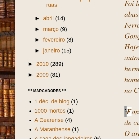
Foi 
ruas
abas
►
abril
(14)
Ferr
►
março
(9)
Gonç
►
fevereiro
(8)
Hoje
►
janeiro
(15)
auto
►
2010
(289)
herm
►
2009
(81)
home
no C
°°° MARCADORES °°°
1 déc. de blog
(1)
²
F
on
1000 mortos
(1)
A Cearense
(4)
de c
A Maranhense
(1)
O ar
A saga dos jangadeiros
(5)