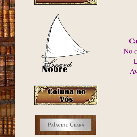
Ca
No d
L
Av