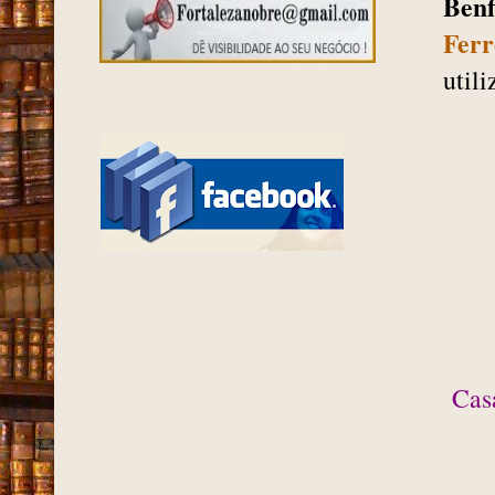
Benf
Ferr
utili
Cas