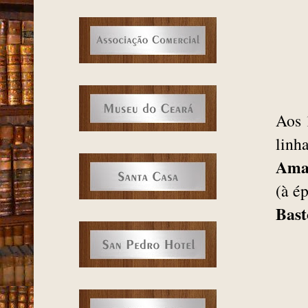
Aos 
linh
Ama
(à é
Bast