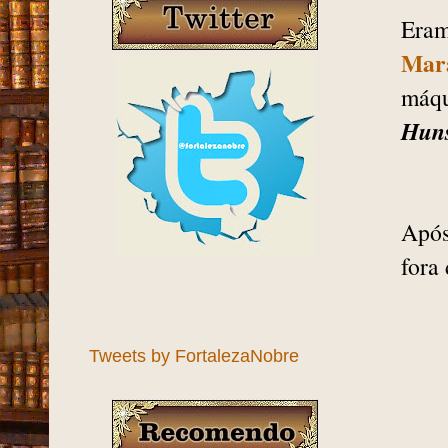
Eram
Mar
máqu
Huns
Após
fora
Tweets by FortalezaNobre