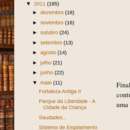
▼
2011
(185)
►
dezembro
(18)
►
novembro
(16)
►
outubro
(24)
►
setembro
(13)
►
agosto
(14)
►
julho
(21)
►
junho
(22)
▼
maio
(11)
Fina
Fortaleza Antiga II
cont
Parque da Liberdade - A
uma 
Cidade da Criança
Saudades...
Sistema de Esgotamento