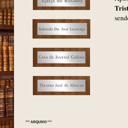
Tris
send
°°° ARQUIVO °°°