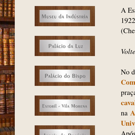
A Es
1922
(Che
Volt
No d
Com
praç
cava
A
na
Univ
Após