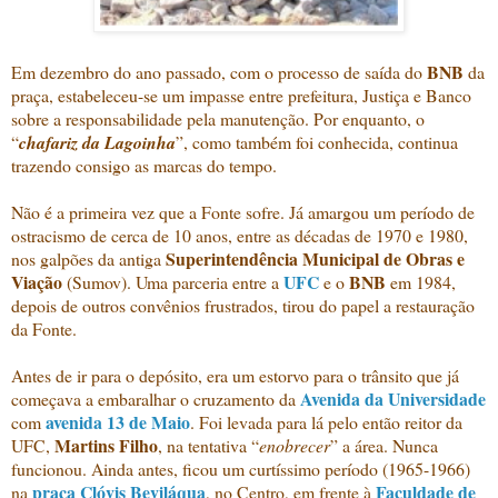
BNB
Em dezembro do ano passado, com o processo de saída do
da
praça, estabeleceu-se um impasse entre prefeitura, Justiça e Banco
sobre a responsabilidade pela manutenção. Por enquanto, o
“
chafariz da Lagoinha
”, como também foi conhecida, continua
trazendo consigo as marcas do tempo.
Não é a primeira vez que a Fonte sofre. Já amargou um período de
ostracismo de cerca de 10 anos, entre as décadas de 1970 e 1980,
Superintendência Municipal de Obras e
nos galpões da antiga
Viação
UFC
BNB
(Sumov). Uma parceria entre a
e o
em 1984,
depois de outros convênios frustrados, tirou do papel a restauração
da Fonte.
Antes de ir para o depósito, era um estorvo para o trânsito que já
Avenida da Universidade
começava a embaralhar o cruzamento da
avenida 13 de Maio
com
. Foi levada para lá pelo então reitor da
Martins Filho
UFC,
, na tentativa “
enobrecer
” a área. Nunca
funcionou. Ainda antes, ficou um curtíssimo período (1965-1966)
praça Clóvis Beviláqua
Faculdade de
na
, no Centro, em frente à