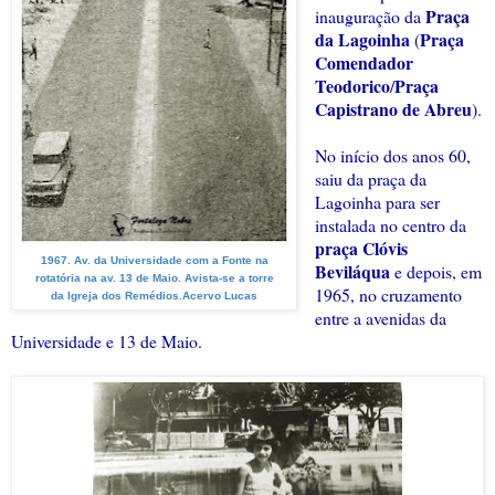
Praça
inauguração da
da Lagoinha
Praça
(
Comendador
Teodorico
Praça
/
Capistrano de Abreu
)
.
No início dos anos 60,
saiu da praça da
Lagoinha para ser
instalada no centro da
praça Clóvis
1967. Av. da Universidade com a Fonte na
Beviláqua
e depois, em
rotatória na av. 13 de Maio. Avista-se a torre
1965, no cruzamento
da Igreja dos Remédios.Acervo Lucas
entre a avenidas da
Universidade e 13 de Maio.