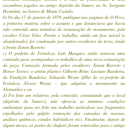
escombros jogados no antigo depósito da Sumov, na Av. Sargento
Hermínio, no bairro de Monte Castelo.
b) No dia 17 de janeiro de 1979, publiquei nas páginas do O Povo,
a primeira matéria sobre o assunto e que denunciava que havia
sido cometida uma tentativa de restauração do monumento, pelo
escultor César Teles. Porém o trabalho, ainda em fase inicial (e
abandonado), foi condenado por outros escultores da terra, tendo
à frente Zenon Barreto.
c) O prefeito de Fortaleza, Luís Marques, então nomeou uma
comissão para acompanhar os trabalhos de uma nova restauração
da peça. Comissão formada pelos escultores Zenon Barreto e
Honor Torres; o artista plástico Gilberto Brito; Luciano Bandeira,
da Fundição Bandeira; Ednardo Weyne (filho do ex-prefeito de
Fortaleza Álvaro Weyne – que adquiriu o monumento na
Alemanha) e eu.
d) Foi feito um relatório, pela comissão, constatando que o local
(depósito da Sumov), não oferecia as mínimas condições
ambientais para ser feito um trabalho meticuloso nos fragmentos
espalhados pelo galpão (remoção das camadas de massas,
análises químicas, estudos hidráulicos etc). Finalmente, depois de
alguns meses, as partes do chafariz foram removidas para o antigo