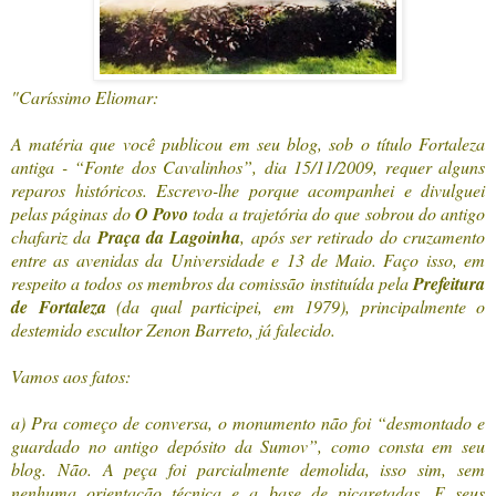
"Caríssimo Eliomar:
A matéria que você publicou em seu blog, sob o título Fortaleza
antiga - “Fonte dos Cavalinhos”, dia 15/11/2009, requer alguns
reparos históricos. Escrevo-lhe porque acompanhei e divulguei
pelas páginas do
O Povo
toda a trajetória do que sobrou do antigo
chafariz da
Praça da Lagoinha
, após ser retirado do cruzamento
entre as avenidas da Universidade e 13 de Maio. Faço isso, em
respeito a todos os membros da comissão instituída pela
Prefeitura
de Fortaleza
(da qual participei, em 1979), principalmente o
destemido escultor Zenon Barreto, já falecido.
Vamos aos fatos:
a) Pra começo de conversa, o monumento não foi “desmontado e
guardado no antigo depósito da Sumov”, como consta em seu
blog. Não. A peça foi parcialmente demolida, isso sim, sem
nenhuma orientação técnica e a base de picaretadas. E seus