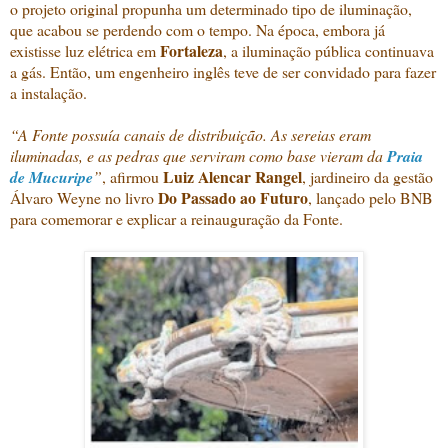
o projeto original propunha um determinado tipo de iluminação,
que acabou se perdendo com o tempo. Na época, embora já
Fortaleza
existisse luz elétrica em
, a iluminação pública continuava
a gás. Então, um engenheiro inglês teve de ser convidado para fazer
a instalação.
“A Fonte possuía canais de distribuição. As sereias eram
iluminadas, e as pedras que serviram como base vieram da
Praia
Luiz Alencar Rangel
de Mucuripe
”
, afirmou
, jardineiro da gestão
Do Passado ao Futuro
Álvaro Weyne no livro
, lançado pelo BNB
para comemorar e explicar a reinauguração da Fonte.