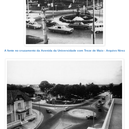
A fonte no cruzamento da Avenida da Universidade com Treze de Maio - Arquivo Nirez