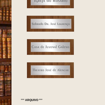
°°° ARQUIVO °°°