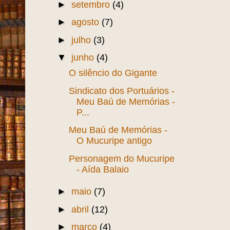
►
setembro
(4)
►
agosto
(7)
►
julho
(3)
▼
junho
(4)
O silêncio do Gigante
Sindicato dos Portuários -
Meu Baú de Memórias -
P...
Meu Baú de Memórias -
O Mucuripe antigo
Personagem do Mucuripe
- Aída Balaio
►
maio
(7)
►
abril
(12)
►
março
(4)