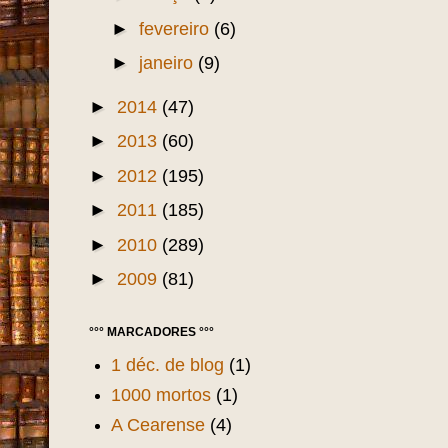
►
fevereiro
(6)
►
janeiro
(9)
►
2014
(47)
►
2013
(60)
►
2012
(195)
►
2011
(185)
►
2010
(289)
►
2009
(81)
°°° MARCADORES °°°
1 déc. de blog
(1)
1000 mortos
(1)
A Cearense
(4)