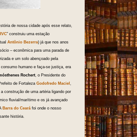
stória de nossa cidade após esse relato,
 RVC
” construiu uma estação
tual
Antônio Bezerra
) já que nos anos
a sócio – econômica para uma parada de
orizada e um solo abençoado pela
 consumo humano e faça-se justiça, era
ósthenes Rochert
, o Presidente do
Prefeito de Fortaleza
Godofredo Maciel
,
, a construção de uma artéria ligando por
mico fluvial/marítimo e os já avançado
 A
Barra do Ceará
foi onde o nosso
ante história.