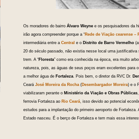
Os moradores do bairro
Álvaro Weyne
e os pesquisadores da hi
irão agora compreender porque a “
Rede de Viação cearense –
intermediária entre a
Central
e o
Distrito de Barro Vermelho
(a
20 do século passado, não existia nesse local uma justificativ
trem. A “
Floresta
” como era conhecida na época, era muito arb
natureza, pois, as águas de seus poços eram excelentes para o
a melhor água de
Fortaleza
. Pois bem, o diretor da RVC Dr.
Dem
Ceará
José Moreira da Rocha
(
Desembargador Moreira
) e o 
viabilizaram perante o
Ministério da Viação e Obras Públicas
ferrovia Fortaleza ao
Rio Ceará
, isso devido ao potencial econô
estudos para a implantação do primeiro aeroporto de Fortaleza.
Estado nasceu. É o berço de Fortaleza e tem mais essa interess