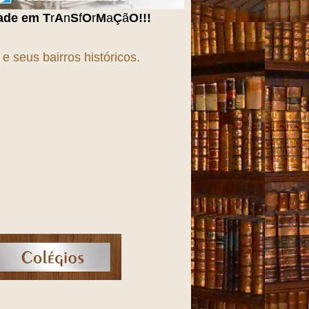
M
a
Ç
ã
O
!!!
 seus bairros históricos.