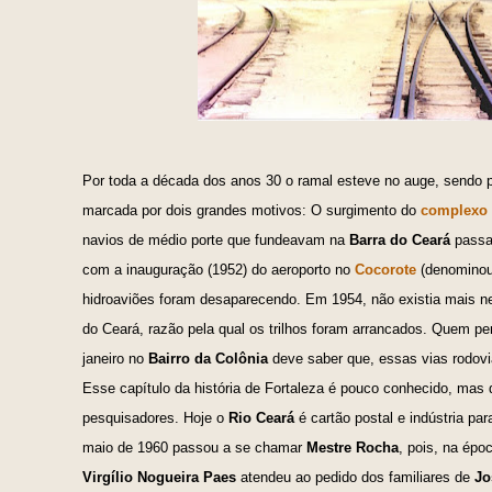
Por toda a década dos anos 30 o ramal esteve no auge, sendo 
marcada por dois grandes motivos: O surgimento do
complexo 
navios de médio porte que fundeavam na
Barra do Ceará
passar
com a inauguração (1952) do aeroporto no
Cocorote
(denominou
hidroaviões foram desaparecendo. Em 1954, não existia mais ne
do Ceará, razão pela qual os trilhos foram arrancados. Quem p
janeiro no
Bairro da Colônia
deve saber que, essas vias rodovi
Esse capítulo da história de Fortaleza é pouco conhecido, mas 
pesquisadores. Hoje o
Rio Ceará
é cartão postal e indústria pa
maio de 1960 passou a se chamar
Mestre Rocha
, pois, na épo
Virgílio Nogueira Paes
atendeu ao pedido dos familiares de
Jo