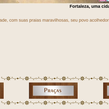
Fortaleza, uma cidade em
T
r
A
n
S
f
O
r
dade, com suas praias maravilhosas, seu povo acolhedor e