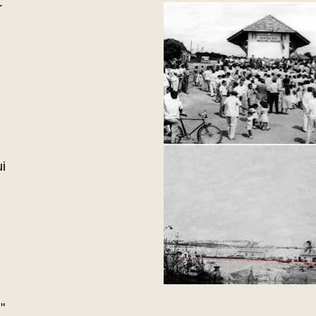
r
i
"