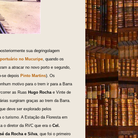
posteriormente sua degringolagem
portuário no Mucuripe
, quando os
am a atracar no novo porto e segundo,
-se depois
Pinto Martins
). Os
nhum motivo para o trem ir para a Barra
ercorrer as Ruas
Hugo Rocha
e Vinte de
árias surgiram graças ao trem da Barra.
que deve ser explorado pelos
ra o turismo. A Estação da Floresta em
ca o diretor da RVC que era o
Cel.
sé da Rocha e Silva
, que foi o primeiro