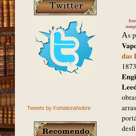
Esse
inaug
s 
A
Vap
das 
1873
Engi
Lee
obra
arra
Tweets by FortalezaNobre
port
desf