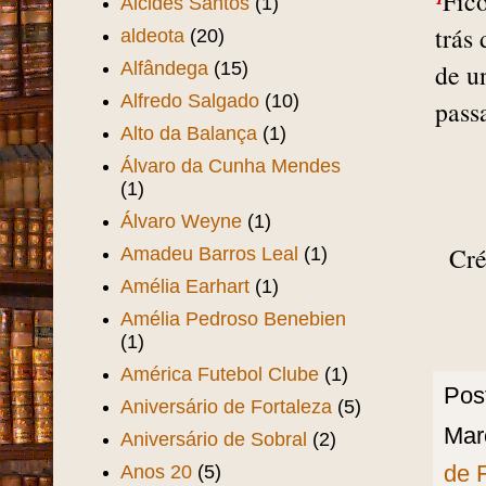
¹
Fic
Alcides Santos
(1)
trás
aldeota
(20)
Alfândega
(15)
de u
Alfredo Salgado
(10)
pass
Alto da Balança
(1)
Álvaro da Cunha Mendes
(1)
Álvaro Weyne
(1)
Cré
Amadeu Barros Leal
(1)
Amélia Earhart
(1)
Amélia Pedroso Benebien
(1)
América Futebol Clube
(1)
Pos
Aniversário de Fortaleza
(5)
Mar
Aniversário de Sobral
(2)
de 
Anos 20
(5)