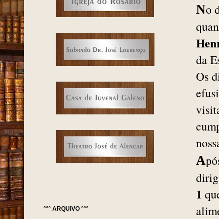
o 
N
quan
Hen
da E
Os d
efus
visi
cump
noss
pó
A
diri
1
que
alim
°°° ARQUIVO °°°