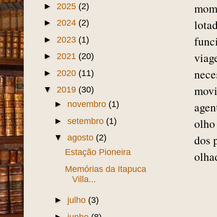
mome
►
2025
(2)
lota
►
2024
(2)
func
►
2023
(1)
viag
►
2021
(20)
nece
►
2020
(11)
movi
▼
2019
(30)
►
novembro
(1)
agen
olho
►
setembro
(1)
dos 
▼
agosto
(2)
Estação Pioneira
olha
Memórias da Itapuca
Villa...
►
julho
(3)
►
junho
(8)