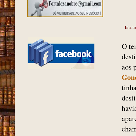
Intens
O te
dest
aos 
Gonç
tinh
dest
havi
apar
cham