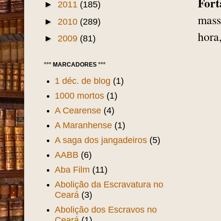
Fort
►
2011
(185)
mass
►
2010
(289)
hora
►
2009
(81)
°°° MARCADORES °°°
1 déc. de blog
(1)
1000 mortos
(1)
A Cearense
(4)
A Maranhense
(1)
A saga dos jangadeiros
(5)
AABB
(6)
Aba Film
(11)
Abolição da Escravatura no
Ceará
(3)
Abolição dos Escravos no
Ceará
(1)