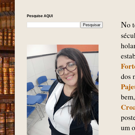
Pesquise AQUI
o 
N
sécu
hola
esta
Fort
dos 
Paje
bem,
Cro
post
um o