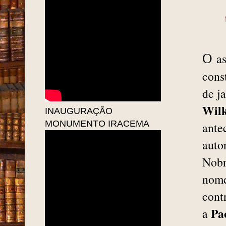
as
O
cons
de j
Wilk
INAUGURAÇÃO
MONUMENTO IRACEMA
ante
auto
Nobr
nome
cont
Pa
a