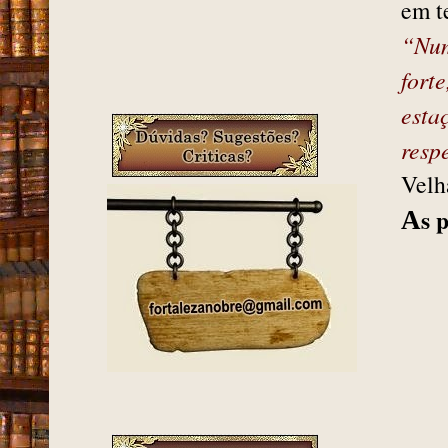
em t
“Num
fort
esta
resp
Velh
s 
A