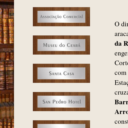
O di
arac
da R
enge
Cort
com
Esta
cruz
Bar
Arr
cons