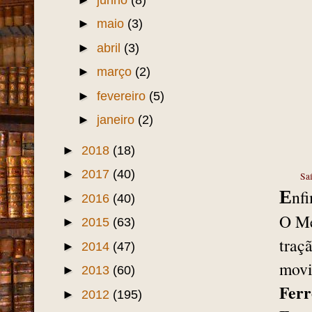
►
maio
(3)
►
abril
(3)
►
março
(2)
►
fevereiro
(5)
►
janeiro
(2)
►
2018
(18)
►
2017
(40)
Saí
nf
E
►
2016
(40)
O Me
►
2015
(63)
traç
►
2014
(47)
movi
►
2013
(60)
Ferr
►
2012
(195)