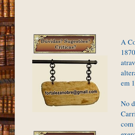
A Co
1870
atra
alte
em 1
No d
Carr
com 
exer