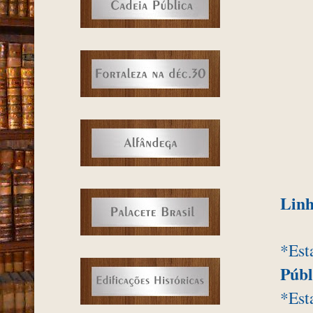
Lin
*Est
Públ
*Est