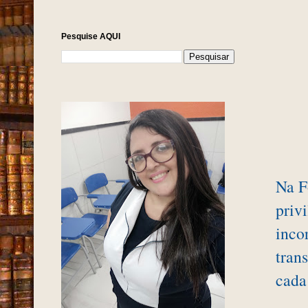
Pesquise AQUI
Na F
priv
inco
tran
cada