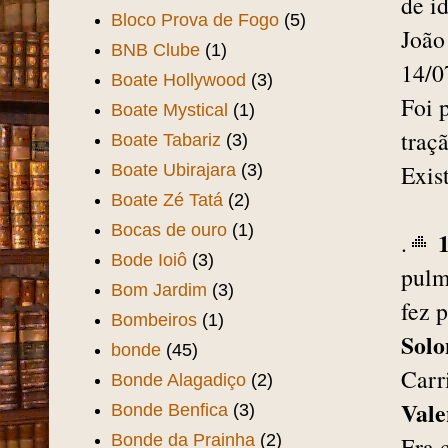
de i
Bloco Prova de Fogo
(5)
João
BNB Clube
(1)
14/0
Boate Hollywood
(3)
Foi 
Boate Mystical
(1)
traç
Boate Tabariz
(3)
Exis
Boate Ubirajara
(3)
Boate Zé Tatá
(2)
Bocas de ouro
(1)
.
Bode Ioiô
(3)
pulm
Bom Jardim
(3)
fez 
Bombeiros
(1)
Solo
bonde
(45)
Carr
Bonde Alagadiço
(2)
Vale
Bonde Benfica
(3)
Bonde da Prainha
(2)
Era 