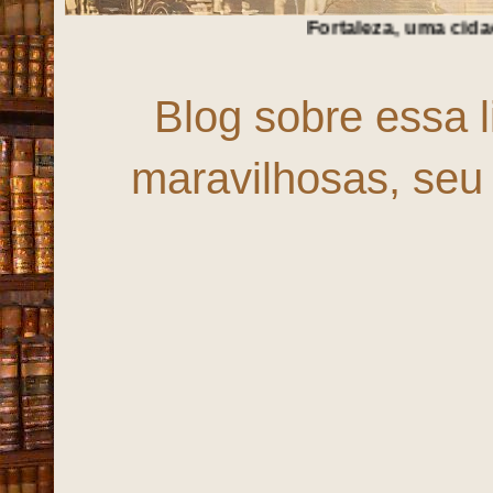
Fortaleza, uma cidade em
T
r
A
n
S
f
O
Blog sobre essa 
maravilhosas, seu