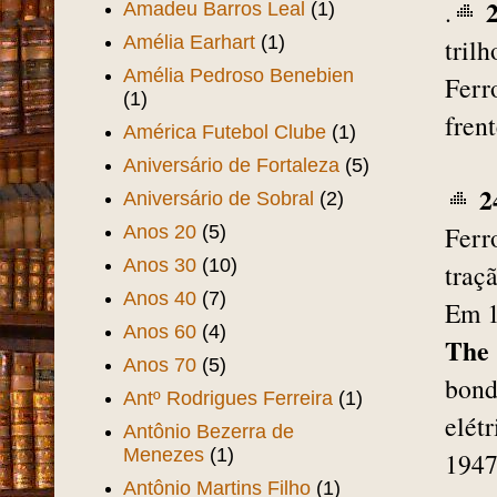
.
Amadeu Barros Leal
(1)
Amélia Earhart
(1)
tril
Amélia Pedroso Benebien
Ferr
(1)
fren
América Futebol Clube
(1)
Aniversário de Fortaleza
(5)
2
Aniversário de Sobral
(2)
Ferr
Anos 20
(5)
Anos 30
(10)
traç
Anos 40
(7)
Em 1
Anos 60
(4)
The 
Anos 70
(5)
bond
Antº Rodrigues Ferreira
(1)
elét
Antônio Bezerra de
Menezes
(1)
1947
Antônio Martins Filho
(1)