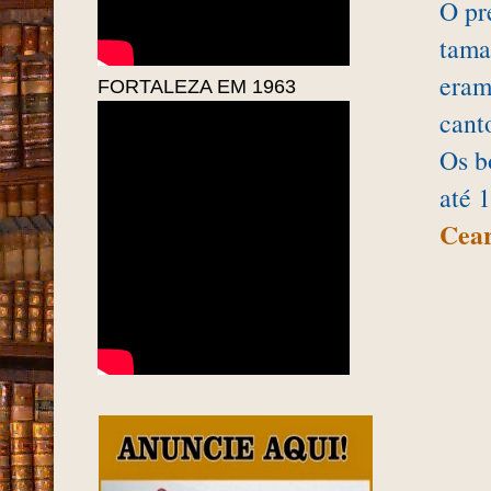
O pr
tama
eram
FORTALEZA EM 1963
cant
Os b
até 
Cear