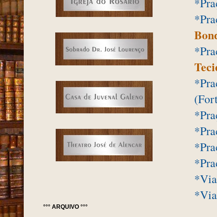
*Pra
*Pra
Bon
*Pra
Teci
*Pra
(For
*Pra
*Pra
*Pra
*Pra
*Via
*Via
°°° ARQUIVO °°°