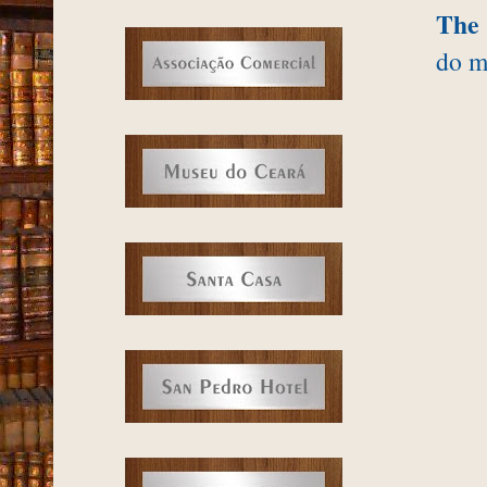
The
do m