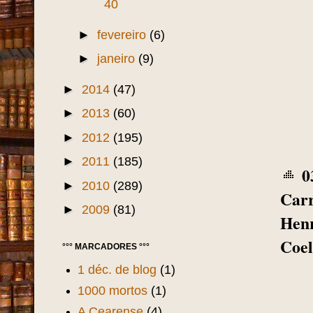
40
►
fevereiro
(6)
►
janeiro
(9)
►
2014
(47)
►
2013
(60)
►
2012
(195)
►
2011
(185)
0
►
2010
(289)
Carr
►
2009
(81)
Henr
Coel
°°° MARCADORES °°°
1 déc. de blog
(1)
1000 mortos
(1)
A Cearense
(4)