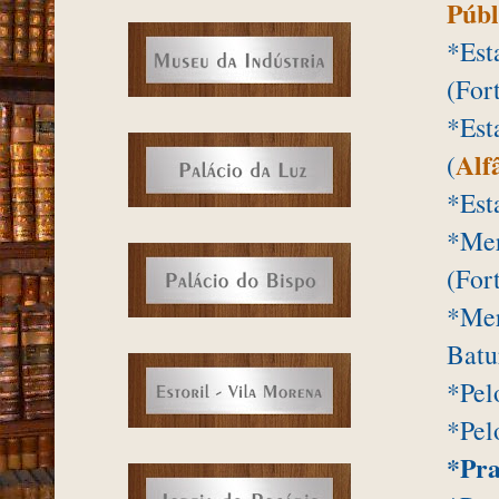
Públ
*Est
(For
*Est
Alf
(
*Est
*Mer
(For
*Mer
Batu
*Pel
*Pel
*Pra