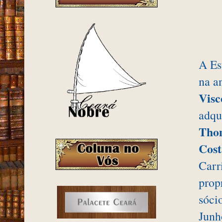
A Es
na a
Visc
adqu
Tho
Cost
Carr
prop
sóci
Junh