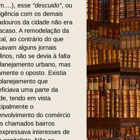
m....), esse
“descuido”
, ou
igência com os demais
adouros da cidade não era
acaso. A remodelação da
tal, ao contrário do que
avam alguns jornais
dinos, não se devia à falta
planejamento urbano, mas
amente o oposto. Existia
planejamento que
ficiava uma parte da
de, tendo em vista
cipalmente o
nvolvimento do comércio
s chamados bairros
xpressava interesses de