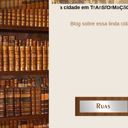
za, uma cidade em
T
r
A
n
S
f
O
r
M
a
Ç
ã
O
!!!
Blog sobre essa linda ci