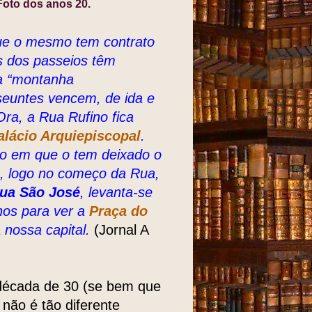
Foto dos anos 20.
que o mesmo tem contrato
s dos passeios têm
a “montanha
nseuntes vencem, de ida e
 Ora, a Rua Rufino fica
alácio Arquiepiscopal
.
o em que o tem deixado o
ca, logo no começo da Rua,
ua São José
, levanta-se
lhos para ver a
Praça do
 nossa capital.
(Jornal A
década de 30 (se bem que
 não é tão diferente