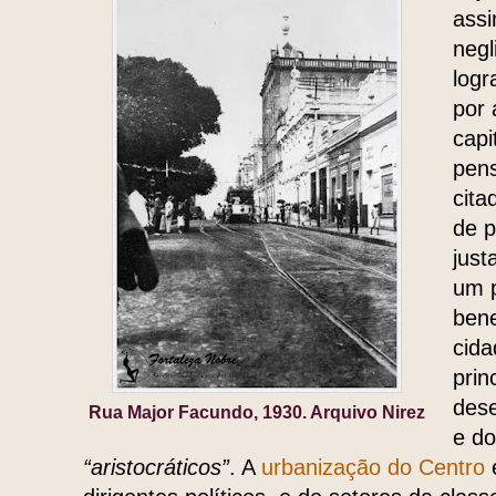
assi
negl
logr
por 
capi
pens
cita
de 
just
um 
bene
cida
prin
dese
Rua Major Facundo, 1930. Arquivo Nirez
e do
“aristocráticos”
. A
urbanização do Centro
e