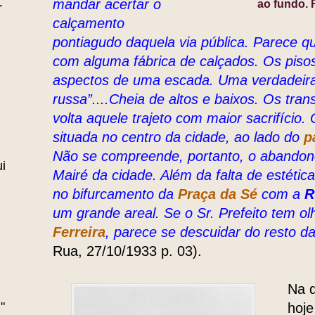
mandar acertar o
ao fundo. 
r
calçamento
pontiagudo daquela via pública. Parece 
com alguma fábrica de calçados. Os piso
aspectos de uma escada. Uma verdadeir
russa”....Cheia de altos e baixos. Os tra
volta aquele trajeto com maior sacrifício.
situada no centro da cidade, ao lado do
p
Não se compreende, portanto, o abandon
i
Mairé da cidade. Além da falta de estéti
no bifurcamento da
Praça da Sé
com a
R
um grande areal. Se o Sr. Prefeito tem o
Ferreira
, parece se descuidar do resto da
Rua, 27/10/1933 p. 03).
Na 
"
hoje