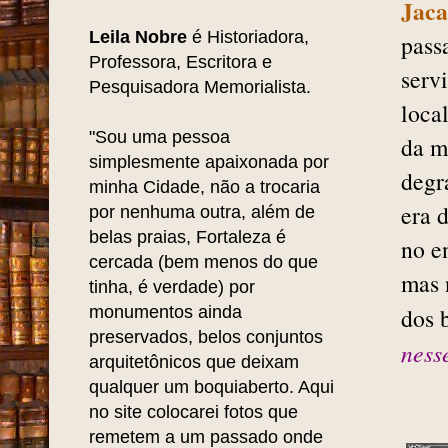
Jaca
Leila Nobre
é Historiadora,
pass
Professora, Escritora e
serv
Pesquisadora Memorialista.
loca
"Sou uma pessoa
da m
simplesmente apaixonada por
degr
minha Cidade, não a trocaria
era 
por nenhuma outra, além de
belas praias, Fortaleza é
no e
cercada (bem menos do que
mas 
tinha, é verdade) por
monumentos ainda
dos 
preservados, belos conjuntos
ness
arquitetônicos que deixam
qualquer um boquiaberto. Aqui
no site colocarei fotos que
remetem a um passado onde