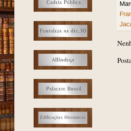
Mar
Fra
Jac
Nenh
Post