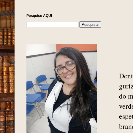
Pesquise AQUI
Dent
guri
do m
verd
espe
bran