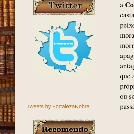
Co
a
cast
peix
mora
morr
apag
anta
que 
próp
ou s
pass
Tweets by FortalezaNobre