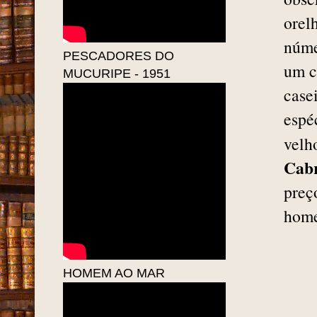
orel
núme
PESCADORES DO
um c
MUCURIPE - 1951
case
espé
velh
Cab
preço
home
HOMEM AO MAR