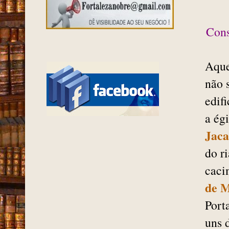
Cons
Aque
não 
edif
a ég
Jaca
do r
caci
de M
Port
uns 