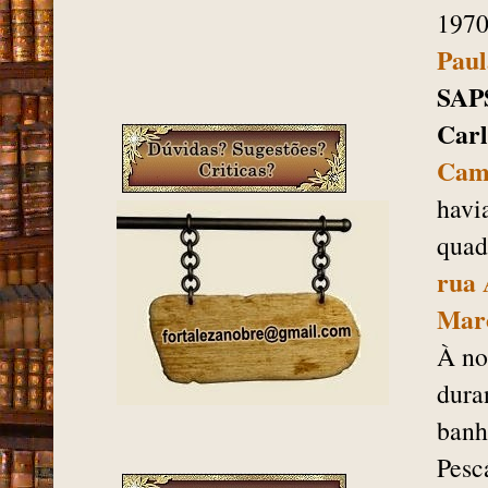
1970
Paul
SAP
Carl
Camp
havi
quad
rua 
Mar
À no
dura
banh
Pesc