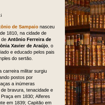
ti
tônio de Sampaio
nasceu
de 1810, na cidade de
o de
Antônio Ferreira de
ônia Xavier de Araújo
, o
criado e educado pelos pais
mples do sertão.
 carreira militar surgiu
gando postos por
aças a inúmeras
de bravura, tenacidade e
oi Praça em 1830; Alferes
nte em 1839; Capitão em