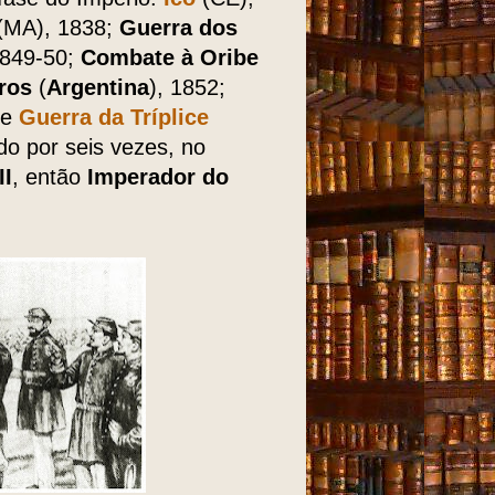
(MA), 1838;
Guerra dos
1849-50;
Combate à Oribe
ros
(
Argentina
), 1852;
 e
Guerra da Tríplice
do por seis vezes, no
II
, então
Imperador do