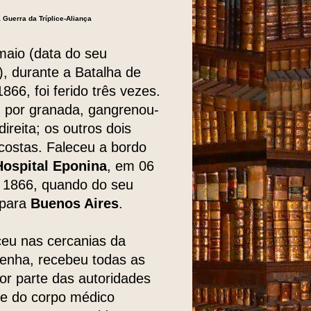
 Guerra da Tríplice-Aliança
aio (data do seu
), durante a Batalha de
1866, foi ferido três vezes.
, por granada, gangrenou-
direita; os outros dois
costas. Faleceu a bordo
Hospital Eponina
, em 06
e 1866, quando do seu
 para
Buenos Aires
.
eu nas cercanias da
rtenha, recebeu todas as
or parte das autoridades
 e do corpo médico