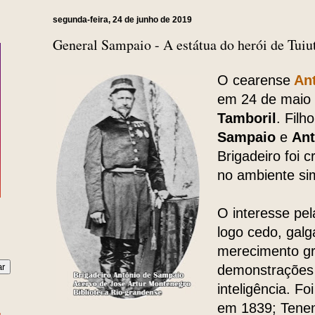
segunda-feira, 24 de junho de 2019
General Sampaio - A estátua do herói de Tuiu
O cearense
An
em 24 de maio 
Tamboril
. Filh
Sampaio
e
Ant
Brigadeiro foi 
no ambiente si
O interesse pela
logo cedo, gal
merecimento gr
demonstrações 
inteligência. F
em 1839; Tene