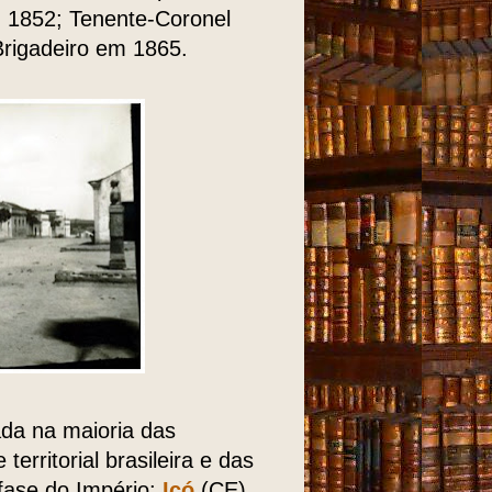
 1852; Tenente-Coronel
rigadeiro em 1865.
da na maioria das
rritorial brasileira e das
fase do Império:
Icó
(CE),