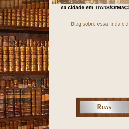
za, uma cidade em
T
r
A
n
S
f
O
r
M
a
Ç
ã
O
!!!
Blog sobre essa linda ci