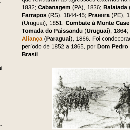
r
1832;
Cabanagem
(PA), 1836;
Balaiada
Farrapos
(RS), 1844-45;
Praieira
(PE), 
(Uruguai), 1851;
Combate à Monte Case
Tomada do Paissandu
(
Uruguai
), 1864;
Aliança
(
Paraguai
), 1866. Foi condecora
período de 1852 a 1865, por
Dom Pedro 
Brasil
.
i
"