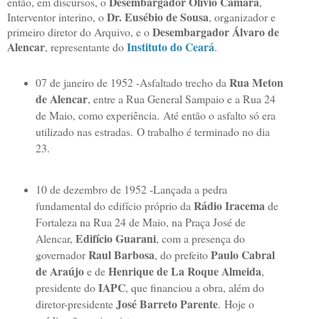
Desembargador Olívio Câmara
então, em discursos, o
,
Dr. Eusébio de Sousa
Interventor interino, o
, organizador e
Desembargador Álvaro de
primeiro diretor do Arquivo, e o
Alencar
Instituto do Ceará
, representante do
.
Rua Meton
07 de janeiro de 1952 -Asfaltado trecho da
de Alencar
, entre a Rua General Sampaio e a Rua 24
de Maio, como experiência.
Até então o asfalto só era
utilizado nas estradas.
O trabalho é terminado no dia
23.
10 de dezembro de 1952 -Lançada a pedra
Rádio Iracema
fundamental do edifício próprio da
de
Fortaleza na Rua 24 de Maio, na Praça José de
Edifício Guarani
Alencar,
, com a presença do
Raul Barbosa
Paulo Cabral
governador
, do prefeito
de Araújo
Henrique de La Roque Almeida
e de
,
IAPC
presidente do
, que financiou a obra, além do
José Barreto Parente
diretor-presidente
.
Hoje o