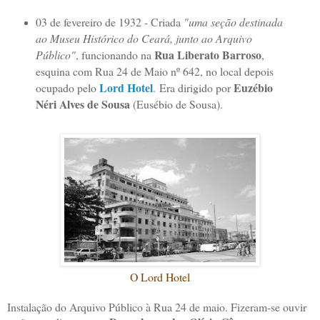
03 de fevereiro de 1932 - Criada
"uma seção destinada
ao Museu Histórico do Ceará, junto ao Arquivo
Rua Liberato Barroso
Público"
, funcionando na
,
esquina com Rua 24 de Maio nº 642, no local depois
Lord Hotel
Euzébio
ocupado pelo
.
Era dirigido por
Néri Alves de Sousa
(Eusébio de Sousa).
O Lord Hotel
Instalação do Arquivo Público à Rua 24 de maio. Fizeram-se ouvir