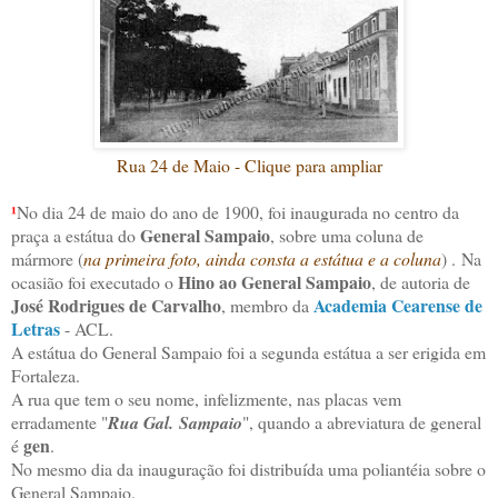
Rua 24 de Maio - Clique para ampliar
¹
No dia 24 de maio do ano de 1900, foi inaugurada no centro da
General Sampaio
praça a estátua do
, sobre uma coluna de
mármore (
na primeira foto, ainda consta a estátua e a coluna
) .
Na
Hino ao General Sampaio
ocasião foi executado o
, de autoria de
José Rodrigues de Carvalho
Academia Cearense de
, membro da
Letras
- ACL.
A estátua do General Sampaio foi a segunda estátua a ser erigida em
Fortaleza.
A rua que tem o seu nome, infelizmente, nas placas vem
erradamente "
Rua Gal. Sampaio
", quando a abreviatura de general
gen
é
.
No mesmo dia da inauguração foi distribuída uma poliantéia sobre o
General Sampaio.