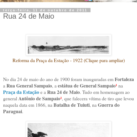
terça-feira, 11 de outubro de 2011
Rua 24 de Maio
Reforma da Praça da Estação - 1922 (Clique para ampliar)
Fortaleza
No dia 24 de maio do ano de 1900 foram inauguradas em
Rua General Sampaio
estátua de General Sampaio
¹
a
, a
na
Praça da Estação
Rua 24 de Maio
e a
. Tudo em homenagem ao
Antônio de Sampaio
²
general
, que falecera vítima de tiro que levou
Batalha de Tuiuti
Guerra do
naquela data em 1866, na
, na
Paraguai
.