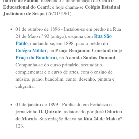
bairro de Fátima
Centro
, recebendo a denominação de
Educacional do Ceará
Colégio Estadual
; e hoje chama-se
Justiniano de Serpa
(26/01/1961).
01 de outubro de 1896 - Instalou-se em prédio na Rua
Rua São
24 de Maio nº 92 (antigo), esquina com
Paulo
, mudando-se, em 1898, para o prédio do
Colégio Militar
Praça Benjamim Constant
, na
(hoje
Praça da Bandeira
Avenida Santos Dumont
), na
.
Compunha-se do curso primário, secundário,
complementar e o curso de artes, com o ensino de
música, piano, bandolim, canto, desenho, pintura e
caligrafia.
01 de janeiro de 1899 - Publicado em Fortaleza o
D. Quixote
José Odorico
jornalzinho
, redatoriado por
de Morais
Rua 24 de Maio
.
Sua redação ficava na
nº
123.