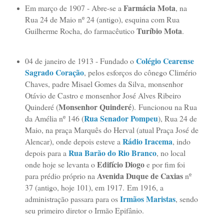
Farmácia Mota
Em março de 1907 - Abre-se a
, na
Rua 24 de Maio nº 24 (antigo), esquina com Rua
Turíbio Mota
Guilherme Rocha, do farmacêutico
.
Colégio Cearense
04 de janeiro de 1913 - Fundado o
Sagrado Coração
, pelos esforços do cônego Climério
Chaves, padre Misael Gomes da Silva, monsenhor
Otávio de Castro e monsenhor José Alves Ribeiro
Monsenhor Quinderé
Quinderé (
).
Funcionou na Rua
Rua Senador Pompeu
da Amélia nº 146 (
), Rua 24 de
Maio, na praça Marquês do Herval (atual Praça José de
Rádio Iracema
Alencar), onde depois esteve a
, indo
Rua Barão do Rio Branco
depois para a
, no local
Edifício Diogo
onde hoje se levanta o
e por fim foi
Avenida Duque de Caxias
para prédio próprio na
nº
37 (antigo, hoje 101), em 1917.
Em 1916, a
Irmãos Maristas
administração passara para os
, sendo
seu primeiro diretor o Irmão Epifânio.