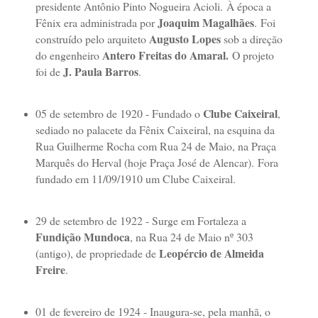
presidente Antônio Pinto Nogueira Acioli.
À época a
Joaquim Magalhães
Fênix era administrada por
.
Foi
Augusto Lopes
construído pelo arquiteto
sob a direção
Antero Freitas do Amaral.
do engenheiro
O projeto
J. Paula Barros
foi de
.
Clube Caixeiral
05 de setembro de 1920 - Fundado o
,
sediado no palacete da Fênix Caixeiral, na esquina da
Rua Guilherme Rocha com Rua 24 de Maio, na Praça
Marquês do Herval (hoje Praça José de Alencar).
Fora
fundado em 11/09/1910 um Clube Caixeiral.
29 de setembro de 1922 - Surge em Fortaleza a
Fundição Mundoca
, na Rua 24 de Maio nº 303
Leopércio de Almeida
(antigo), de propriedade de
Freire
.
01 de fevereiro de 1924 - Inaugura-se, pela manhã, o