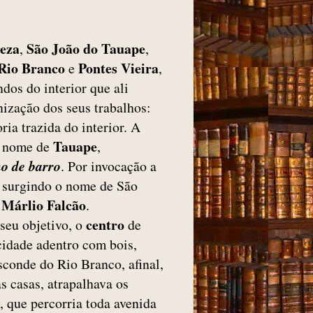
leza
São João do Tauape
,
,
Rio Branco
Pontes Vieira
e
,
dos do interior que ali
nização dos seus trabalhos:
ia trazida do interior. A
Tauape
o nome de
,
o de barro
. Por invocação a
í surgindo o nome de São
Márlio Falcão
r
.
centro
seu objetivo, o
de
 cidade adentro com bois,
sconde do Rio Branco, afinal,
s casas, atrapalhava os
, que percorria toda avenida