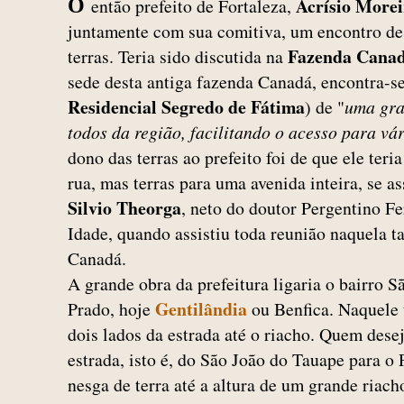
Acrísio More
O
então prefeito de Fortaleza,
juntamente com sua comitiva, um encontro d
Fazenda Cana
terras. Teria sido discutida na
sede desta antiga fazenda Canadá, encontra-s
Residencial Segredo de Fátima
) de "
uma gra
todos da região, facilitando o acesso para vá
dono das terras ao prefeito foi de que ele teri
rua, mas terras para uma avenida inteira, se a
Silvio Theorga
, neto do doutor Pergentino Fe
Idade, quando assistiu toda reunião naquela t
Canadá.
A grande obra da prefeitura ligaria o bairro 
Gentilândia
Prado, hoje
ou Benfica. Naquele 
dois lados da estrada até o riacho. Quem dese
estrada, isto é, do São João do Tauape para o 
nesga de terra até a altura de um grande riach