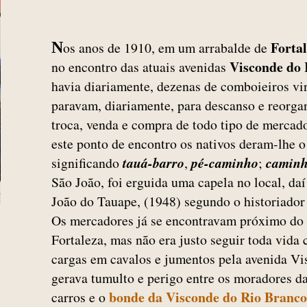
Forta
N
os anos de 1910, em um arrabalde de
Visconde do 
no encontro das atuais avenidas
havia diariamente, dezenas de comboieiros vin
paravam, diariamente, para descanso e reorga
troca, venda e compra de todo tipo de mercador
este ponto de encontro os nativos deram-lhe 
significando
tauá-barro
,
pé-caminho
;
caminh
São João, foi erguida uma capela no local, da
João do Tauape, (1948) segundo o historiado
Os mercadores já se encontravam próximo do 
Fortaleza, mas não era justo seguir toda vida
cargas em cavalos e jumentos pela avenida Vi
gerava tumulto e perigo entre os moradores da
bonde da Visconde do Rio Branco
carros e o