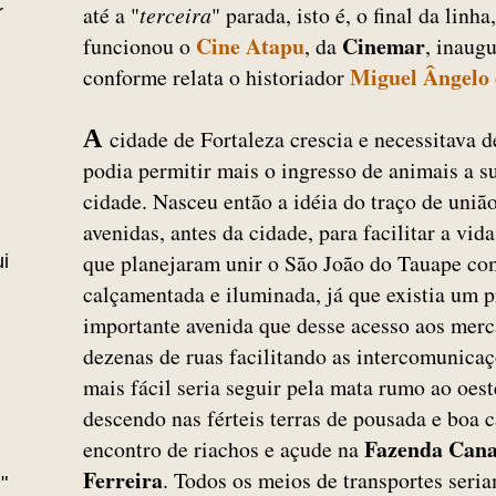
até a "
terceira
" parada, isto é, o final da lin
r
Cine Atapu
Cinemar
funcionou o
, da
, inaug
Miguel Ângelo
conforme relata o historiador
A
cidade de Fortaleza crescia e necessitava d
podia permitir mais o ingresso de animais a su
cidade. Nasceu então a idéia do traço de união
avenidas, antes da cidade, para facilitar a vid
que planejaram unir o São João do Tauape c
i
calçamentada e iluminada, já que existia um 
importante avenida que desse acesso aos merca
dezenas de ruas facilitando as intercomunicaç
mais fácil seria seguir pela mata rumo ao oes
descendo nas férteis terras de pousada e boa c
Fazenda Can
encontro de riachos e açude na
Ferreira
. Todos os meios de transportes seri
"