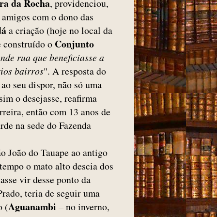
ira da Rocha
, providenciou,
e amigos com o dono das
dá
a criação (hoje no local da
Conjunto
e construído o
nde rua que beneficiasse a
rios bairros
". A resposta do
a ao seu dispor, não só uma
ssim o desejasse, reafirma
rreira, então com 13 anos de
arde na sede do Fazenda
São João do Tauape ao antigo
tempo o mato alto descia dos
jasse vir desse ponto da
Prado, teria de seguir uma
Aguanambi
o (
– no inverno,