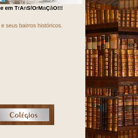
Ç
ã
O
!!!
 seus bairros históricos.