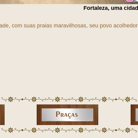
Fortaleza, uma cidade em
T
r
A
n
S
f
O
r
M
a
dade, com suas praias maravilhosas, seu povo acolhedor e