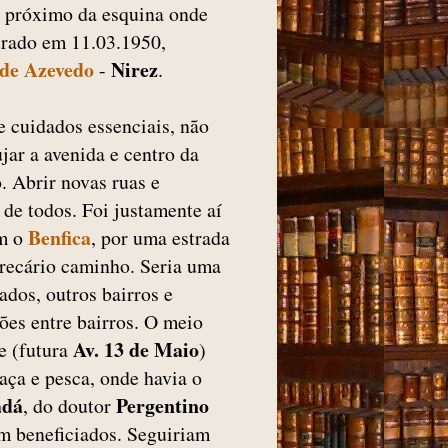
ha, próximo da esquina onde
urado em 11.03.1950,
 de Azevedo
Nirez
-
.
e cuidados essenciais, não
jar a avenida e centro da
. Abrir novas ruas e
a de todos. Foi justamente aí
Benfica
om o
, por uma estrada
precário caminho. Seria uma
dos, outros bairros e
ões entre bairros. O meio
Av. 13 de Maio
te (futura
)
aça e pesca, onde havia o
adá
Pergentino
, do doutor
am beneficiados. Seguiriam