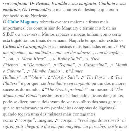
seu conjunto
,
Os Brasas
,
Ivonildo e seu conjunto
,
Canhoto e seu
conjunto
,
Os Tremendões
e mais outros de destaque que eram
conhecidos no Nordeste.
Clube Maguary
O
oferecia eventos maiores e festas mais
importantes; era comum sair do Maguary e terminar a festa na
S.B.F
ou vice‑versa. Muitos rapazes e moças tinham como certa
esta trajetória nos finais de semana. Naquele tempo, não existia os
Chicos do Caranguejo
. E as músicas mais badaladas eram:
“Há
♫
um alguém..., na multidão... que vai lhe adorar..., com devoção...
”
, ou,
“Moon River”
...,
“
Bobby Sollo
”,
“Nico
♫
♫
♫
Fidenco”
,
“Domenico”
,
“Tequila”
,
“Caramelito”
,
“
Mamb
♫
♫
♫
♫
o Cubano”
,
“Mambo Jambo”
,
“Sumer
♫
♫
Holliday”
,
“Volare”
,
“Not for Sale”
,
“The Pop’s”
,
“
The
♫
♫
♫
♫
Platters”
e por que não
Ivonildo e seu conjunto
ou um dos maiores
sucessos do mundo,
“The Great: pretendet”
ou mesmo
“The
♫
♫
Mamas and Papas”
; assim, os mais alucinados jovens dançarinos,
pode-se dizer, nunca deixavam de ver nos olhos das suas garotas
que se transformavam em (verdadeiras compotas de lágrimas),
quando tocava uma das músicas mais contagiantes
como
“coruja”
, imagine,
“coruja... “você agindo assim só vai
♫
♫
sofrer, pois chegará o dia em que ninguém vai perceber, existe uma