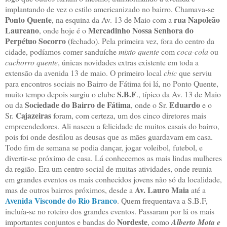
implantando de vez o estilo americanizado no bairro. Chamava‑se
Ponto Quente
rua Napoleão
, na esquina da Av. 13 de Maio com a
Laureano
Mercadinho Nossa Senhora do
, onde hoje é o
Perpétuo Socorro
(fechado). Pela primeira vez, fora do centro da
cidade, podíamos comer sanduíche
mixto quente
com
coca-cola
ou
cachorro quente
, únicas novidades extras existente em toda a
extensão da avenida 13 de maio. O primeiro local
chic
que serviu
para encontros sociais no Bairro de Fátima foi lá, no Ponto Quente,
S.B.F
muito tempo depois surgiu o clube
., típico da Av. 13 de Maio
Sociedade do Bairro de Fátima
Eduardo
ou da
, onde o Sr.
e o
Cajazeiras
Sr.
foram, com certeza, um dos cinco diretores mais
empreendedores. Ali nasceu a felicidade de muitos casais do bairro,
pois foi onde desfilou as deusas que as mães guardavam em casa.
Todo fim de semana se podia dançar, jogar voleibol, futebol, e
divertir‑se próximo de casa. Lá conhecemos as mais lindas mulheres
da região. Era um centro social de muitas atividades, onde reunia
em grandes eventos os mais conhecidos jovens não só da localidade,
Av. Lauro Maia
mas de outros bairros próximos, desde a
até a
Avenida Visconde do Rio Branco
. Quem frequentava a S.B.F,
incluía‑se no roteiro dos grandes eventos. Passaram por lá os mais
Nordeste
importantes conjuntos e bandas do
, como
Alberto Mota e