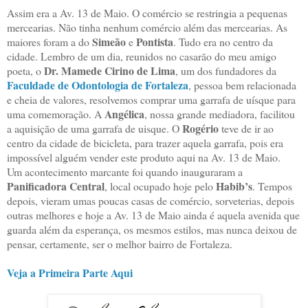
Assim era a Av. 13 de Maio. O comércio se restringia a pequenas
mercearias. Não tinha nenhum comércio além das mercearias. As
Simeão
Pontista
maiores foram a do
e
. Tudo era no centro da
cidade. Lembro de um dia, reunidos no casarão do meu amigo
Dr. Mamede Cirino de Lima
poeta, o
, um dos fundadores da
Faculdade de Odontologia de Fortaleza
, pessoa bem relacionada
e cheia de valores, resolvemos comprar uma garrafa de uísque para
Angélica
uma comemoração. A
, nossa grande mediadora, facilitou
Rogério
a aquisição de uma garrafa de uisque. O
teve de ir ao
centro da cidade de bicicleta, para trazer aquela garrafa, pois era
impossível alguém vender este produto aqui na Av. 13 de Maio.
Um acontecimento marcante foi quando inauguraram a
Panificadora Central
Habib’s
, local ocupado hoje pelo
. Tempos
depois, vieram umas poucas casas de comércio, sorveterias, depois
outras melhores e hoje a Av. 13 de Maio ainda é aquela avenida que
guarda além da esperança, os mesmos estilos, mas nunca deixou de
pensar, certamente, ser o melhor bairro de Fortaleza.
Veja a Primeira Parte Aqui