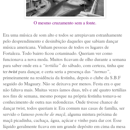
O mesmo cruzamento sem a fonte.
Era uma música de som alto e todos se arrepiavam estranhamente
pelo desprendimento e desinibição daqueles que sabiam dançar
música americana. Vinham pessoas de todos os lugares de
Fortaleza. Todo bairro ficou cotaminado. Queriam ver como
funcionava a nova moda. Muitos ficavam de olho durante a semana
para saber onde era a
“tertúlia”
do sábado, com certeza, tinha que
ter
twist
para dançar, e certa seria a presença das
“turmas”
,
primeiramente na residência da festinha, depois o clube da S.B.F
seguido do Maguary. Não se deixava por menos. Festa era o que
não faltava mais. Muitas vezes íamos duas, três e até quatro tertúlias
nos fins de semana, mesmo porque na própria festinha tomava-se
conhecimento de outra nas redondezas. Onde tivesse chance de
dançar twist, todos queriam ir. Era comum nas casas de família, ser
servido o famoso
ponche de maçã
, alguma mistura próxima de
maçã picadinha, cachaça, água, açúcar e vinho para dar cor. Esse
líquido geralmente ficava em um grande depósito em cima da mesa