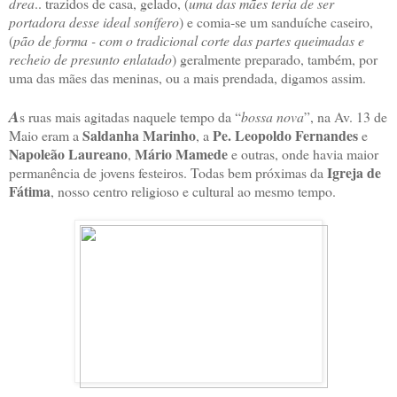
drea
.. trazidos de casa, gelado, (
uma das mães teria de ser
portadora desse ideal sonífero
) e comia‑se um sanduíche caseiro,
(
pão de forma - com o tradicional corte das partes queimadas e
recheio de presunto enlatado
) geralmente preparado, também, por
uma das mães das meninas, ou a mais prendada, digamos assim.
A
s ruas mais agitadas naquele tempo da “
bossa nova
”, na Av. 13 de
Saldanha Marinho
Pe. Leopoldo Fernandes
Maio eram a
, a
e
Napoleão Laureano
Mário Mamede
,
e outras, onde havia maior
Igreja de
permanência de jovens festeiros. Todas bem próximas da
Fátima
, nosso centro religioso e cultural ao mesmo tempo.