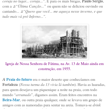
Paulo Sérgio
coruja no lugar... coruja...”
. E para os mais bregas,
,
com a
“
Última Canção...
”
ou quem não se deliciou ouvindo ou
♫
cantando...
“Quero que você... me aqueça nesse inverno, e que
♫
tudo mais vá pró Inferno...
”.
Igreja de Nossa Senhora de Fátima, na Av. 13 de Maio ainda em
construção, em 1955.
A
Praia do futuro
era o maior deserto que conhecíamos em
Fortaleza
(
Nossa turma da 13 vivia lá também
). Havia as luaradas,
para quem desejava um piquenique a noite na praia, com todo
mundo “
arrumado
”, digamos assim. Eram feitos encontros na
Beira-Mar
, ou outra praia qualquer, onde se levava um grupo de
amigos com as namoradas para sentar na areia. Tomava‑se
drink