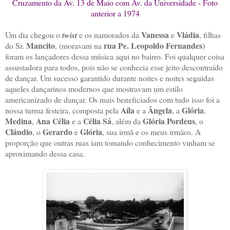
Cruzamento da Av. 13 de Maio com Av. da Universidade - Foto
anterior a 1974
Vanessa
Vládia
Um dia chegou o
twist
e os namorados da
e
, filhas
Mancito
rua Pe. Leopoldo Fernandes
do Sr.
, (moravam na
)
foram os lançadores dessa música aqui no bairro. Foi qualquer coisa
assustadora para todos, pois não se conhecia esse jeito descontraído
de dançar. Um sucesso garantido durante noites e noites seguidas
aqueles dançarinos modernos que mostravam um estilo
americanizado de dançar. Os mais beneficiados com tudo isso foi a
Aíla
Ângela
Glória
nossa turma festeira, composta pela
e a
, a
,
Medina
Ana Célia
Célia Sá
Glória Pordeus
,
e a
, além da
, o
Cláudio
Gerardo
Glória
, o
e
, sua irmã e os meus irmãos. A
proporção que outras ruas iam tomando conhecimento vinham se
aproximando dessa casa.